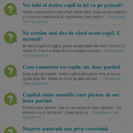
Voi iubi al doilea copil la fel ca pe primul?
Pentru mine primul copil a fost foarte dorit, după ani de așteptări
și o sarcină pierduta la 16 săptămâni. Sunt însărc... |
Raspunde |
Vezi raspunsuri
Ne certăm mai des de când avem copil. E
normal?
De când a apărut copilul, parcă ne aprindem din orice. Un ton. O
remarcă. Cine s-a trezit din nou noaptea trecuta.... |
Raspunde |
Vezi raspunsuri
Cum ramanem un cuplu, nu doar parinti
După apariția copiilor, multe cupluri descoperă ceva ce nu se
spune prea des: relația se mută pe plan secund. ... |
Raspunde |
Vezi raspunsuri
Copilul simte emotiile care plutesc in aer
intre parinti
Părinții spun deseori: „Noi nu ne certăm în fața copilului.” „Ne
abținem, ca să fie liniște.” „Avem grijă să... |
Raspunde | Vezi
raspunsuri
Naștere naturală sau prin cezariană