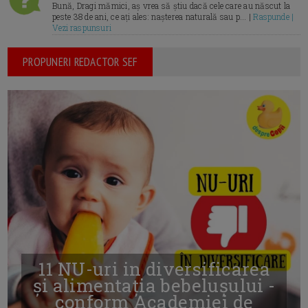
Bună, Dragi mămici, aș vrea să știu dacă cele care au născut la
peste 38 de ani, ce ați ales: nașterea naturală sau p... |
Raspunde |
Vezi raspunsuri
PROPUNERI REDACTOR SEF
11 NU-uri in diversificarea
și alimentația bebelușului -
conform Academiei de