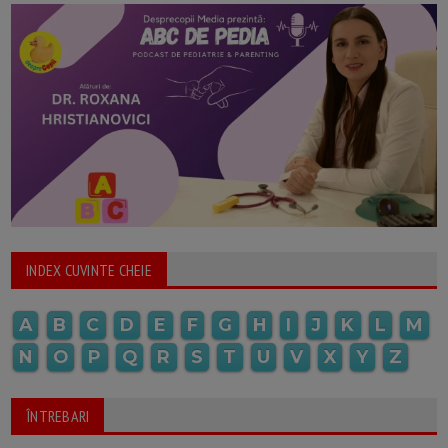
INDEX CUVINTE CHEIE
A
B
C
D
E
F
G
H
I
J
K
L
M
N
O
P
Q
R
S
T
U
V
X
Y
Z
ÎNTREBARI