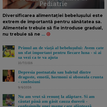
Pediatrie
16/7/2026
AUTOR: EDITOR DC.
Diversificarea alimentației bebelușului este
extrem de importantă pentru sănătatea sa.
Alimentele trebuie să fie introduse gradual,
nu trebuie să ne
...
Primul an de viață al bebelușului: Avem cate
un sfat important pentru fiecare luna - si ai
sa vezi ca te va ajuta
10/7/2026
Depresia postnatala sau baletul dintre
dragoste, emotii, hormoni si oboseala crunta
- confesiuni
9/6/2026
Nu am vrut să renunț la alăptare. Si am
căutat până am găsit cauza durerii -
confesiunile unei mame care alăptează