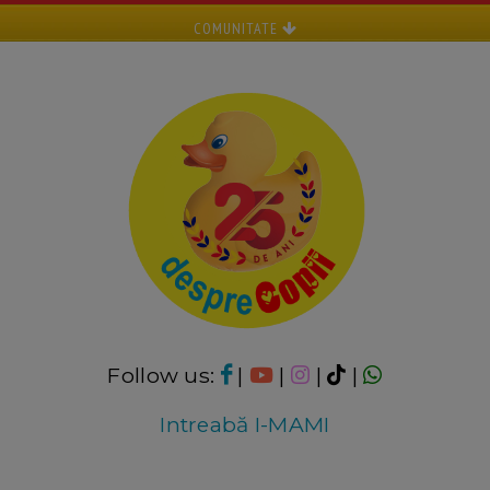
COMUNITATE
Follow us:
|
|
|
|
Intreabă I-MAMI