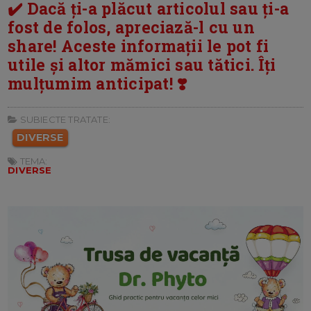
✔️ Dacă ți-a plăcut articolul sau ți-a
fost de folos, apreciază-l cu un
share! Aceste informații le pot fi
utile și altor mămici sau tătici. Îți
mulțumim anticipat! ❣️
SUBIECTE TRATATE:
DIVERSE
TEMA:
DIVERSE