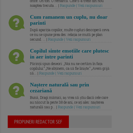
orice. Un ton. O remarcă. Cine s-a trezit din nou
noaptea trecuta.... |
Raspunde | Vezi raspunsuri
Cum ramanem un cuplu, nu doar
parinti
După apariția copiilor, multe cupluri descoperă ceva
ce nu se spune prea des: relația se mută pe plan
secund. ... |
Raspunde | Vezi raspunsuri
Copilul simte emotiile care plutesc
in aer intre parinti
Părinții spun deseori: „Noi nu ne certăm în fața
copilului.” „Ne abținem, ca să fie liniște.” „Avem grijă
să... |
Raspunde | Vezi raspunsuri
Naștere naturală sau prin
cezariană
Bună, Dragi mămici, aș vrea să știu dacă cele care
au născut la peste 38 de ani, ce ați ales: nașterea
naturală sau p... |
Raspunde | Vezi raspunsuri
PROPUNERI REDACTOR SEF