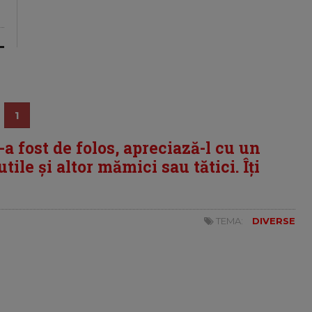
1
i-a fost de folos, apreciază-l cu un
tile și altor mămici sau tătici. Îți
TEMA:
DIVERSE