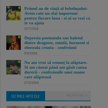
Primul an de viață al bebelușului:
Avem cate un sfat important
pentru fiecare luna - si ai sa vezi ca
te va ajuta
10/7/2026
Depresia postnatala sau baletul
dintre dragoste, emotii, hormoni si
oboseala crunta - confesiuni
9/6/2026
Nu am vrut să renunț la alăptare.
Si am căutat până am găsit cauza
durerii - confesiunile unei mame
care alăptează
27/3/2026
ULTIMILE ARTICOLE
NOUTATI AICI