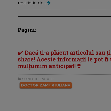
restricție de...
Pagini:
✔️ Dacă ți-a plăcut articolul sau ț
share! Aceste informații le pot fi u
mulțumim anticipat! ❣️
SUBIECTE TRATATE:
DOCTOR ZAMFIR IULIANA