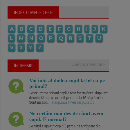
INDEX CUVINTE CHEIE
A
B
C
D
E
F
G
H
I
J
K
L
M
N
O
P
Q
R
S
T
U
V
X
Y
Z
ÎNTREBARI
PUNE O ÎNTREBARE
Voi iubi al doilea copil la fel ca pe
primul?
Pentru mine primul copil a fost foarte dorit, după ani
de așteptări și o sarcină pierduta la 16 săptămâni.
Sunt însărc... |
Raspunde | Vezi raspunsuri
Ne certăm mai des de când avem
copil. E normal?
De când a apărut copilul, parcă ne aprindem din