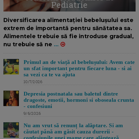
Pediatrie
16/7/2026
AUTOR: EDITOR DC.
Diversificarea alimentației bebelușului este
extrem de importantă pentru sănătatea sa.
Alimentele trebuie să fie introduse gradual,
nu trebuie să ne
...
Primul an de viață al bebelușului: Avem cate
un sfat important pentru fiecare luna - si ai
sa vezi ca te va ajuta
10/7/2026
Depresia postnatala sau baletul dintre
dragoste, emotii, hormoni si oboseala crunta
- confesiuni
9/6/2026
Nu am vrut să renunț la alăptare. Si am
căutat până am găsit cauza durerii -
confesiunile unei mame care alăptează