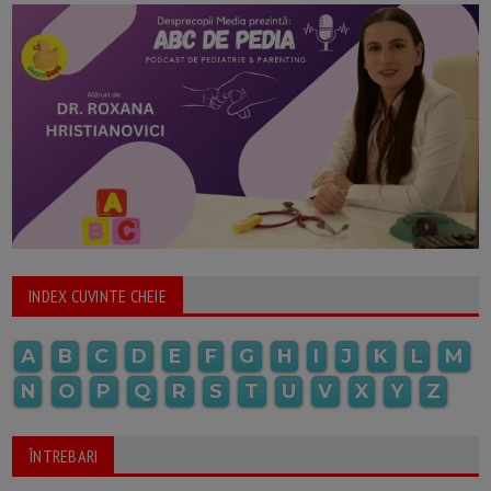
INDEX CUVINTE CHEIE
A
B
C
D
E
F
G
H
I
J
K
L
M
N
O
P
Q
R
S
T
U
V
X
Y
Z
ÎNTREBARI