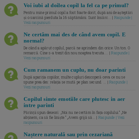
Voi iubi al doilea copil la fel ca pe primul?
Pentru mine primul copil a fost foarte dorit, după ani de așteptări
și o sarcină pierduta la 16 săptămâni. Sunt însărc... |
Raspunde |
Vezi raspunsuri
Ne certăm mai des de când avem copil. E
normal?
De când a apărut copilul, parcă ne aprindem din orice. Un ton. O
remarcă. Cine s-a trezit din nou noaptea trecuta.... |
Raspunde |
Vezi raspunsuri
Cum ramanem un cuplu, nu doar parinti
După apariția copiilor, multe cupluri descoperă ceva ce nu se
spune prea des: relația se mută pe plan secund. ... |
Raspunde |
Vezi raspunsuri
Copilul simte emotiile care plutesc in aer
intre parinti
Părinții spun deseori: „Noi nu ne certăm în fața copilului.” „Ne
abținem, ca să fie liniște.” „Avem grijă să... |
Raspunde | Vezi
raspunsuri
Naștere naturală sau prin cezariană