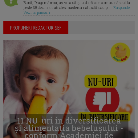
Bună, Dragi mămici, aș vrea să știu dacă cele care au născut la
peste 38 de ani, ce ați ales: nașterea naturală sau p... |
Raspunde |
Vezi raspunsuri
PROPUNERI REDACTOR SEF
11 NU-uri in diversificarea
și alimentația bebelușului -
conform Academiei de