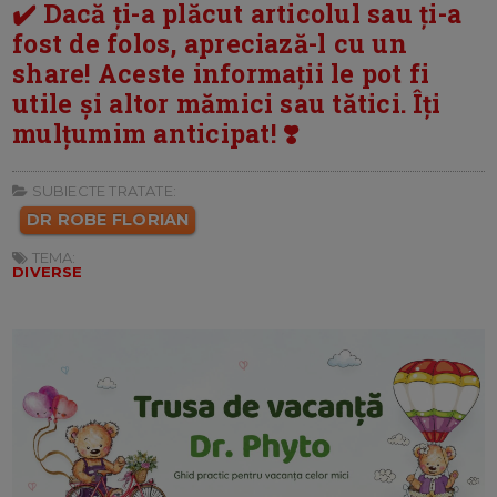
✔️ Dacă ți-a plăcut articolul sau ți-a
fost de folos, apreciază-l cu un
share! Aceste informații le pot fi
utile și altor mămici sau tătici. Îți
mulțumim anticipat! ❣️
SUBIECTE TRATATE:
DR ROBE FLORIAN
TEMA:
DIVERSE