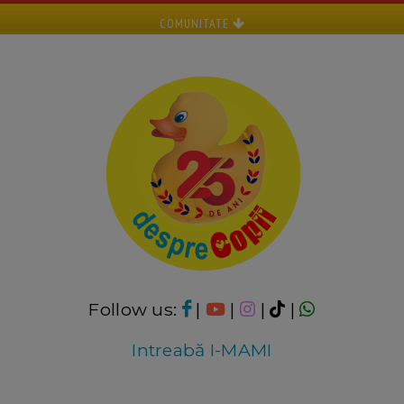
COMUNITATE
Follow us:
|
|
|
|
Intreabă I-MAMI