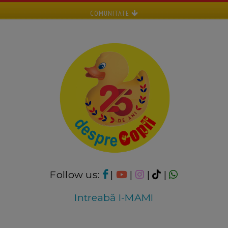
COMUNITATE
Follow us:
|
|
|
|
Intreabă I-MAMI