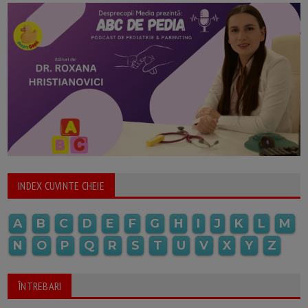
INDEX CUVINTE CHEIE
A
B
C
D
E
F
G
H
I
J
K
L
M
N
O
P
Q
R
S
T
U
V
X
Y
Z
ÎNTREBARI