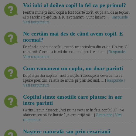
Voi iubi al doilea copil la fel ca pe primul?
Pentru mine primul copil a fost foarte dorit, după ani de așteptări
și o sarcină pierduta la 16 săptămâni. Sunt însărc... |
Raspunde |
Vezi raspunsuri
Ne certăm mai des de când avem copil. E
normal?
De când a apărut copilul, parcă ne aprindem din orice. Un ton. O
remarcă. Cine s-a trezit din nou noaptea trecuta.... |
Raspunde |
Vezi raspunsuri
Cum ramanem un cuplu, nu doar parinti
După apariția copiilor, multe cupluri descoperă ceva ce nu se
spune prea des: relația se mută pe plan secund. ... |
Raspunde |
Vezi raspunsuri
Copilul simte emotiile care plutesc in aer
intre parinti
Părinții spun deseori: „Noi nu ne certăm în fața copilului.” „Ne
abținem, ca să fie liniște.” „Avem grijă să... |
Raspunde | Vezi
raspunsuri
Naștere naturală sau prin cezariană