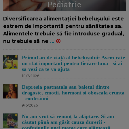
Pediatrie
16/7/2026
AUTOR: EDITOR DC.
Diversificarea alimentației bebelușului este
extrem de importantă pentru sănătatea sa.
Alimentele trebuie să fie introduse gradual,
nu trebuie să ne
...
Primul an de viață al bebelușului: Avem cate
un sfat important pentru fiecare luna - si ai
sa vezi ca te va ajuta
10/7/2026
Depresia postnatala sau baletul dintre
dragoste, emotii, hormoni si oboseala crunta
- confesiuni
9/6/2026
Nu am vrut să renunț la alăptare. Si am
căutat până am găsit cauza durerii -
confesiunile unei mame care alăptează