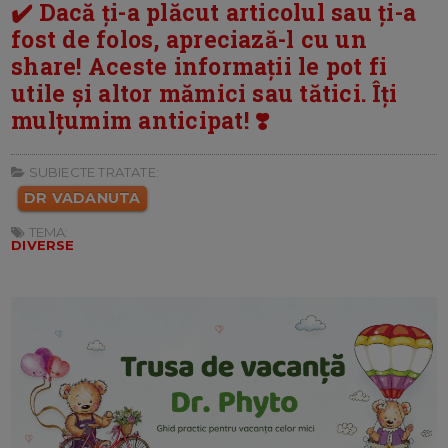
✔️ Dacă ți-a plăcut articolul sau ți-a
fost de folos, apreciază-l cu un
share! Aceste informații le pot fi
utile și altor mămici sau tătici. Îți
mulțumim anticipat! ❣️
SUBIECTE TRATATE:
DR VADANUTA
TEMA:
DIVERSE