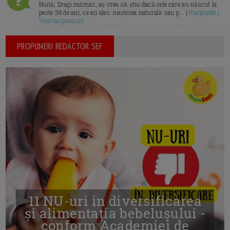
Bună, Dragi mămici, aș vrea să știu dacă cele care au născut la
peste 38 de ani, ce ați ales: nașterea naturală sau p... |
Raspunde |
Vezi raspunsuri
PROPUNERI REDACTOR SEF
11 NU-uri in diversificarea
și alimentația bebelușului -
conform Academiei de