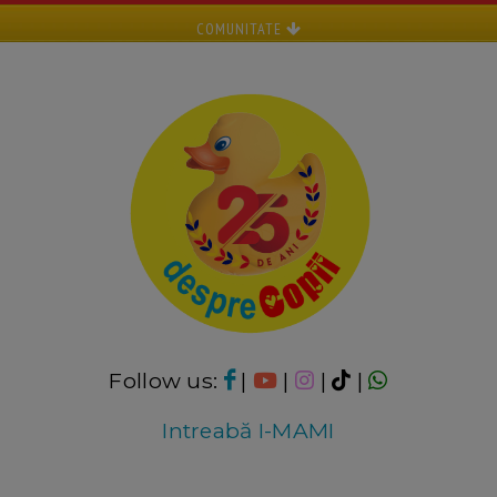
COMUNITATE
Follow us:
|
|
|
|
Intreabă I-MAMI