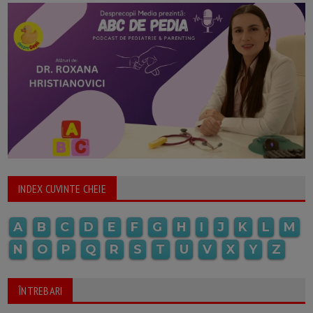
INDEX CUVINTE CHEIE
A
B
C
D
E
F
G
H
I
J
K
L
M
N
O
P
Q
R
S
T
U
V
X
Y
Z
ÎNTREBARI