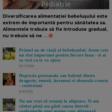
Pediatrie
16/7/2026
AUTOR: EDITOR DC.
Diversificarea alimentației bebelușului este
extrem de importantă pentru sănătatea sa.
Alimentele trebuie să fie introduse gradual,
nu trebuie să ne
...
Primul an de viață al bebelușului: Avem cate
un sfat important pentru fiecare luna - si ai
sa vezi ca te va ajuta
10/7/2026
Depresia postnatala sau baletul dintre
dragoste, emotii, hormoni si oboseala crunta
- confesiuni
9/6/2026
Nu am vrut să renunț la alăptare. Si am
căutat până am găsit cauza durerii -
confesiunile unei mame care alăptează