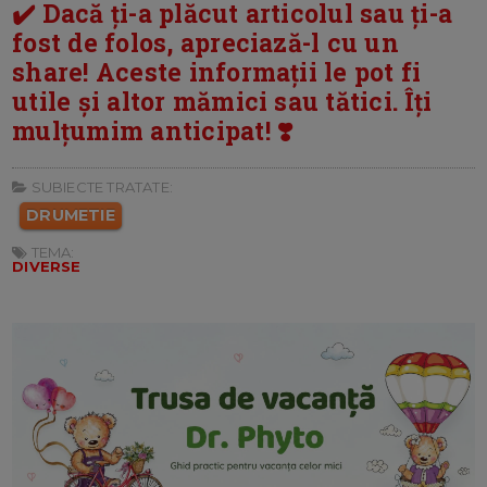
✔️ Dacă ți-a plăcut articolul sau ți-a
fost de folos, apreciază-l cu un
share! Aceste informații le pot fi
utile și altor mămici sau tătici. Îți
mulțumim anticipat! ❣️
SUBIECTE TRATATE:
DRUMETIE
TEMA:
DIVERSE