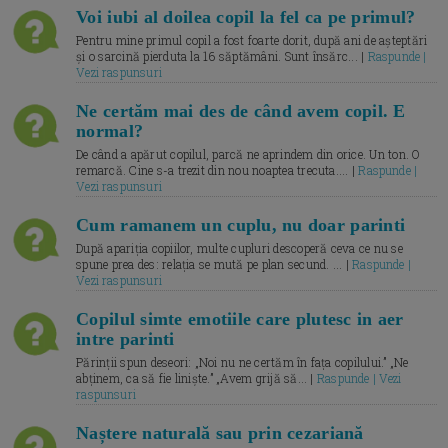
Voi iubi al doilea copil la fel ca pe primul?
Pentru mine primul copil a fost foarte dorit, după ani de așteptări
și o sarcină pierduta la 16 săptămâni. Sunt însărc... |
Raspunde |
Vezi raspunsuri
Ne certăm mai des de când avem copil. E
normal?
De când a apărut copilul, parcă ne aprindem din orice. Un ton. O
remarcă. Cine s-a trezit din nou noaptea trecuta.... |
Raspunde |
Vezi raspunsuri
Cum ramanem un cuplu, nu doar parinti
După apariția copiilor, multe cupluri descoperă ceva ce nu se
spune prea des: relația se mută pe plan secund. ... |
Raspunde |
Vezi raspunsuri
Copilul simte emotiile care plutesc in aer
intre parinti
Părinții spun deseori: „Noi nu ne certăm în fața copilului.” „Ne
abținem, ca să fie liniște.” „Avem grijă să... |
Raspunde | Vezi
raspunsuri
Naștere naturală sau prin cezariană