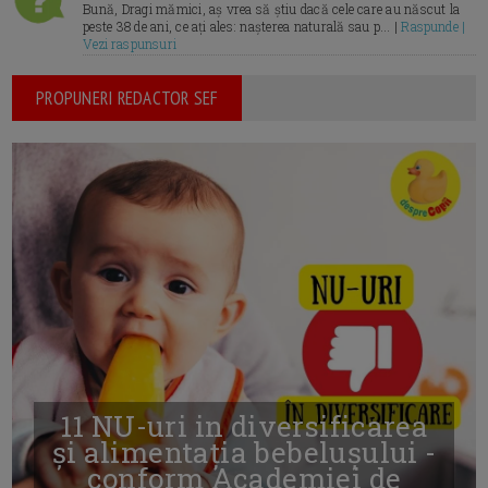
Bună, Dragi mămici, aș vrea să știu dacă cele care au născut la
peste 38 de ani, ce ați ales: nașterea naturală sau p... |
Raspunde |
Vezi raspunsuri
PROPUNERI REDACTOR SEF
11 NU-uri in diversificarea
și alimentația bebelușului -
conform Academiei de