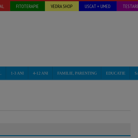
AL
FITOTERAPIE
VEDRA SHOP
USCAT + UMED
TESTARE
L
1-3 ANI
4-12 ANI
FAMILIE, PARENTING
EDUCATIE
S