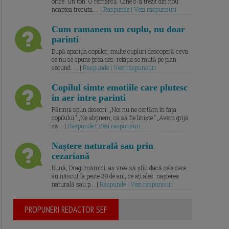
orice. Un ton. O remarcă. Cine s-a trezit din nou
noaptea trecuta.... |
Raspunde | Vezi raspunsuri
Cum ramanem un cuplu, nu doar
parinti
După apariția copiilor, multe cupluri descoperă ceva
ce nu se spune prea des: relația se mută pe plan
secund. ... |
Raspunde | Vezi raspunsuri
Copilul simte emotiile care plutesc
in aer intre parinti
Părinții spun deseori: „Noi nu ne certăm în fața
copilului.” „Ne abținem, ca să fie liniște.” „Avem grijă
să... |
Raspunde | Vezi raspunsuri
Naștere naturală sau prin
cezariană
Bună, Dragi mămici, aș vrea să știu dacă cele care
au născut la peste 38 de ani, ce ați ales: nașterea
naturală sau p... |
Raspunde | Vezi raspunsuri
PROPUNERI REDACTOR SEF