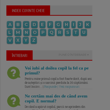
INDEX CUVINTE CHEIE
A
B
C
D
E
F
G
H
I
J
K
L
M
N
O
P
Q
R
S
T
U
V
X
Y
Z
ÎNTREBARI
PUNE O ÎNTREBARE
Voi iubi al doilea copil la fel ca pe
primul?
Pentru mine primul copil a fost foarte dorit, după ani
de așteptări și o sarcină pierduta la 16 săptămâni.
Sunt însărc... |
Raspunde | Vezi raspunsuri
Ne certăm mai des de când avem
copil. E normal?
De când a apărut copilul, parcă ne aprindem din