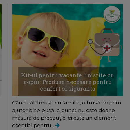
Kit-ul pentru vacante linistite cu
copiii: Produse necesare pentru
confort si siguranta
Când călătorești cu familia, o trusă de prim
ajutor bine pusă la punct nu este doar o
măsură de precauție, ci este un element
esențial pentru...