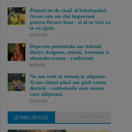
Primul an de viață al bebelușului:
Avem cate un sfat important
pentru fiecare luna - si ai sa vezi ca
te va ajuta
10/7/2026
Depresia postnatala sau baletul
dintre dragoste, emotii, hormoni si
oboseala crunta - confesiuni
9/6/2026
Nu am vrut să renunț la alăptare.
Si am căutat până am găsit cauza
durerii - confesiunile unei mame
care alăptează
27/3/2026
ULTIMILE ARTICOLE
NOUTATI AICI