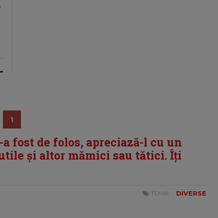
e
1
i-a fost de folos, apreciază-l cu un
tile și altor mămici sau tătici. Îți
TEMA:
DIVERSE