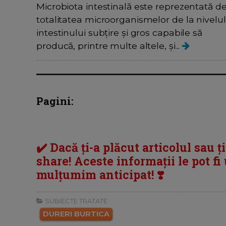
Microbiota intestinală este reprezentată d
totalitatea microorganismelor de la nivelul
intestinului subțire și gros capabile să
producă, printre multe altele, și...
Pagini:
✔️ Dacă ți-a plăcut articolul sau ț
share! Aceste informații le pot fi u
mulțumim anticipat! ❣️
SUBIECTE TRATATE:
DURERI BURTICA