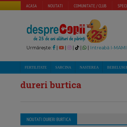
ACASA
NOUTATI
COMUNITATE / CLUB
SPECI
Urmărește:
|
|
|
|
|
Intreabă I-MAMI
FERTILITATE
SARCINA
NASTEREA
BEBELUSU
dureri burtica
NOUTATI DURERI BURTICA