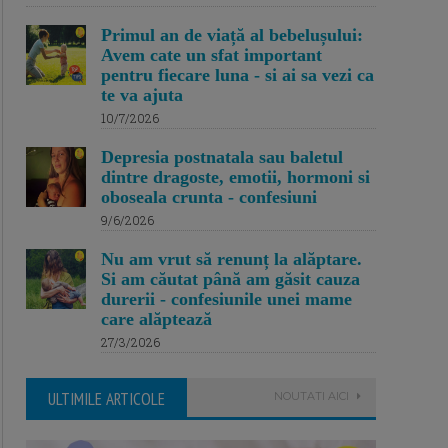
Primul an de viață al bebelușului:
Avem cate un sfat important
pentru fiecare luna - si ai sa vezi ca
te va ajuta
10/7/2026
Depresia postnatala sau baletul
dintre dragoste, emotii, hormoni si
oboseala crunta - confesiuni
9/6/2026
Nu am vrut să renunț la alăptare.
Si am căutat până am găsit cauza
durerii - confesiunile unei mame
care alăptează
27/3/2026
ULTIMILE ARTICOLE
NOUTATI AICI