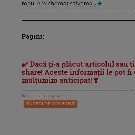
meu. Am chemat salvarea....
Pagini:
✔️ Dacă ți-a plăcut articolul sau ț
share! Aceste informații le pot fi u
mulțumim anticipat! ❣️
SUBIECTE TRATATE:
DURERI DE COLECIST