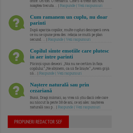
orice. Un ton. O remarcă. Cine s-a trezit din nou
noaptea trecuta.... |
Raspunde | Vezi raspunsuri
Cum ramanem un cuplu, nu doar
parinti
După apariția copiilor, multe cupluri descoperă ceva
ce nu se spune prea des: relația se mută pe plan
secund. ... |
Raspunde | Vezi raspunsuri
Copilul simte emotiile care plutesc
in aer intre parinti
Părinții spun deseori: „Noi nu ne certăm în fața
copilului.” „Ne abținem, ca să fie liniște.” „Avem grijă
să... |
Raspunde | Vezi raspunsuri
Naștere naturală sau prin
cezariană
Bună, Dragi mămici, aș vrea să știu dacă cele care
au născut la peste 38 de ani, ce ați ales: nașterea
naturală sau p... |
Raspunde | Vezi raspunsuri
PROPUNERI REDACTOR SEF