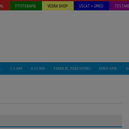
AL
FITOTERAPIE
VEDRA SHOP
USCAT + UMED
TESTARE
L
1-3 ANI
4-12 ANI
FAMILIE, PARENTING
EDUCATIE
S