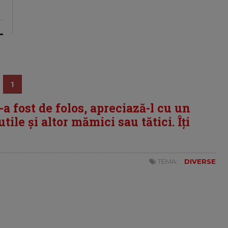
1
i-a fost de folos, apreciază-l cu un
tile și altor mămici sau tătici. Îți
TEMA:
DIVERSE