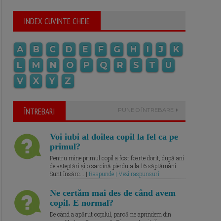
INDEX CUVINTE CHEIE
A
B
C
D
E
F
G
H
I
J
K
L
M
N
O
P
Q
R
S
T
U
V
X
Y
Z
ÎNTREBARI
PUNE O ÎNTREBARE
Voi iubi al doilea copil la fel ca pe
primul?
Pentru mine primul copil a fost foarte dorit, după ani
de așteptări și o sarcină pierduta la 16 săptămâni.
Sunt însărc... |
Raspunde | Vezi raspunsuri
Ne certăm mai des de când avem
copil. E normal?
De când a apărut copilul, parcă ne aprindem din