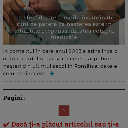
Un sfert dintre femeile insarcinate
sunt de parere ca nasterea este in
totalitate responsabilitatea echipei
medicale
În contextul în care anul 2023 a atins înca o
dată recordul negativ, cu cele mai puține
nașteri din ultimul secol în România, datele
celui mai recent...
Pagini:
1
✔️ Dacă ți-a plăcut articolul sau ți-a