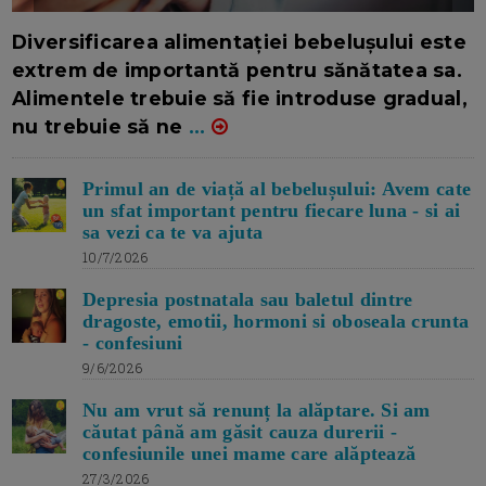
16/7/2026
AUTOR: EDITOR DC.
Diversificarea alimentației bebelușului este
extrem de importantă pentru sănătatea sa.
Alimentele trebuie să fie introduse gradual,
nu trebuie să ne
...
Primul an de viață al bebelușului: Avem cate
un sfat important pentru fiecare luna - si ai
sa vezi ca te va ajuta
10/7/2026
Depresia postnatala sau baletul dintre
dragoste, emotii, hormoni si oboseala crunta
- confesiuni
9/6/2026
Nu am vrut să renunț la alăptare. Si am
căutat până am găsit cauza durerii -
confesiunile unei mame care alăptează
27/3/2026