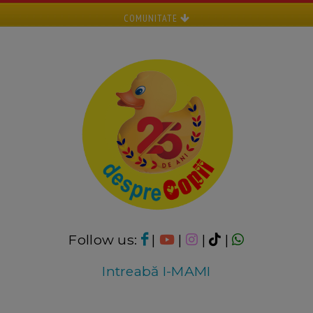
COMUNITATE
Follow us:
|
|
|
|
Intreabă I-MAMI