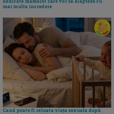
dedicate mamelor care vor sa alapteze cu
mai multa incredere
Cand poate fi reluata viața sexuala după