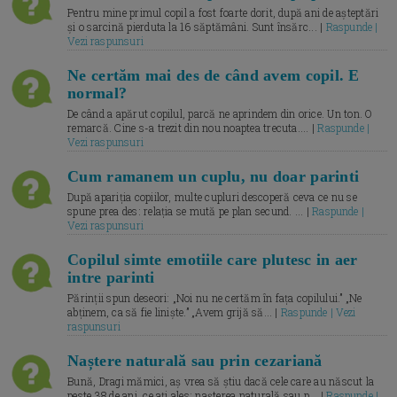
Pentru mine primul copil a fost foarte dorit, după ani de așteptări
și o sarcină pierduta la 16 săptămâni. Sunt însărc... |
Raspunde |
Vezi raspunsuri
Ne certăm mai des de când avem copil. E
normal?
De când a apărut copilul, parcă ne aprindem din orice. Un ton. O
remarcă. Cine s-a trezit din nou noaptea trecuta.... |
Raspunde |
Vezi raspunsuri
Cum ramanem un cuplu, nu doar parinti
După apariția copiilor, multe cupluri descoperă ceva ce nu se
spune prea des: relația se mută pe plan secund. ... |
Raspunde |
Vezi raspunsuri
Copilul simte emotiile care plutesc in aer
intre parinti
Părinții spun deseori: „Noi nu ne certăm în fața copilului.” „Ne
abținem, ca să fie liniște.” „Avem grijă să... |
Raspunde | Vezi
raspunsuri
Naștere naturală sau prin cezariană
Bună, Dragi mămici, aș vrea să știu dacă cele care au născut la
peste 38 de ani, ce ați ales: nașterea naturală sau p... |
Raspunde |