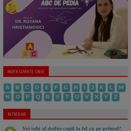
INDEX CUVINTE CHEIE
A
B
C
D
E
F
G
H
I
J
K
L
M
N
O
P
Q
R
S
T
U
V
X
Y
Z
ÎNTREBARI
Voi iubi al doilea copil la fel ca pe primul?