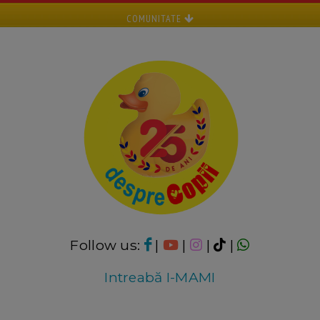
COMUNITATE
Follow us:
|
|
|
|
Intreabă I-MAMI