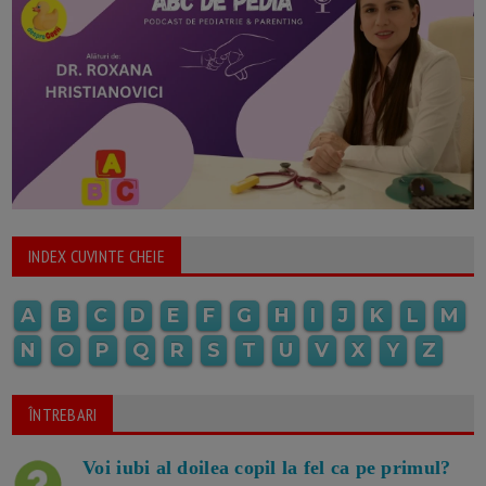
INDEX CUVINTE CHEIE
A
B
C
D
E
F
G
H
I
J
K
L
M
N
O
P
Q
R
S
T
U
V
X
Y
Z
ÎNTREBARI
Voi iubi al doilea copil la fel ca pe primul?