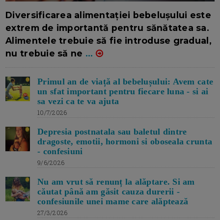
16/7/2026
AUTOR: EDITOR DC.
Diversificarea alimentației bebelușului este
extrem de importantă pentru sănătatea sa.
Alimentele trebuie să fie introduse gradual,
nu trebuie să ne
...
Primul an de viață al bebelușului: Avem cate
un sfat important pentru fiecare luna - si ai
sa vezi ca te va ajuta
10/7/2026
Depresia postnatala sau baletul dintre
dragoste, emotii, hormoni si oboseala crunta
- confesiuni
9/6/2026
Nu am vrut să renunț la alăptare. Si am
căutat până am găsit cauza durerii -
confesiunile unei mame care alăptează
27/3/2026