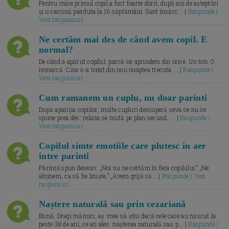
Pentru mine primul copil a fost foarte dorit, după ani de așteptări
și o sarcină pierduta la 16 săptămâni. Sunt însărc... |
Raspunde |
Vezi raspunsuri
Ne certăm mai des de când avem copil. E
normal?
De când a apărut copilul, parcă ne aprindem din orice. Un ton. O
remarcă. Cine s-a trezit din nou noaptea trecuta.... |
Raspunde |
Vezi raspunsuri
Cum ramanem un cuplu, nu doar parinti
După apariția copiilor, multe cupluri descoperă ceva ce nu se
spune prea des: relația se mută pe plan secund. ... |
Raspunde |
Vezi raspunsuri
Copilul simte emotiile care plutesc in aer
intre parinti
Părinții spun deseori: „Noi nu ne certăm în fața copilului.” „Ne
abținem, ca să fie liniște.” „Avem grijă să... |
Raspunde | Vezi
raspunsuri
Naștere naturală sau prin cezariană
Bună, Dragi mămici, aș vrea să știu dacă cele care au născut la
peste 38 de ani, ce ați ales: nașterea naturală sau p... |
Raspunde |