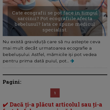
Cate ecografii se pot face in timpul
sarcinii? Pot ecografiile afecta
bebelusul? Iata ce spune medicul
specialist.
Nu există graviduță care să nu astepte ceva
mai mult decât urmatoarea ecografie a
bebelușului. Astfel, mămicile iși pot vedea
pentru prima dată puiul, pot...
Pagini:
1
✔️ Dacă ți-a plăcut articolul sau ți-a