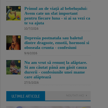
Primul an de viață al bebelușului:
Avem cate un sfat important
pentru fiecare luna - si ai sa vezi ca
te va ajuta
10/7/2026
Depresia postnatala sau baletul
dintre dragoste, emotii, hormoni si
oboseala crunta - confesiuni
9/6/2026
Nu am vrut să renunț la alăptare.
Si am căutat până am găsit cauza
durerii - confesiunile unei mame
care alăptează
27/3/2026
ULTIMILE ARTICOLE
NOUTATI AICI