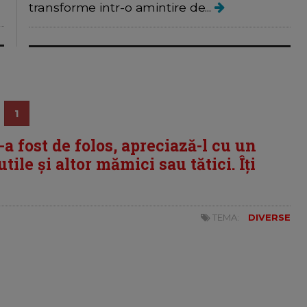
transforme intr-o amintire de...
1
i-a fost de folos, apreciază-l cu un
tile și altor mămici sau tătici. Îți
TEMA:
DIVERSE