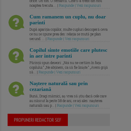
orice. Un ton. O remarcă. Cine s-a trezit din nou
noaptea trecuta.... |
Raspunde | Vezi raspunsuri
Cum ramanem un cuplu, nu doar
parinti
După apariția copiilor, multe cupluri descoperă ceva
ce nu se spune prea des: relația se mută pe plan
secund. ... |
Raspunde | Vezi raspunsuri
Copilul simte emotiile care plutesc
in aer intre parinti
Părinții spun deseori: „Noi nu ne certăm în fața
copilului.” „Ne abținem, ca să fie liniște.” „Avem grijă
să... |
Raspunde | Vezi raspunsuri
Naștere naturală sau prin
cezariană
Bună, Dragi mămici, aș vrea să știu dacă cele care
au născut la peste 38 de ani, ce ați ales: nașterea
naturală sau p... |
Raspunde | Vezi raspunsuri
PROPUNERI REDACTOR SEF