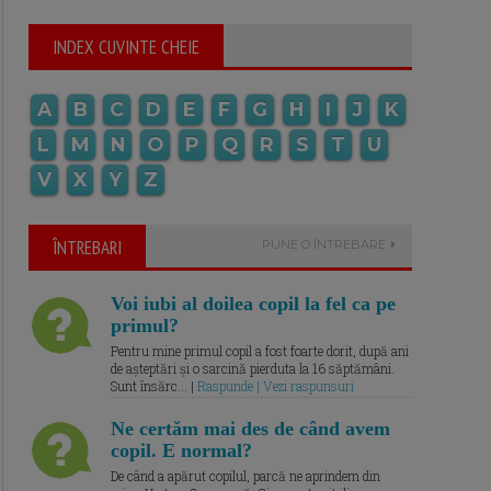
INDEX CUVINTE CHEIE
A
B
C
D
E
F
G
H
I
J
K
L
M
N
O
P
Q
R
S
T
U
V
X
Y
Z
ÎNTREBARI
PUNE O ÎNTREBARE
Voi iubi al doilea copil la fel ca pe
primul?
Pentru mine primul copil a fost foarte dorit, după ani
de așteptări și o sarcină pierduta la 16 săptămâni.
Sunt însărc... |
Raspunde | Vezi raspunsuri
Ne certăm mai des de când avem
copil. E normal?
De când a apărut copilul, parcă ne aprindem din