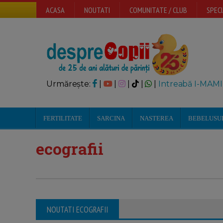
ACASA
NOUTATI
COMUNITATE / CLUB
SPECI
Urmărește:
|
|
|
|
|
Intreabă I-MAMI
FERTILITATE
SARCINA
NASTEREA
BEBELUSU
ecografii
NOUTATI ECOGRAFII