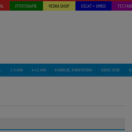
AL
FITOTERAPIE
VEDRA SHOP
USCAT + UMED
TESTARE
L
1-3 ANI
4-12 ANI
FAMILIE, PARENTING
EDUCATIE
S