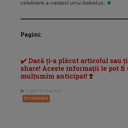
celebrare a nasterii unui bebelus...
Pagini:
✔️ Dacă ți-a plăcut articolul sau ț
share! Aceste informații le pot fi u
mulțumim anticipat! ❣️
SUBIECTE TRATATE:
ECOGRAFII