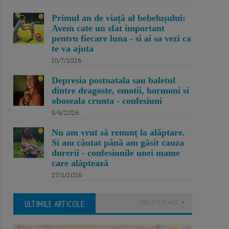
Primul an de viață al bebelușului:
Avem cate un sfat important
pentru fiecare luna - si ai sa vezi ca
te va ajuta
10/7/2026
Depresia postnatala sau baletul
dintre dragoste, emotii, hormoni si
oboseala crunta - confesiuni
9/6/2026
Nu am vrut să renunț la alăptare.
Si am căutat până am găsit cauza
durerii - confesiunile unei mame
care alăptează
27/3/2026
ULTIMILE ARTICOLE
NOUTATI AICI