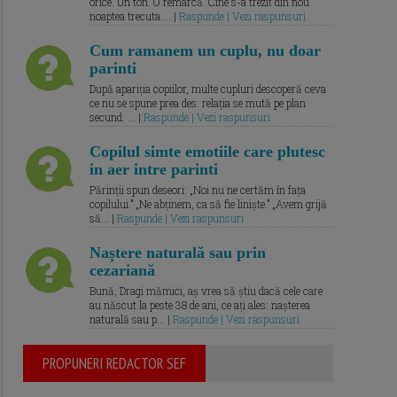
orice. Un ton. O remarcă. Cine s-a trezit din nou
noaptea trecuta.... |
Raspunde | Vezi raspunsuri
Cum ramanem un cuplu, nu doar
parinti
După apariția copiilor, multe cupluri descoperă ceva
ce nu se spune prea des: relația se mută pe plan
secund. ... |
Raspunde | Vezi raspunsuri
Copilul simte emotiile care plutesc
in aer intre parinti
Părinții spun deseori: „Noi nu ne certăm în fața
copilului.” „Ne abținem, ca să fie liniște.” „Avem grijă
să... |
Raspunde | Vezi raspunsuri
Naștere naturală sau prin
cezariană
Bună, Dragi mămici, aș vrea să știu dacă cele care
au născut la peste 38 de ani, ce ați ales: nașterea
naturală sau p... |
Raspunde | Vezi raspunsuri
PROPUNERI REDACTOR SEF