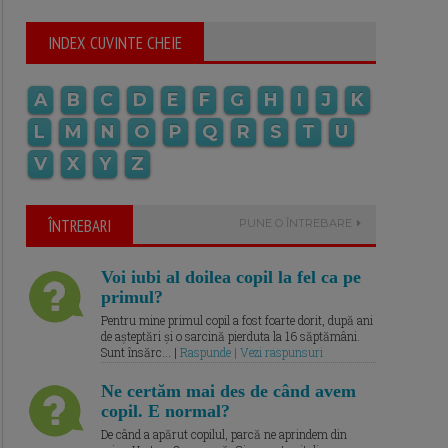
INDEX CUVINTE CHEIE
A
B
C
D
E
F
G
H
I
J
K
L
M
N
O
P
Q
R
S
T
U
V
X
Y
Z
ÎNTREBARI
PUNE O ÎNTREBARE
Voi iubi al doilea copil la fel ca pe
primul?
Pentru mine primul copil a fost foarte dorit, după ani
de așteptări și o sarcină pierduta la 16 săptămâni.
Sunt însărc... |
Raspunde | Vezi raspunsuri
Ne certăm mai des de când avem
copil. E normal?
De când a apărut copilul, parcă ne aprindem din