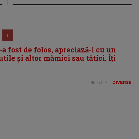
1
i-a fost de folos, apreciază-l cu un
tile și altor mămici sau tătici. Îți
TEMA:
DIVERSE