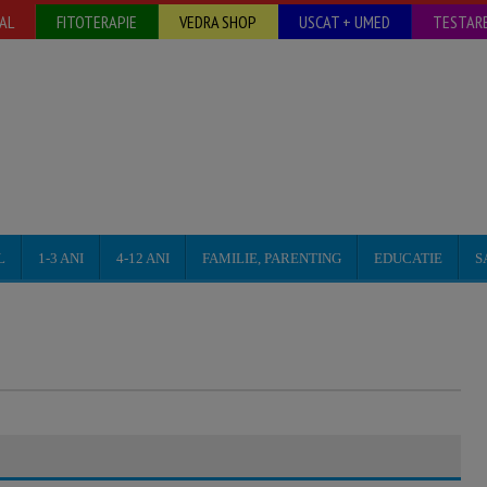
AL
FITOTERAPIE
VEDRA SHOP
USCAT + UMED
TESTARE
L
1-3 ANI
4-12 ANI
FAMILIE, PARENTING
EDUCATIE
S