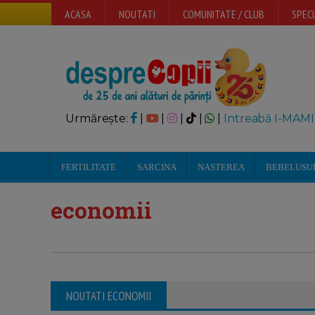
ACASA
NOUTATI
COMUNITATE / CLUB
SPECI
Urmărește:
|
|
|
|
|
Intreabă I-MAMI
FERTILITATE
SARCINA
NASTEREA
BEBELUSU
economii
NOUTATI ECONOMII