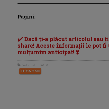
Pagini:
✔️ Dacă ți-a plăcut articolul sau ț
share! Aceste informații le pot fi u
mulțumim anticipat! ❣️
SUBIECTE TRATATE:
ECONOMII