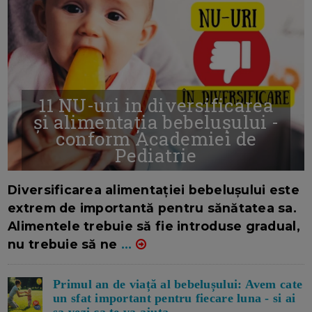
11 NU-uri in diversificarea
și alimentația bebelușului -
conform Academiei de
Pediatrie
16/7/2026
AUTOR: EDITOR DC.
Diversificarea alimentației bebelușului este
extrem de importantă pentru sănătatea sa.
Alimentele trebuie să fie introduse gradual,
nu trebuie să ne
...
Primul an de viață al bebelușului: Avem cate
un sfat important pentru fiecare luna - si ai
sa vezi ca te va ajuta