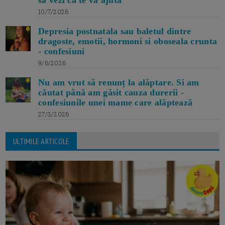
10/7/2026
Depresia postnatala sau baletul dintre
dragoste, emotii, hormoni si oboseala crunta
- confesiuni
9/6/2026
Nu am vrut să renunț la alăptare. Si am
căutat până am găsit cauza durerii -
confesiunile unei mame care alăptează
27/3/2026
ULTIMILE ARTICOLE