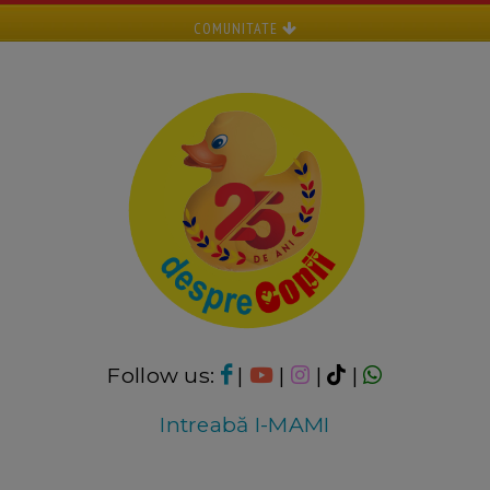
COMUNITATE
Follow us:
|
|
|
|
Intreabă I-MAMI