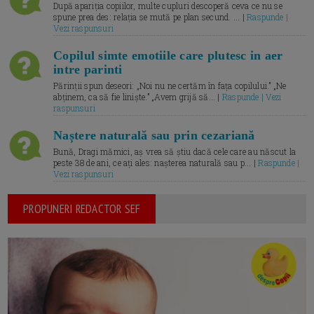
După apariția copiilor, multe cupluri descoperă ceva ce nu se
spune prea des: relația se mută pe plan secund. ... |
Raspunde |
Vezi raspunsuri
Copilul simte emotiile care plutesc in aer
intre parinti
Părinții spun deseori: „Noi nu ne certăm în fața copilului.” „Ne
abținem, ca să fie liniște.” „Avem grijă să... |
Raspunde | Vezi
raspunsuri
Naștere naturală sau prin cezariană
Bună, Dragi mămici, aș vrea să știu dacă cele care au născut la
peste 38 de ani, ce ați ales: nașterea naturală sau p... |
Raspunde |
Vezi raspunsuri
PROPUNERI REDACTOR SEF