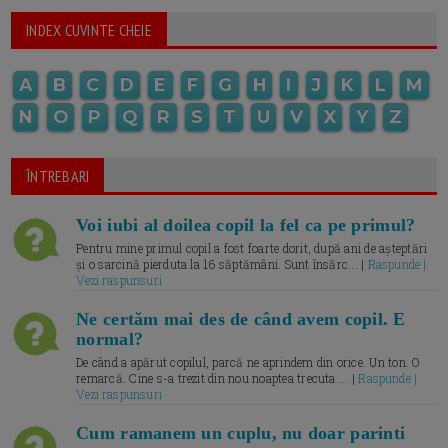
INDEX CUVINTE CHEIE
A
B
C
D
E
F
G
H
I
J
K
L
M
N
O
P
Q
R
S
T
U
V
X
Y
Z
ÎNTREBARI
Voi iubi al doilea copil la fel ca pe primul?
Pentru mine primul copil a fost foarte dorit, după ani de așteptări
și o sarcină pierduta la 16 săptămâni. Sunt însărc... |
Raspunde |
Vezi raspunsuri
Ne certăm mai des de când avem copil. E
normal?
De când a apărut copilul, parcă ne aprindem din orice. Un ton. O
remarcă. Cine s-a trezit din nou noaptea trecuta.... |
Raspunde |
Vezi raspunsuri
Cum ramanem un cuplu, nu doar parinti