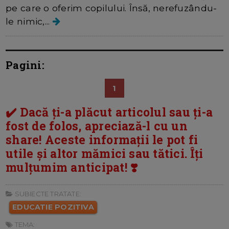
pe care o oferim copilului. Însă, nerefuzându-
le nimic,...
Pagini:
1
✔️ Dacă ți-a plăcut articolul sau ți-a
fost de folos, apreciază-l cu un
share! Aceste informații le pot fi
utile și altor mămici sau tătici. Îți
mulțumim anticipat! ❣️
SUBIECTE TRATATE:
EDUCATIE POZITIVA
TEMA: