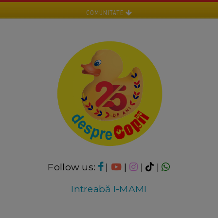
COMUNITATE
Follow us:
|
|
|
|
Intreabă I-MAMI