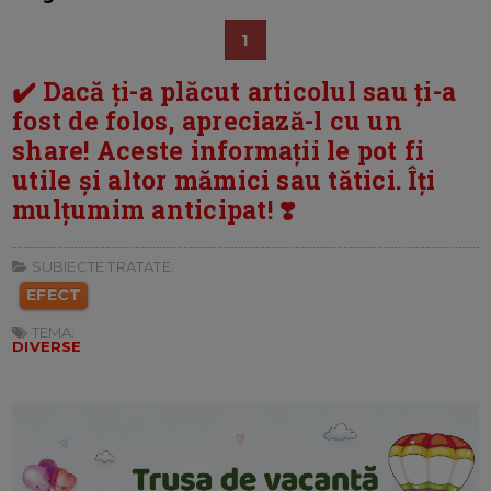
1
✔️ Dacă ți-a plăcut articolul sau ți-a
fost de folos, apreciază-l cu un
share! Aceste informații le pot fi
utile și altor mămici sau tătici. Îți
mulțumim anticipat! ❣️
SUBIECTE TRATATE:
EFECT
TEMA:
DIVERSE