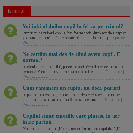
ÎNTREBARI
Voi iubi al doilea copil la fel ca pe primul?
Pentru mine primul copil a fost foarte dorit, după ani de așteptări
și o sarcină pierduta la 16 săptămâni. Sunt însărc... |
Raspunde |
Vezi raspunsuri
Ne certăm mai des de când avem copil. E
normal?
De când a apărut copilul, parcă ne aprindem din orice. Un ton. O
remarcă. Cine s-a trezit din nou noaptea trecuta.... |
Raspunde |
Vezi raspunsuri
Cum ramanem un cuplu, nu doar parinti
După apariția copiilor, multe cupluri descoperă ceva ce nu se
spune prea des: relația se mută pe plan secund. ... |
Raspunde |
Vezi raspunsuri
Copilul simte emotiile care plutesc in aer
intre parinti
Părinții spun deseori: „Noi nu ne certăm în fața copilului.” „Ne