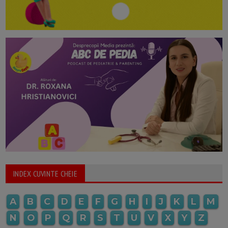
INDEX CUVINTE CHEIE
A
B
C
D
E
F
G
H
I
J
K
L
M
N
O
P
Q
R
S
T
U
V
X
Y
Z