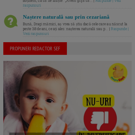
abținem, ca să fie liniște.” „Avem grijă să... |
Raspunde | Vezi
raspunsuri
Naștere naturală sau prin cezariană
Bună, Dragi mămici, aș vrea să știu dacă cele care au născut la
peste 38 de ani, ce ați ales: nașterea naturală sau p... |
Raspunde |
Vezi raspunsuri
PROPUNERI REDACTOR SEF