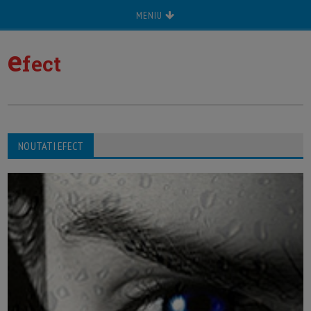
MENIU
e
fect
NOUTATI EFECT