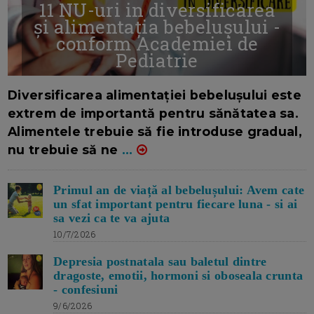
11 NU-uri in diversificarea
și alimentația bebelușului -
conform Academiei de
Pediatrie
16/7/2026
AUTOR: EDITOR DC.
Diversificarea alimentației bebelușului este
extrem de importantă pentru sănătatea sa.
Alimentele trebuie să fie introduse gradual,
nu trebuie să ne
...
Primul an de viață al bebelușului: Avem cate
un sfat important pentru fiecare luna - si ai
sa vezi ca te va ajuta
10/7/2026
Depresia postnatala sau baletul dintre
dragoste, emotii, hormoni si oboseala crunta
- confesiuni
9/6/2026