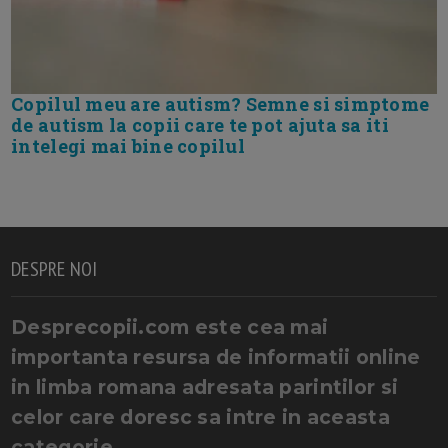
Copilul meu are autism? Semne si simptome
de autism la copii care te pot ajuta sa iti
intelegi mai bine copilul
DESPRE NOI
Desprecopii.com este cea mai
importanta resursa de informatii online
in limba romana adresata parintilor si
celor care doresc sa intre in aceasta
categorie.