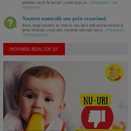
abținem, ca să fie liniște.” „Avem grijă să... |
Raspunde | Vezi
raspunsuri
Naștere naturală sau prin cezariană
Bună, Dragi mămici, aș vrea să știu dacă cele care au născut la
peste 38 de ani, ce ați ales: nașterea naturală sau p... |
Raspunde |
Vezi raspunsuri
PROPUNERI REDACTOR SEF