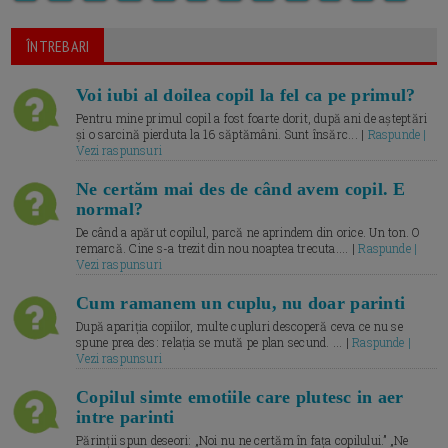
ÎNTREBARI
Voi iubi al doilea copil la fel ca pe primul?
Pentru mine primul copil a fost foarte dorit, după ani de așteptări
și o sarcină pierduta la 16 săptămâni. Sunt însărc... |
Raspunde |
Vezi raspunsuri
Ne certăm mai des de când avem copil. E
normal?
De când a apărut copilul, parcă ne aprindem din orice. Un ton. O
remarcă. Cine s-a trezit din nou noaptea trecuta.... |
Raspunde |
Vezi raspunsuri
Cum ramanem un cuplu, nu doar parinti
După apariția copiilor, multe cupluri descoperă ceva ce nu se
spune prea des: relația se mută pe plan secund. ... |
Raspunde |
Vezi raspunsuri
Copilul simte emotiile care plutesc in aer
intre parinti
Părinții spun deseori: „Noi nu ne certăm în fața copilului.” „Ne