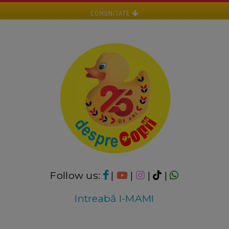
COMUNITATE
Follow us:
|
|
|
|
Intreabă I-MAMI