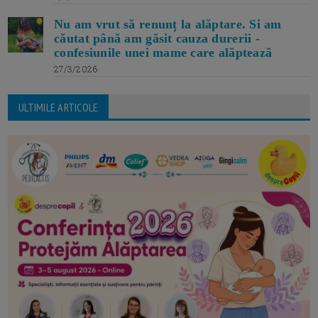
Nu am vrut să renunț la alăptare. Si am
căutat până am găsit cauza durerii -
confesiunile unei mame care alăptează
27/3/2026
ULTIMILE ARTICOLE