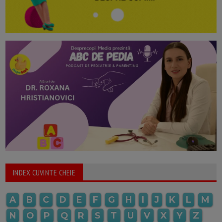
INDEX CUVINTE CHEIE
A
B
C
D
E
F
G
H
I
J
K
L
M
N
O
P
Q
R
S
T
U
V
X
Y
Z