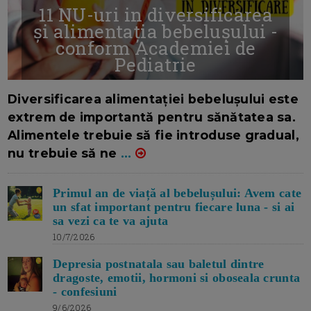
11 NU-uri in diversificarea
și alimentația bebelușului -
conform Academiei de
Pediatrie
16/7/2026
AUTOR: EDITOR DC.
Diversificarea alimentației bebelușului este
extrem de importantă pentru sănătatea sa.
Alimentele trebuie să fie introduse gradual,
nu trebuie să ne
...
Primul an de viață al bebelușului: Avem cate
un sfat important pentru fiecare luna - si ai
sa vezi ca te va ajuta
10/7/2026
Depresia postnatala sau baletul dintre
dragoste, emotii, hormoni si oboseala crunta
- confesiuni
9/6/2026