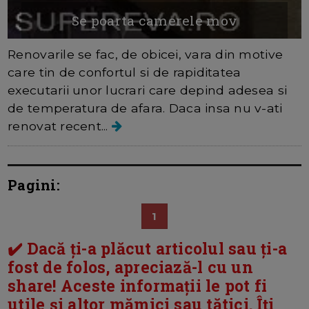
Se poarta camerele mov
Renovarile se fac, de obicei, vara din motive
care tin de confortul si de rapiditatea
executarii unor lucrari care depind adesea si
de temperatura de afara. Daca insa nu v-ati
renovat recent...
Pagini:
1
✔️ Dacă ți-a plăcut articolul sau ți-a
fost de folos, apreciază-l cu un
share! Aceste informații le pot fi
utile și altor mămici sau tătici. Îți