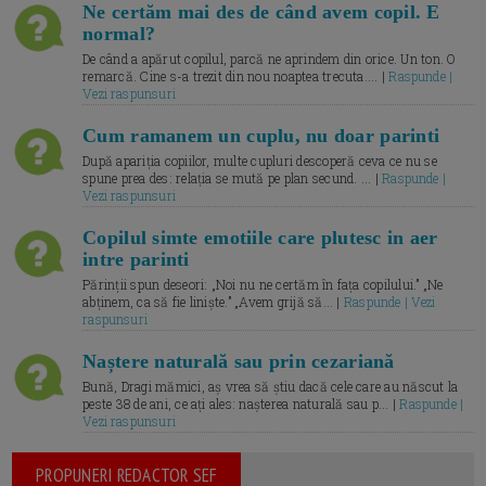
Ne certăm mai des de când avem copil. E
normal?
De când a apărut copilul, parcă ne aprindem din orice. Un ton. O
remarcă. Cine s-a trezit din nou noaptea trecuta.... |
Raspunde |
Vezi raspunsuri
Cum ramanem un cuplu, nu doar parinti
După apariția copiilor, multe cupluri descoperă ceva ce nu se
spune prea des: relația se mută pe plan secund. ... |
Raspunde |
Vezi raspunsuri
Copilul simte emotiile care plutesc in aer
intre parinti
Părinții spun deseori: „Noi nu ne certăm în fața copilului.” „Ne
abținem, ca să fie liniște.” „Avem grijă să... |
Raspunde | Vezi
raspunsuri
Naștere naturală sau prin cezariană
Bună, Dragi mămici, aș vrea să știu dacă cele care au născut la
peste 38 de ani, ce ați ales: nașterea naturală sau p... |
Raspunde |
Vezi raspunsuri
PROPUNERI REDACTOR SEF