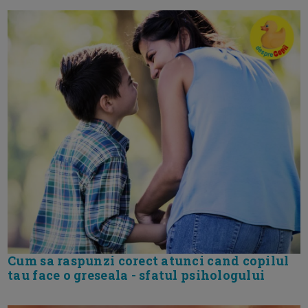
Cum sa raspunzi corect atunci cand copilul
tau face o greseala - sfatul psihologului