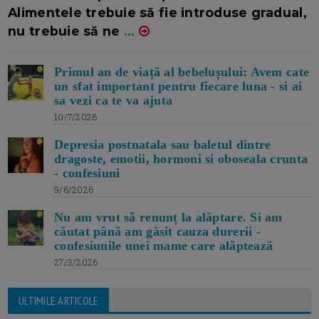
Alimentele trebuie să fie introduse gradual,
nu trebuie să ne
...
Primul an de viață al bebelușului: Avem cate
un sfat important pentru fiecare luna - si ai
sa vezi ca te va ajuta
10/7/2026
Depresia postnatala sau baletul dintre
dragoste, emotii, hormoni si oboseala crunta
- confesiuni
9/6/2026
Nu am vrut să renunț la alăptare. Si am
căutat până am găsit cauza durerii -
confesiunile unei mame care alăptează
27/3/2026
ULTIMILE ARTICOLE