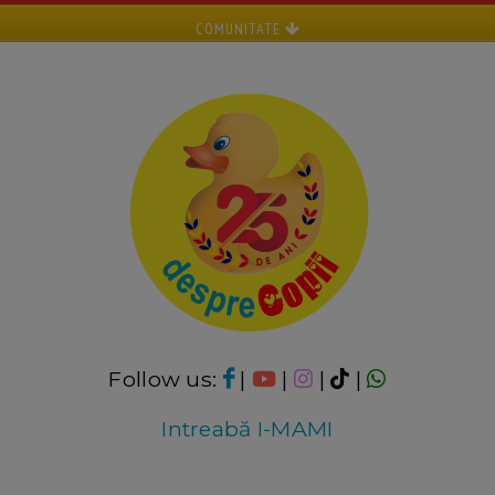
COMUNITATE
Follow us:
|
|
|
|
Intreabă I-MAMI