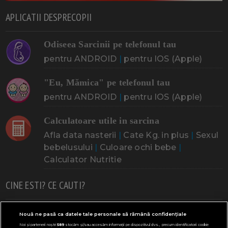
APLICATII DESPRECOPII
Odiseea Sarcinii pe telefonul tau
pentru ANDROID
|
pentru IOS (Apple)
"Eu, Mămica" pe telefonul tau
pentru ANDROID
|
pentru IOS (Apple)
Calculatoare utile in sarcina
Afla data nasterii
|
Cate Kg. in plus
|
Sexul
bebelusului
|
Culoare ochi bebe
|
Calculator Nutritie
CINE ESTI? CE CAUTI?
Doresc un copil
Adoptia
Probleme cu sarcina
Nouă ne pasă ca datele tale personale să rămână confidențiale
Noi și partenerii noștri
589
stocăm și/sau accesăm informații pe dispozitivul dvs., precum identificatorii cookie