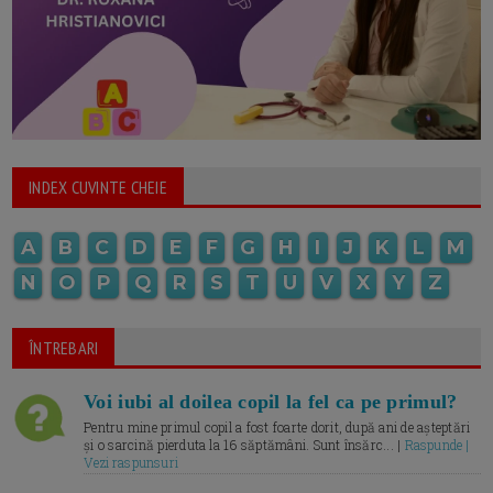
INDEX CUVINTE CHEIE
A
B
C
D
E
F
G
H
I
J
K
L
M
N
O
P
Q
R
S
T
U
V
X
Y
Z
ÎNTREBARI
Voi iubi al doilea copil la fel ca pe primul?
Pentru mine primul copil a fost foarte dorit, după ani de așteptări
și o sarcină pierduta la 16 săptămâni. Sunt însărc... |
Raspunde |
Vezi raspunsuri