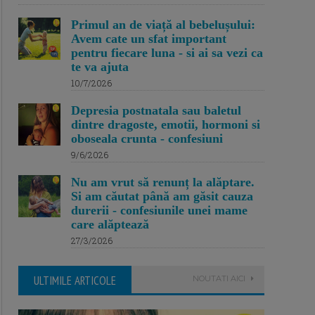
Primul an de viață al bebelușului:
Avem cate un sfat important
pentru fiecare luna - si ai sa vezi ca
te va ajuta
10/7/2026
Depresia postnatala sau baletul
dintre dragoste, emotii, hormoni si
oboseala crunta - confesiuni
9/6/2026
Nu am vrut să renunț la alăptare.
Si am căutat până am găsit cauza
durerii - confesiunile unei mame
care alăptează
27/3/2026
ULTIMILE ARTICOLE
NOUTATI AICI