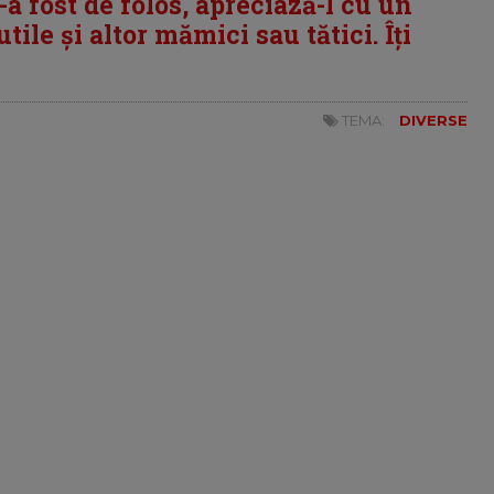
i-a fost de folos, apreciază-l cu un
tile și altor mămici sau tătici. Îți
TEMA:
DIVERSE