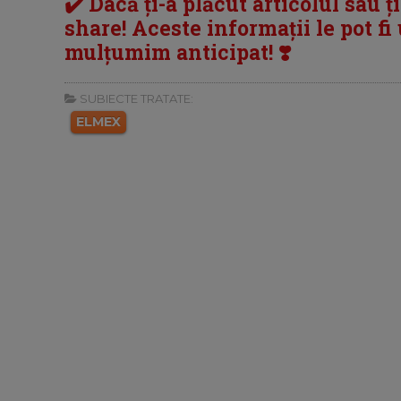
✔️ Dacă ți-a plăcut articolul sau ț
share! Aceste informații le pot fi u
mulțumim anticipat! ❣️
SUBIECTE TRATATE:
ELMEX