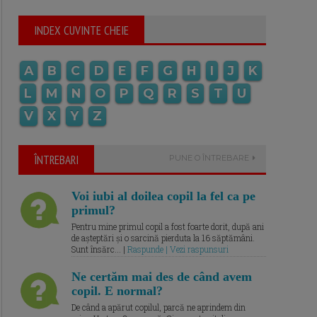
INDEX CUVINTE CHEIE
A
B
C
D
E
F
G
H
I
J
K
L
M
N
O
P
Q
R
S
T
U
V
X
Y
Z
ÎNTREBARI
PUNE O ÎNTREBARE
Voi iubi al doilea copil la fel ca pe
primul?
Pentru mine primul copil a fost foarte dorit, după ani
de așteptări și o sarcină pierduta la 16 săptămâni.
Sunt însărc... |
Raspunde | Vezi raspunsuri
Ne certăm mai des de când avem
copil. E normal?
De când a apărut copilul, parcă ne aprindem din