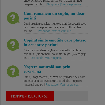
orice. Un ton. O remarcă. Cine s-a trezit din nou
noaptea trecuta.... |
Raspunde | Vezi raspunsuri
Cum ramanem un cuplu, nu doar
parinti
După apariția copiilor, multe cupluri descoperă ceva
ce nu se spune prea des: relația se mută pe plan
secund. ... |
Raspunde | Vezi raspunsuri
Copilul simte emotiile care plutesc
in aer intre parinti
Părinții spun deseori: „Noi nu ne certăm în fața
copilului.” „Ne abținem, ca să fie liniște.” „Avem grijă
să... |
Raspunde | Vezi raspunsuri
Naștere naturală sau prin
cezariană
Bună, Dragi mămici, aș vrea să știu dacă cele care
au născut la peste 38 de ani, ce ați ales: nașterea
naturală sau p... |
Raspunde | Vezi raspunsuri
PROPUNERI REDACTOR SEF