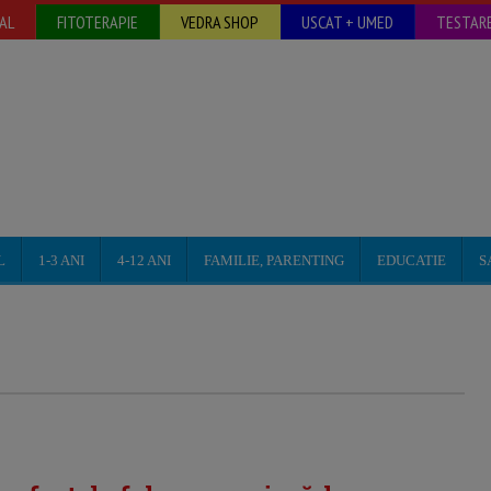
AL
FITOTERAPIE
VEDRA SHOP
USCAT + UMED
TESTARE
L
1-3 ANI
4-12 ANI
FAMILIE, PARENTING
EDUCATIE
S