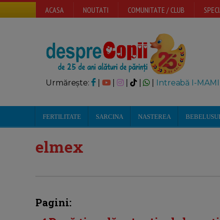
ACASA
NOUTATI
COMUNITATE / CLUB
SPECI
Urmărește:
|
|
|
|
|
Intreabă I-MAMI
FERTILITATE
SARCINA
NASTEREA
BEBELUSU
elmex
Pagini: