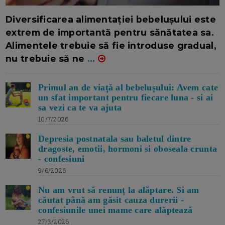
16/7/2026
AUTOR: EDITOR DC.
Diversificarea alimentației bebelușului este
extrem de importantă pentru sănătatea sa.
Alimentele trebuie să fie introduse gradual,
nu trebuie să ne
...
Primul an de viață al bebelușului: Avem cate
un sfat important pentru fiecare luna - si ai
sa vezi ca te va ajuta
10/7/2026
Depresia postnatala sau baletul dintre
dragoste, emotii, hormoni si oboseala crunta
- confesiuni
9/6/2026
Nu am vrut să renunț la alăptare. Si am
căutat până am găsit cauza durerii -
confesiunile unei mame care alăptează
27/3/2026