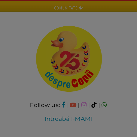
COMUNITATE
Follow us:
|
|
|
|
Intreabă I-MAMI