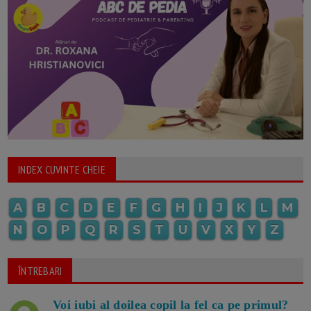
INDEX CUVINTE CHEIE
A
B
C
D
E
F
G
H
I
J
K
L
M
N
O
P
Q
R
S
T
U
V
X
Y
Z
ÎNTREBARI
Voi iubi al doilea copil la fel ca pe primul?