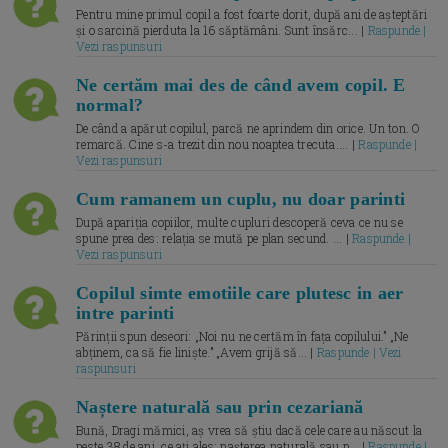
Pentru mine primul copil a fost foarte dorit, după ani de așteptări
și o sarcină pierduta la 16 săptămâni. Sunt însărc... |
Raspunde |
Vezi raspunsuri
Ne certăm mai des de când avem copil. E
normal?
De când a apărut copilul, parcă ne aprindem din orice. Un ton. O
remarcă. Cine s-a trezit din nou noaptea trecuta.... |
Raspunde |
Vezi raspunsuri
Cum ramanem un cuplu, nu doar parinti
După apariția copiilor, multe cupluri descoperă ceva ce nu se
spune prea des: relația se mută pe plan secund. ... |
Raspunde |
Vezi raspunsuri
Copilul simte emotiile care plutesc in aer
intre parinti
Părinții spun deseori: „Noi nu ne certăm în fața copilului.” „Ne
abținem, ca să fie liniște.” „Avem grijă să... |
Raspunde | Vezi
raspunsuri
Naștere naturală sau prin cezariană
Bună, Dragi mămici, aș vrea să știu dacă cele care au născut la
peste 38 de ani, ce ați ales: nașterea naturală sau p... |
Raspunde |