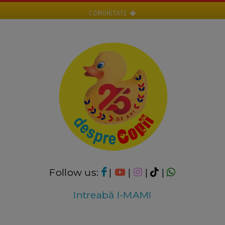
COMUNITATE
Follow us:
|
|
|
|
Intreabă I-MAMI