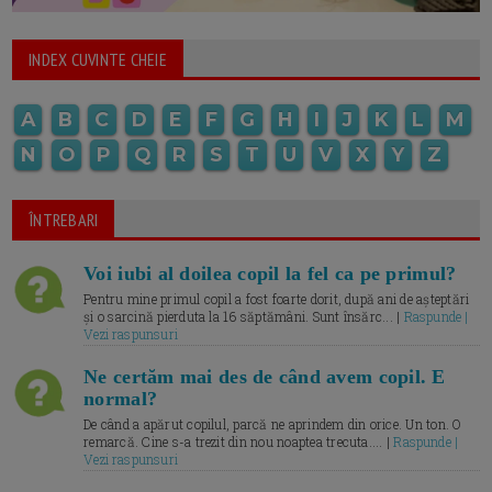
INDEX CUVINTE CHEIE
A
B
C
D
E
F
G
H
I
J
K
L
M
N
O
P
Q
R
S
T
U
V
X
Y
Z
ÎNTREBARI
Voi iubi al doilea copil la fel ca pe primul?
Pentru mine primul copil a fost foarte dorit, după ani de așteptări
și o sarcină pierduta la 16 săptămâni. Sunt însărc... |
Raspunde |
Vezi raspunsuri
Ne certăm mai des de când avem copil. E
normal?
De când a apărut copilul, parcă ne aprindem din orice. Un ton. O
remarcă. Cine s-a trezit din nou noaptea trecuta.... |
Raspunde |
Vezi raspunsuri