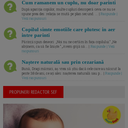
Cum ramanem un cuplu, nu doar parinti
După apariția copiilor, multe cupluri descoperă ceva ce nu se
spune prea des: relația se mută pe plan secund. ... |
Raspunde |
Vezi raspunsuri
Copilul simte emotiile care plutesc in aer
intre parinti
Părinții spun deseori: „Noi nu ne certăm în fața copilului.” „Ne
abținem, ca să fie liniște.” „Avem grijă să... |
Raspunde | Vezi
raspunsuri
Naștere naturală sau prin cezariană
Bună, Dragi mămici, aș vrea să știu dacă cele care au născut la
peste 38 de ani, ce ați ales: nașterea naturală sau p... |
Raspunde |
Vezi raspunsuri
PROPUNERI REDACTOR SEF