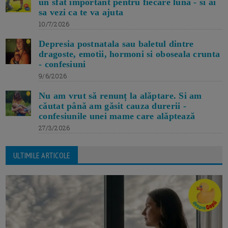
un sfat important pentru fiecare luna - si ai
sa vezi ca te va ajuta
10/7/2026
Depresia postnatala sau baletul dintre
dragoste, emotii, hormoni si oboseala crunta
- confesiuni
9/6/2026
Nu am vrut să renunț la alăptare. Si am
căutat până am găsit cauza durerii -
confesiunile unei mame care alăptează
27/3/2026
ULTIMILE ARTICOLE