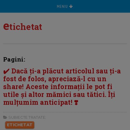
MENIU
e
tichetat
Pagini:
✔️ Dacă ți-a plăcut articolul sau ți-a
fost de folos, apreciază-l cu un
share! Aceste informații le pot fi
utile și altor mămici sau tătici. Îți
mulțumim anticipat! ❣️
SUBIECTE TRATATE:
ETICHETAT