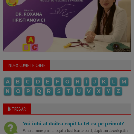
INDEX CUVINTE CHEIE
A
B
C
D
E
F
G
H
I
J
K
L
M
N
O
P
Q
R
S
T
U
V
X
Y
Z
ÎNTREBARI
Voi iubi al doilea copil la fel ca pe primul?
Pentru mine primul copil a fost foarte dorit, după ani de așteptări