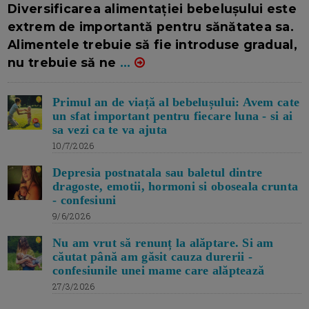
Diversificarea alimentației bebelușului este
extrem de importantă pentru sănătatea sa.
Alimentele trebuie să fie introduse gradual,
nu trebuie să ne
...
Primul an de viață al bebelușului: Avem cate
un sfat important pentru fiecare luna - si ai
sa vezi ca te va ajuta
10/7/2026
Depresia postnatala sau baletul dintre
dragoste, emotii, hormoni si oboseala crunta
- confesiuni
9/6/2026
Nu am vrut să renunț la alăptare. Si am
căutat până am găsit cauza durerii -
confesiunile unei mame care alăptează
27/3/2026