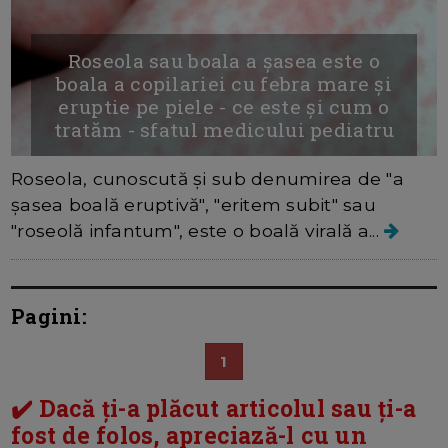
Roseola sau boala a șasea este o
boala a copilariei cu febra mare și
eruptie pe piele - ce este și cum o
tratăm - sfatul medicului pediatru
Roseola, cunoscută și sub denumirea de "a
șasea boală eruptivă", "eritem subit" sau
"roseolă infantum", este o boală virală a...
Pagini:
1
✔️ Dacă ți-a plăcut articolul sau ți-a
fost de folos, apreciază-l cu un