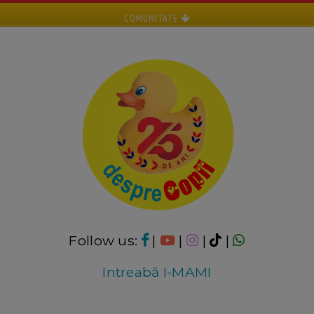
COMUNITATE
Follow us:
|
|
|
|
Intreabă I-MAMI