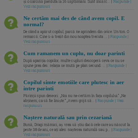
și o sarcină pierduta la 16 săptămâni. Sunt însărc... |
Raspunde |
Vezi raspunsuri
Ne certăm mai des de când avem copil. E
normal?
De când a apărut copilul, parcă ne aprindem din orice. Un ton. O
remarcă. Cine s-a trezit din nou noaptea trecuta.... |
Raspunde |
Vezi raspunsuri
Cum ramanem un cuplu, nu doar parinti
După apariția copiilor, multe cupluri descoperă ceva ce nu se
spune prea des: relația se mută pe plan secund. ... |
Raspunde |
Vezi raspunsuri
Copilul simte emotiile care plutesc in aer
intre parinti
Părinții spun deseori: „Noi nu ne certăm în fața copilului.” „Ne
abținem, ca să fie liniște.” „Avem grijă să... |
Raspunde | Vezi
raspunsuri
Naștere naturală sau prin cezariană
Bună, Dragi mămici, aș vrea să știu dacă cele care au născut la
peste 38 de ani, ce ați ales: nașterea naturală sau p... |
Raspunde |
Vezi raspunsuri