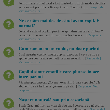
Pentru mine primul copil a fost foarte dorit, după ani de așteptări
și o sarcină pierduta la 16 săptămâni. Sunt însărc... |
Raspunde |
Vezi raspunsuri
Ne certăm mai des de când avem copil. E
normal?
De când a apărut copilul, parcă ne aprindem din orice. Un ton. O
remarcă. Cine s-a trezit din nou noaptea trecuta.... |
Raspunde |
Vezi raspunsuri
Cum ramanem un cuplu, nu doar parinti
După apariția copiilor, multe cupluri descoperă ceva ce nu se
spune prea des: relația se mută pe plan secund. ... |
Raspunde |
Vezi raspunsuri
Copilul simte emotiile care plutesc in aer
intre parinti
Părinții spun deseori: „Noi nu ne certăm în fața copilului.” „Ne
abținem, ca să fie liniște.” „Avem grijă să... |
Raspunde | Vezi
raspunsuri
Naștere naturală sau prin cezariană
Bună, Dragi mămici, aș vrea să știu dacă cele care au născut la
peste 38 de ani, ce ați ales: nașterea naturală sau p... |
Raspunde |