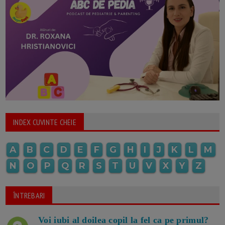
INDEX CUVINTE CHEIE
A
B
C
D
E
F
G
H
I
J
K
L
M
N
O
P
Q
R
S
T
U
V
X
Y
Z
ÎNTREBARI
Voi iubi al doilea copil la fel ca pe primul?