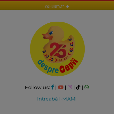
COMUNITATE
Follow us:
|
|
|
|
Intreabă I-MAMI