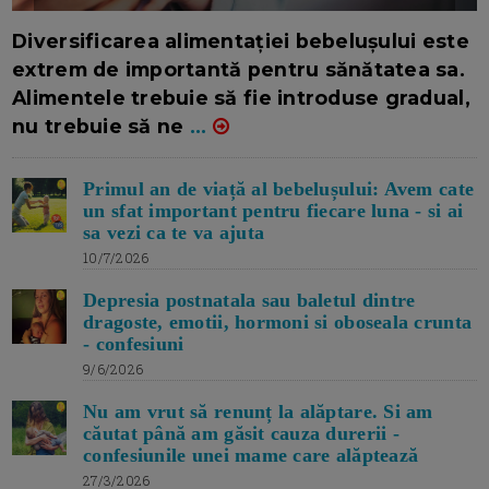
16/7/2026
AUTOR: EDITOR DC.
Diversificarea alimentației bebelușului este
extrem de importantă pentru sănătatea sa.
Alimentele trebuie să fie introduse gradual,
nu trebuie să ne
...
Primul an de viață al bebelușului: Avem cate
un sfat important pentru fiecare luna - si ai
sa vezi ca te va ajuta
10/7/2026
Depresia postnatala sau baletul dintre
dragoste, emotii, hormoni si oboseala crunta
- confesiuni
9/6/2026
Nu am vrut să renunț la alăptare. Si am
căutat până am găsit cauza durerii -
confesiunile unei mame care alăptează
27/3/2026