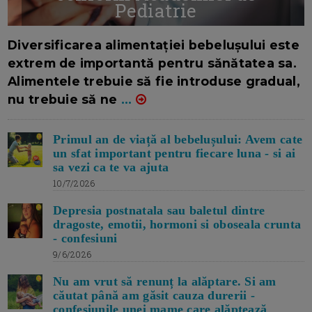
Pediatrie
16/7/2026
AUTOR: EDITOR DC.
Diversificarea alimentației bebelușului este
extrem de importantă pentru sănătatea sa.
Alimentele trebuie să fie introduse gradual,
nu trebuie să ne
...
Primul an de viață al bebelușului: Avem cate
un sfat important pentru fiecare luna - si ai
sa vezi ca te va ajuta
10/7/2026
Depresia postnatala sau baletul dintre
dragoste, emotii, hormoni si oboseala crunta
- confesiuni
9/6/2026
Nu am vrut să renunț la alăptare. Si am
căutat până am găsit cauza durerii -
confesiunile unei mame care alăptează