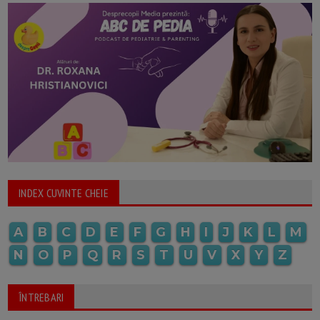
INDEX CUVINTE CHEIE
A
B
C
D
E
F
G
H
I
J
K
L
M
N
O
P
Q
R
S
T
U
V
X
Y
Z
ÎNTREBARI