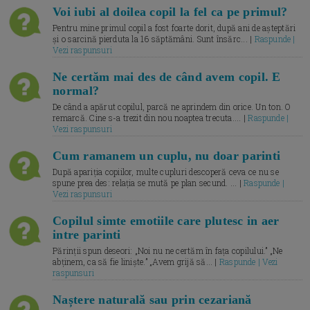
Voi iubi al doilea copil la fel ca pe primul?
Pentru mine primul copil a fost foarte dorit, după ani de așteptări
și o sarcină pierduta la 16 săptămâni. Sunt însărc... |
Raspunde |
Vezi raspunsuri
Ne certăm mai des de când avem copil. E
normal?
De când a apărut copilul, parcă ne aprindem din orice. Un ton. O
remarcă. Cine s-a trezit din nou noaptea trecuta.... |
Raspunde |
Vezi raspunsuri
Cum ramanem un cuplu, nu doar parinti
După apariția copiilor, multe cupluri descoperă ceva ce nu se
spune prea des: relația se mută pe plan secund. ... |
Raspunde |
Vezi raspunsuri
Copilul simte emotiile care plutesc in aer
intre parinti
Părinții spun deseori: „Noi nu ne certăm în fața copilului.” „Ne
abținem, ca să fie liniște.” „Avem grijă să... |
Raspunde | Vezi
raspunsuri
Naștere naturală sau prin cezariană