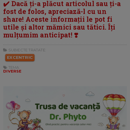
✔️ Dacă ți-a plăcut articolul sau ți-a
fost de folos, apreciază-l cu un
share! Aceste informații le pot fi
utile și altor mămici sau tătici. Îți
mulțumim anticipat! ❣️
SUBIECTE TRATATE:
EXCENTRIC
TEMA:
DIVERSE