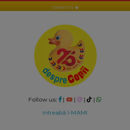
COMUNITATE
Follow us:
|
|
|
|
Intreabă I-MAMI