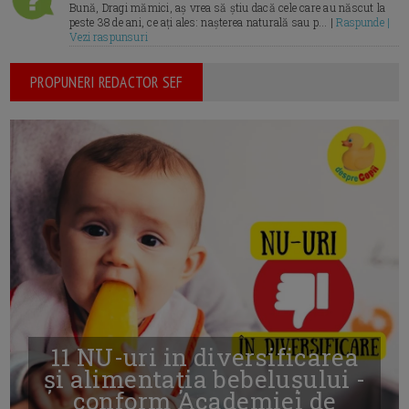
Bună, Dragi mămici, aș vrea să știu dacă cele care au născut la
peste 38 de ani, ce ați ales: nașterea naturală sau p... |
Raspunde |
Vezi raspunsuri
PROPUNERI REDACTOR SEF
11 NU-uri in diversificarea
și alimentația bebelușului -
conform Academiei de