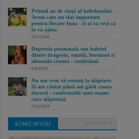
Primul an de viață al bebelușului:
Avem cate un sfat important
pentru fiecare luna - si ai sa vezi ca
te va ajuta
10/7/2026
Depresia postnatala sau baletul
dintre dragoste, emotii, hormoni si
oboseala crunta - confesiuni
9/6/2026
Nu am vrut să renunț la alăptare.
Si am căutat până am găsit cauza
durerii - confesiunile unei mame
care alăptează
27/3/2026
ULTIMILE ARTICOLE
NOUTATI AICI