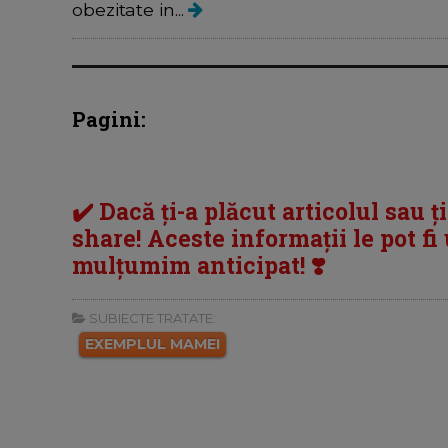
obezitate in...
Pagini:
✔️ Dacă ți-a plăcut articolul sau ț
share! Aceste informații le pot fi u
mulțumim anticipat! ❣️
SUBIECTE TRATATE:
EXEMPLUL MAMEI