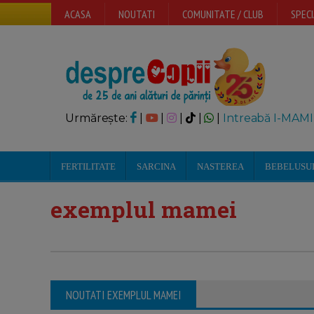
ACASA
NOUTATI
COMUNITATE / CLUB
SPECI
Urmărește:
|
|
|
|
|
Intreabă I-MAMI
FERTILITATE
SARCINA
NASTEREA
BEBELUSU
exemplul mamei
NOUTATI EXEMPLUL MAMEI