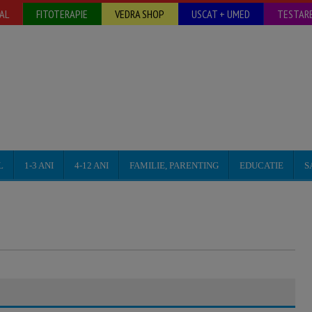
AL
FITOTERAPIE
VEDRA SHOP
USCAT + UMED
TESTARE
L
1-3 ANI
4-12 ANI
FAMILIE, PARENTING
EDUCATIE
S