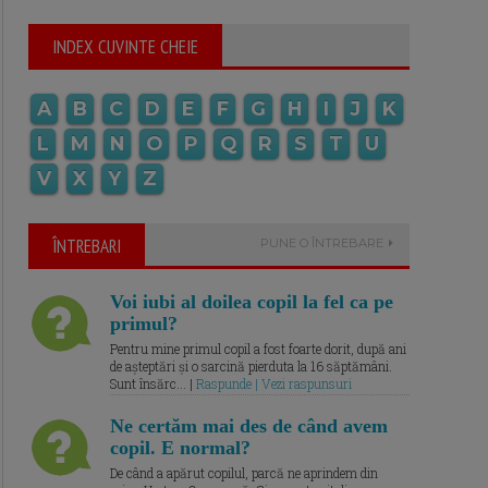
INDEX CUVINTE CHEIE
A
B
C
D
E
F
G
H
I
J
K
L
M
N
O
P
Q
R
S
T
U
V
X
Y
Z
ÎNTREBARI
PUNE O ÎNTREBARE
Voi iubi al doilea copil la fel ca pe
primul?
Pentru mine primul copil a fost foarte dorit, după ani
de așteptări și o sarcină pierduta la 16 săptămâni.
Sunt însărc... |
Raspunde | Vezi raspunsuri
Ne certăm mai des de când avem
copil. E normal?
De când a apărut copilul, parcă ne aprindem din