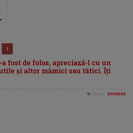
1
i-a fost de folos, apreciază-l cu un
tile și altor mămici sau tătici. Îți
TEMA:
DIVERSE