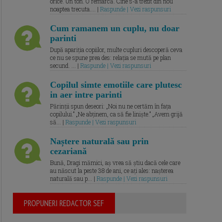
orice. Un ton. O remarcă. Cine s-a trezit din nou
noaptea trecuta.... |
Raspunde | Vezi raspunsuri
Cum ramanem un cuplu, nu doar
parinti
După apariția copiilor, multe cupluri descoperă ceva
ce nu se spune prea des: relația se mută pe plan
secund. ... |
Raspunde | Vezi raspunsuri
Copilul simte emotiile care plutesc
in aer intre parinti
Părinții spun deseori: „Noi nu ne certăm în fața
copilului.” „Ne abținem, ca să fie liniște.” „Avem grijă
să... |
Raspunde | Vezi raspunsuri
Naștere naturală sau prin
cezariană
Bună, Dragi mămici, aș vrea să știu dacă cele care
au născut la peste 38 de ani, ce ați ales: nașterea
naturală sau p... |
Raspunde | Vezi raspunsuri
PROPUNERI REDACTOR SEF