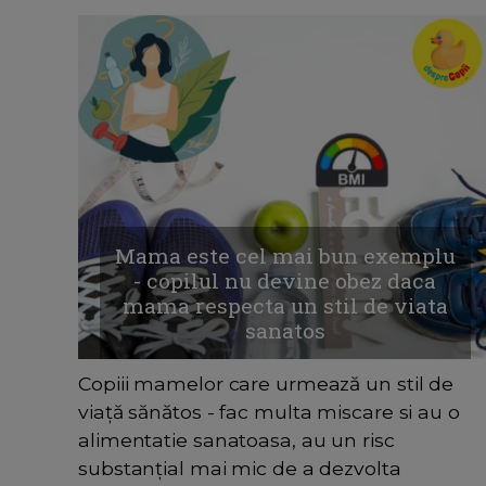
Mama este cel mai bun exemplu
- copilul nu devine obez daca
mama respecta un stil de viata
sanatos
Copiii mamelor care urmează un stil de
viață sănătos - fac multa miscare si au o
alimentatie sanatoasa, au un risc
substanțial mai mic de a dezvolta