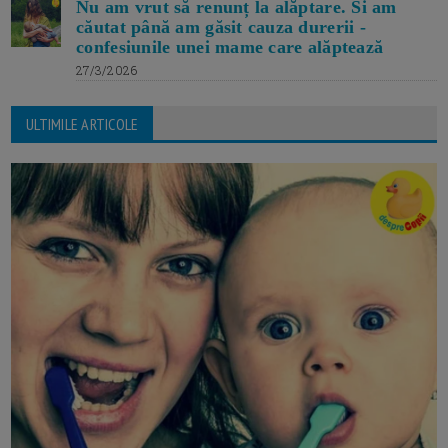
Nu am vrut să renunț la alăptare. Si am
căutat până am găsit cauza durerii -
confesiunile unei mame care alăptează
27/3/2026
ULTIMILE ARTICOLE