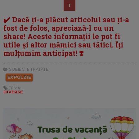
1
✔️ Dacă ți-a plăcut articolul sau ți-a
fost de folos, apreciază-l cu un
share! Aceste informații le pot fi
utile și altor mămici sau tătici. Îți
mulțumim anticipat! ❣️
SUBIECTE TRATATE:
EXPULZIE
TEMA:
DIVERSE