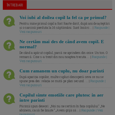
ÎNTREBARI
Voi iubi al doilea copil la fel ca pe primul?
Pentru mine primul copil a fost foarte dorit, după ani de așteptări
și o sarcină pierduta la 16 săptămâni. Sunt însărc... |
Raspunde |
Vezi raspunsuri
Ne certăm mai des de când avem copil. E
normal?
De când a apărut copilul, parcă ne aprindem din orice. Un ton. O
remarcă. Cine s-a trezit din nou noaptea trecuta.... |
Raspunde |
Vezi raspunsuri
Cum ramanem un cuplu, nu doar parinti
După apariția copiilor, multe cupluri descoperă ceva ce nu se
spune prea des: relația se mută pe plan secund. ... |
Raspunde |
Vezi raspunsuri
Copilul simte emotiile care plutesc in aer
intre parinti
Părinții spun deseori: „Noi nu ne certăm în fața copilului.” „Ne
abținem, ca să fie liniște.” „Avem grijă să... |
Raspunde | Vezi
raspunsuri