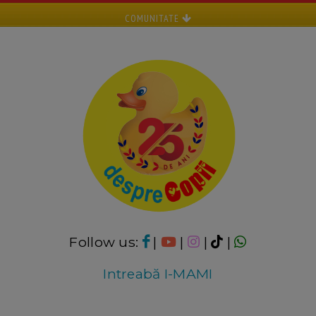
COMUNITATE
Follow us:
|
|
|
|
Intreabă I-MAMI