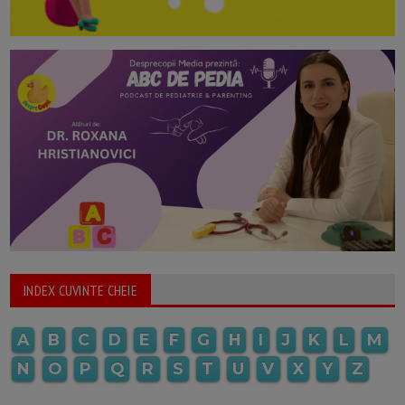
INDEX CUVINTE CHEIE
A
B
C
D
E
F
G
H
I
J
K
L
M
N
O
P
Q
R
S
T
U
V
X
Y
Z