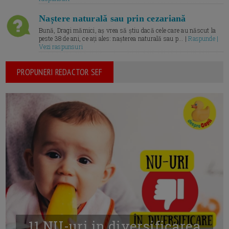
Naștere naturală sau prin cezariană
Bună, Dragi mămici, aș vrea să știu dacă cele care au născut la
peste 38 de ani, ce ați ales: nașterea naturală sau p... |
Raspunde |
Vezi raspunsuri
PROPUNERI REDACTOR SEF
11 NU-uri in diversificarea