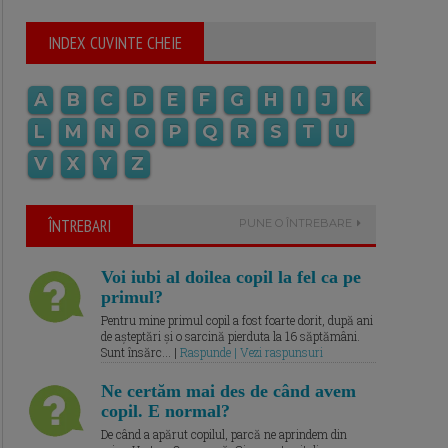
INDEX CUVINTE CHEIE
A
B
C
D
E
F
G
H
I
J
K
L
M
N
O
P
Q
R
S
T
U
V
X
Y
Z
ÎNTREBARI
PUNE O ÎNTREBARE
Voi iubi al doilea copil la fel ca pe
primul?
Pentru mine primul copil a fost foarte dorit, după ani
de așteptări și o sarcină pierduta la 16 săptămâni.
Sunt însărc... |
Raspunde | Vezi raspunsuri
Ne certăm mai des de când avem
copil. E normal?
De când a apărut copilul, parcă ne aprindem din