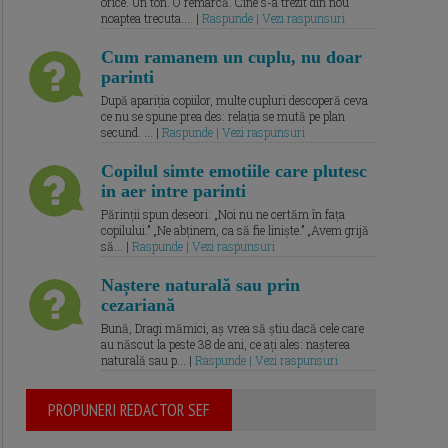
orice. Un ton. O remarcă. Cine s-a trezit din nou
noaptea trecuta.... |
Raspunde | Vezi raspunsuri
Cum ramanem un cuplu, nu doar
parinti
După apariția copiilor, multe cupluri descoperă ceva
ce nu se spune prea des: relația se mută pe plan
secund. ... |
Raspunde | Vezi raspunsuri
Copilul simte emotiile care plutesc
in aer intre parinti
Părinții spun deseori: „Noi nu ne certăm în fața
copilului.” „Ne abținem, ca să fie liniște.” „Avem grijă
să... |
Raspunde | Vezi raspunsuri
Naștere naturală sau prin
cezariană
Bună, Dragi mămici, aș vrea să știu dacă cele care
au născut la peste 38 de ani, ce ați ales: nașterea
naturală sau p... |
Raspunde | Vezi raspunsuri
PROPUNERI REDACTOR SEF