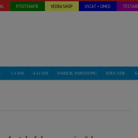
AL
FITOTERAPIE
VEDRA SHOP
USCAT + UMED
TESTARE
L
1-3 ANI
4-12 ANI
FAMILIE, PARENTING
EDUCATIE
S