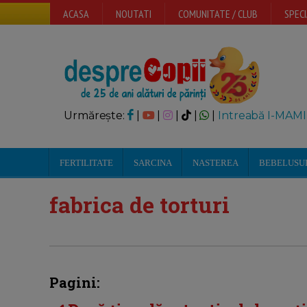
ACASA
NOUTATI
COMUNITATE / CLUB
SPECI
Urmărește:
|
|
|
|
|
Intreabă I-MAMI
FERTILITATE
SARCINA
NASTEREA
BEBELUSU
fabrica de torturi
Pagini: