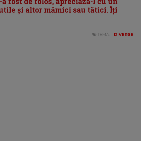
i-a fost de folos, apreciază-l cu un
tile și altor mămici sau tătici. Îți
TEMA:
DIVERSE