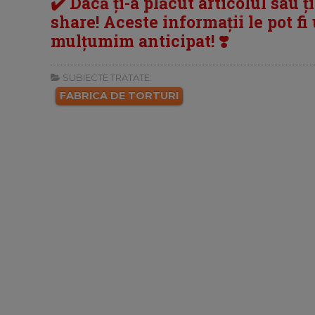
✔️ Dacă ți-a plăcut articolul sau ț
share! Aceste informații le pot fi u
mulțumim anticipat! ❣️
SUBIECTE TRATATE:
FABRICA DE TORTURI