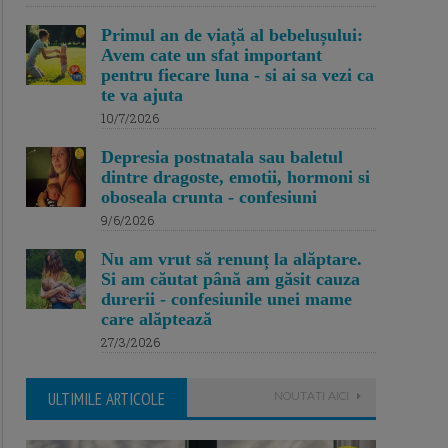
Primul an de viață al bebelușului:
Avem cate un sfat important
pentru fiecare luna - si ai sa vezi ca
te va ajuta
10/7/2026
Depresia postnatala sau baletul
dintre dragoste, emotii, hormoni si
oboseala crunta - confesiuni
9/6/2026
Nu am vrut să renunț la alăptare.
Si am căutat până am găsit cauza
durerii - confesiunile unei mame
care alăptează
27/3/2026
ULTIMILE ARTICOLE
NOUTATI AICI