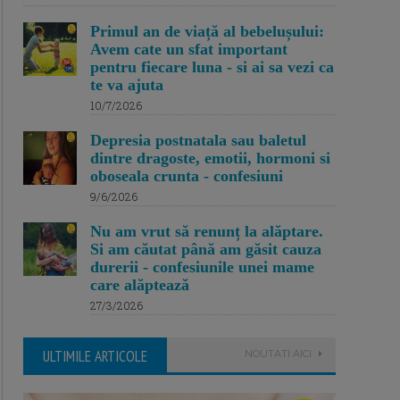
Primul an de viață al bebelușului:
Avem cate un sfat important
pentru fiecare luna - si ai sa vezi ca
te va ajuta
10/7/2026
Depresia postnatala sau baletul
dintre dragoste, emotii, hormoni si
oboseala crunta - confesiuni
9/6/2026
Nu am vrut să renunț la alăptare.
Si am căutat până am găsit cauza
durerii - confesiunile unei mame
care alăptează
27/3/2026
ULTIMILE ARTICOLE
NOUTATI AICI