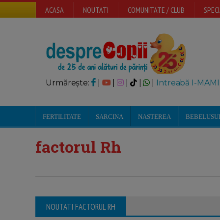
ACASA
NOUTATI
COMUNITATE / CLUB
SPECI
Urmărește:
|
|
|
|
|
Intreabă I-MAMI
FERTILITATE
SARCINA
NASTEREA
BEBELUSU
factorul Rh
NOUTATI FACTORUL RH