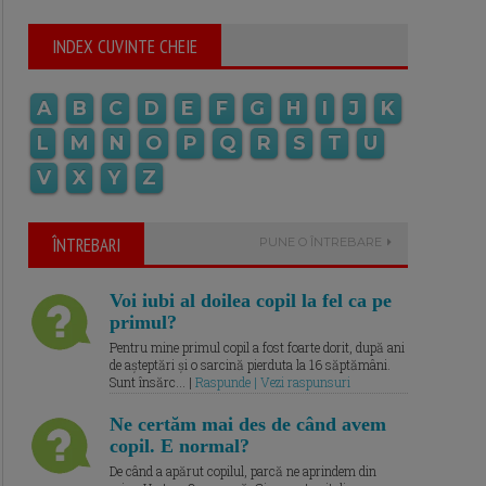
INDEX CUVINTE CHEIE
A
B
C
D
E
F
G
H
I
J
K
L
M
N
O
P
Q
R
S
T
U
V
X
Y
Z
ÎNTREBARI
PUNE O ÎNTREBARE
Voi iubi al doilea copil la fel ca pe
primul?
Pentru mine primul copil a fost foarte dorit, după ani
de așteptări și o sarcină pierduta la 16 săptămâni.
Sunt însărc... |
Raspunde | Vezi raspunsuri
Ne certăm mai des de când avem
copil. E normal?
De când a apărut copilul, parcă ne aprindem din