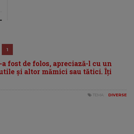
1
i-a fost de folos, apreciază-l cu un
tile și altor mămici sau tătici. Îți
TEMA:
DIVERSE