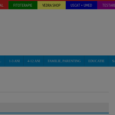
AL
FITOTERAPIE
VEDRA SHOP
USCAT + UMED
TESTARE
L
1-3 ANI
4-12 ANI
FAMILIE, PARENTING
EDUCATIE
S