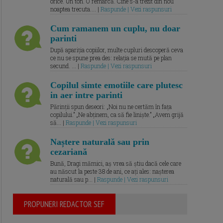
orice. Un ton. O remarcă. Cine s-a trezit din nou
noaptea trecuta.... |
Raspunde | Vezi raspunsuri
Cum ramanem un cuplu, nu doar
parinti
După apariția copiilor, multe cupluri descoperă ceva
ce nu se spune prea des: relația se mută pe plan
secund. ... |
Raspunde | Vezi raspunsuri
Copilul simte emotiile care plutesc
in aer intre parinti
Părinții spun deseori: „Noi nu ne certăm în fața
copilului.” „Ne abținem, ca să fie liniște.” „Avem grijă
să... |
Raspunde | Vezi raspunsuri
Naștere naturală sau prin
cezariană
Bună, Dragi mămici, aș vrea să știu dacă cele care
au născut la peste 38 de ani, ce ați ales: nașterea
naturală sau p... |
Raspunde | Vezi raspunsuri
PROPUNERI REDACTOR SEF