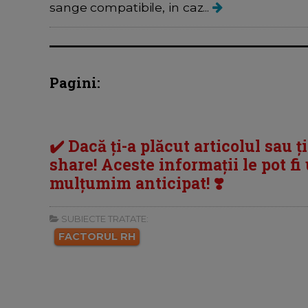
sange compatibile, in caz...
Pagini:
✔️ Dacă ți-a plăcut articolul sau ț
share! Aceste informații le pot fi u
mulțumim anticipat! ❣️
SUBIECTE TRATATE:
FACTORUL RH