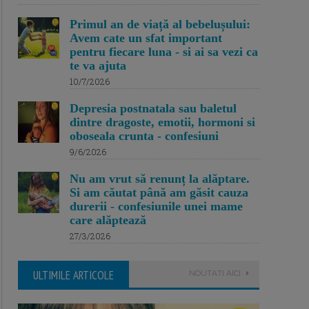
Primul an de viață al bebelușului:
Avem cate un sfat important
pentru fiecare luna - si ai sa vezi ca
te va ajuta
10/7/2026
Depresia postnatala sau baletul
dintre dragoste, emotii, hormoni si
oboseala crunta - confesiuni
9/6/2026
Nu am vrut să renunț la alăptare.
Si am căutat până am găsit cauza
durerii - confesiunile unei mame
care alăptează
27/3/2026
ULTIMILE ARTICOLE
NOUTATI AICI