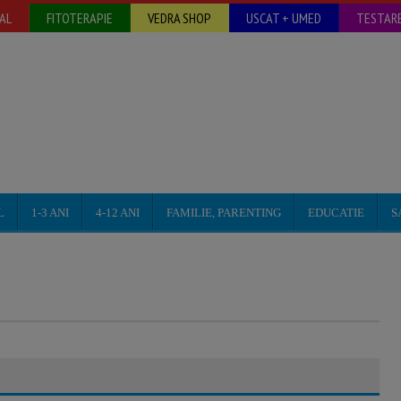
AL
FITOTERAPIE
VEDRA SHOP
USCAT + UMED
TESTARE
L
1-3 ANI
4-12 ANI
FAMILIE, PARENTING
EDUCATIE
S