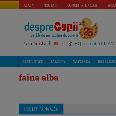
ACASA
NOUTATI
COMUNITATE / CLUB
SPECI
Urmărește:
|
|
|
|
|
Intreabă I-MAMI
FERTILITATE
SARCINA
NASTEREA
BEBELUSU
faina alba
NOUTATI FAINA ALBA