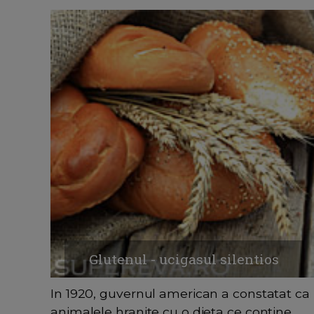
Glutenul - ucigasul silentios
In 1920, guvernul american a constatat ca
animalele hranite cu o dieta ce contine