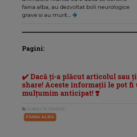
faina alba, au dezvoltat boli neurologice
grave si au murit....
Pagini:
✔️ Dacă ți-a plăcut articolul sau ț
share! Aceste informații le pot fi u
mulțumim anticipat! ❣️
SUBIECTE TRATATE:
FAINA ALBA