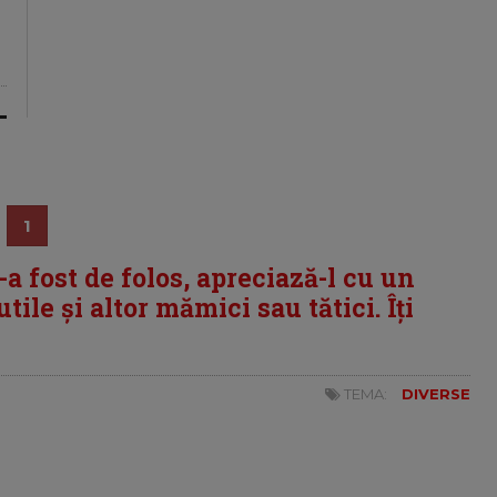
1
i-a fost de folos, apreciază-l cu un
tile și altor mămici sau tătici. Îți
TEMA:
DIVERSE