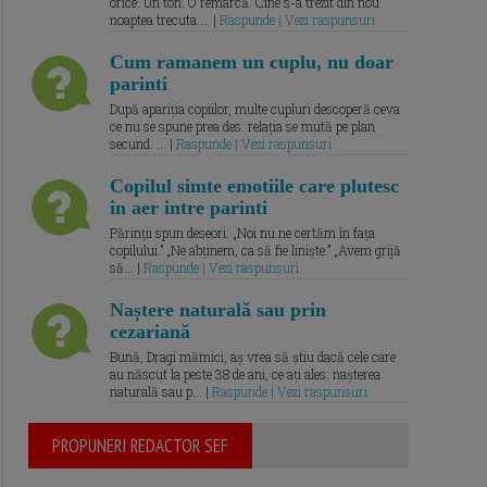
orice. Un ton. O remarcă. Cine s-a trezit din nou
noaptea trecuta.... |
Raspunde | Vezi raspunsuri
Cum ramanem un cuplu, nu doar
parinti
După apariția copiilor, multe cupluri descoperă ceva
ce nu se spune prea des: relația se mută pe plan
secund. ... |
Raspunde | Vezi raspunsuri
Copilul simte emotiile care plutesc
in aer intre parinti
Părinții spun deseori: „Noi nu ne certăm în fața
copilului.” „Ne abținem, ca să fie liniște.” „Avem grijă
să... |
Raspunde | Vezi raspunsuri
Naștere naturală sau prin
cezariană
Bună, Dragi mămici, aș vrea să știu dacă cele care
au născut la peste 38 de ani, ce ați ales: nașterea
naturală sau p... |
Raspunde | Vezi raspunsuri
PROPUNERI REDACTOR SEF