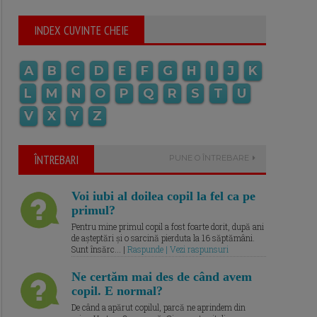
INDEX CUVINTE CHEIE
A
B
C
D
E
F
G
H
I
J
K
L
M
N
O
P
Q
R
S
T
U
V
X
Y
Z
ÎNTREBARI
PUNE O ÎNTREBARE
Voi iubi al doilea copil la fel ca pe
primul?
Pentru mine primul copil a fost foarte dorit, după ani
de așteptări și o sarcină pierduta la 16 săptămâni.
Sunt însărc... |
Raspunde | Vezi raspunsuri
Ne certăm mai des de când avem
copil. E normal?
De când a apărut copilul, parcă ne aprindem din