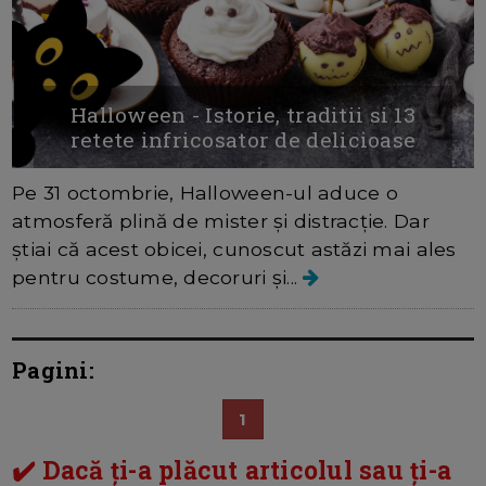
Halloween - Istorie, traditii si 13
retete infricosator de delicioase
Pe 31 octombrie, Halloween-ul aduce o
atmosferă plină de mister și distracție. Dar
știai că acest obicei, cunoscut astăzi mai ales
pentru costume, decoruri și...
Pagini:
1
✔️ Dacă ți-a plăcut articolul sau ți-a