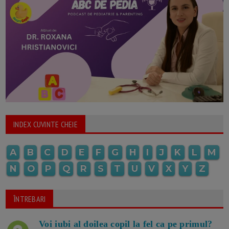
INDEX CUVINTE CHEIE
A
B
C
D
E
F
G
H
I
J
K
L
M
N
O
P
Q
R
S
T
U
V
X
Y
Z
ÎNTREBARI
Voi iubi al doilea copil la fel ca pe primul?