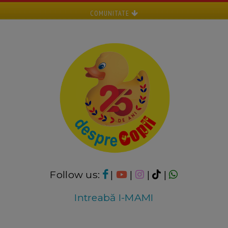
COMUNITATE
Follow us:
|
|
|
|
Intreabă I-MAMI