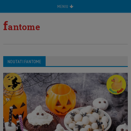
MENIU
f
antome
NOUTATI FANTOME