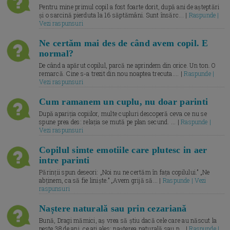
Pentru mine primul copil a fost foarte dorit, după ani de așteptări
și o sarcină pierduta la 16 săptămâni. Sunt însărc... |
Raspunde |
Vezi raspunsuri
Ne certăm mai des de când avem copil. E
normal?
De când a apărut copilul, parcă ne aprindem din orice. Un ton. O
remarcă. Cine s-a trezit din nou noaptea trecuta.... |
Raspunde |
Vezi raspunsuri
Cum ramanem un cuplu, nu doar parinti
După apariția copiilor, multe cupluri descoperă ceva ce nu se
spune prea des: relația se mută pe plan secund. ... |
Raspunde |
Vezi raspunsuri
Copilul simte emotiile care plutesc in aer
intre parinti
Părinții spun deseori: „Noi nu ne certăm în fața copilului.” „Ne
abținem, ca să fie liniște.” „Avem grijă să... |
Raspunde | Vezi
raspunsuri
Naștere naturală sau prin cezariană
Bună, Dragi mămici, aș vrea să știu dacă cele care au născut la
peste 38 de ani, ce ați ales: nașterea naturală sau p... |
Raspunde |