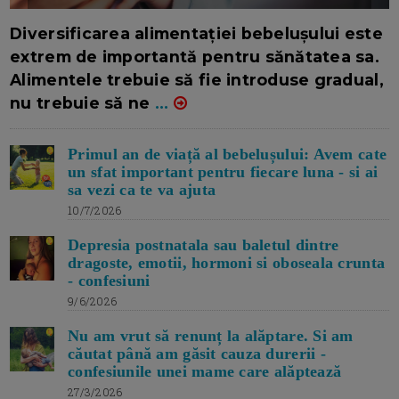
16/7/2026
AUTOR: EDITOR DC.
Diversificarea alimentației bebelușului este
extrem de importantă pentru sănătatea sa.
Alimentele trebuie să fie introduse gradual,
nu trebuie să ne
...
Primul an de viață al bebelușului: Avem cate
un sfat important pentru fiecare luna - si ai
sa vezi ca te va ajuta
10/7/2026
Depresia postnatala sau baletul dintre
dragoste, emotii, hormoni si oboseala crunta
- confesiuni
9/6/2026
Nu am vrut să renunț la alăptare. Si am
căutat până am găsit cauza durerii -
confesiunile unei mame care alăptează
27/3/2026