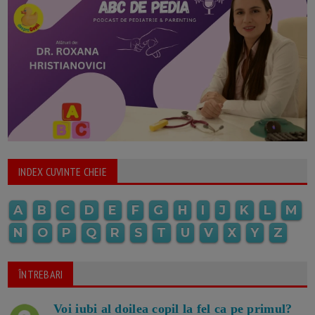
INDEX CUVINTE CHEIE
A
B
C
D
E
F
G
H
I
J
K
L
M
N
O
P
Q
R
S
T
U
V
X
Y
Z
ÎNTREBARI
Voi iubi al doilea copil la fel ca pe primul?