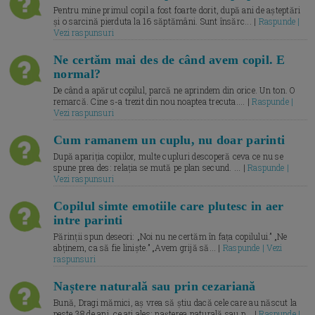
Pentru mine primul copil a fost foarte dorit, după ani de așteptări
și o sarcină pierduta la 16 săptămâni. Sunt însărc... |
Raspunde |
Vezi raspunsuri
Ne certăm mai des de când avem copil. E
normal?
De când a apărut copilul, parcă ne aprindem din orice. Un ton. O
remarcă. Cine s-a trezit din nou noaptea trecuta.... |
Raspunde |
Vezi raspunsuri
Cum ramanem un cuplu, nu doar parinti
După apariția copiilor, multe cupluri descoperă ceva ce nu se
spune prea des: relația se mută pe plan secund. ... |
Raspunde |
Vezi raspunsuri
Copilul simte emotiile care plutesc in aer
intre parinti
Părinții spun deseori: „Noi nu ne certăm în fața copilului.” „Ne
abținem, ca să fie liniște.” „Avem grijă să... |
Raspunde | Vezi
raspunsuri
Naștere naturală sau prin cezariană
Bună, Dragi mămici, aș vrea să știu dacă cele care au născut la
peste 38 de ani, ce ați ales: nașterea naturală sau p... |
Raspunde |