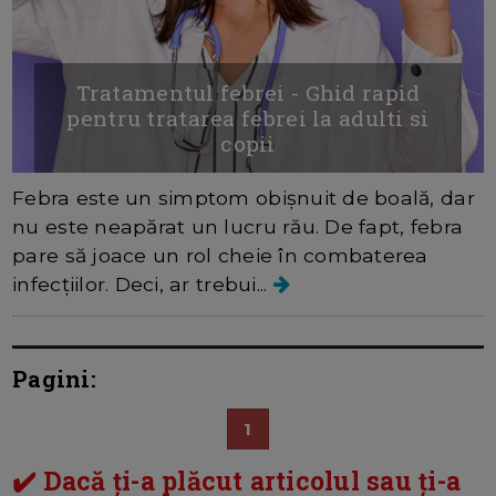
Tratamentul febrei - Ghid rapid
pentru tratarea febrei la adulti si
copii
Febra este un simptom obișnuit de boală, dar
nu este neapărat un lucru rău. De fapt, febra
pare să joace un rol cheie în combaterea
infecțiilor. Deci, ar trebui...
Pagini:
1
✔️ Dacă ți-a plăcut articolul sau ți-a