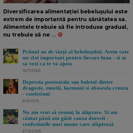
16/7/2026
AUTOR: EDITOR DC.
Diversificarea alimentației bebelușului este
extrem de importantă pentru sănătatea sa.
Alimentele trebuie să fie introduse gradual,
nu trebuie să ne
...
Primul an de viață al bebelușului: Avem cate
un sfat important pentru fiecare luna - si ai
sa vezi ca te va ajuta
10/7/2026
Depresia postnatala sau baletul dintre
dragoste, emotii, hormoni si oboseala crunta
- confesiuni
9/6/2026
Nu am vrut să renunț la alăptare. Si am
căutat până am găsit cauza durerii -
confesiunile unei mame care alăptează
27/3/2026