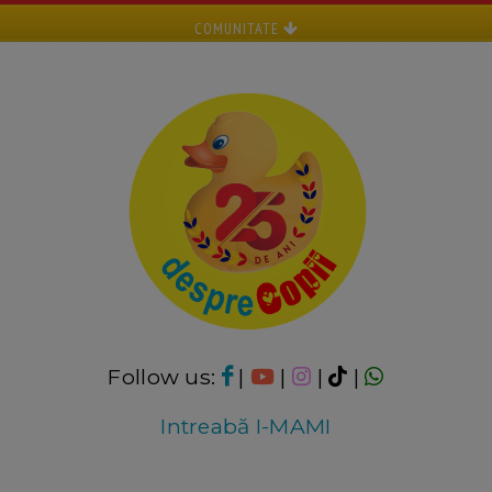
COMUNITATE
Follow us:
|
|
|
|
Intreabă I-MAMI