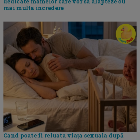
dedicate mamelor care vor sa alapteze cu
mai multa incredere
Cand poate fi reluata viața sexuala după