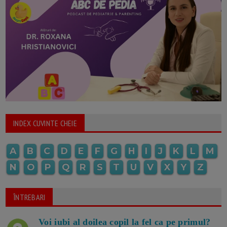
INDEX CUVINTE CHEIE
A
B
C
D
E
F
G
H
I
J
K
L
M
N
O
P
Q
R
S
T
U
V
X
Y
Z
ÎNTREBARI
Voi iubi al doilea copil la fel ca pe primul?