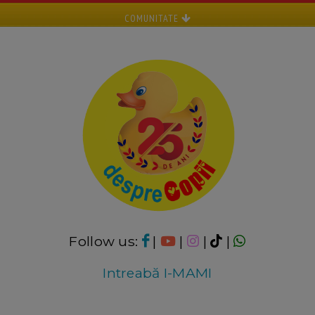
COMUNITATE
Follow us:
|
|
|
|
Intreabă I-MAMI