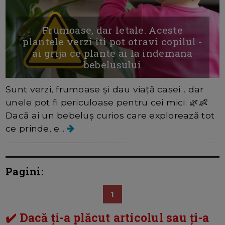
Frumoase, dar letale. Aceste
plantele verzi iti pot otravi copilul -
ai grija ce plante ai la indemana
bebelusului
Sunt verzi, frumoase și dau viață casei... dar
unele pot fi periculoase pentru cei mici. 🌿👶
Dacă ai un bebeluș curios care explorează tot
ce prinde, e...
Pagini:
1
✔️ Dacă ți-a plăcut articolul sau ți-a