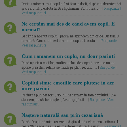
Pentru mine primul copil a fost foarte dorit, după ani de așteptări
și o sarcină pierduta la 16 săptămâni. Sunt însărc... |
Raspunde |
Vezi raspunsuri
Ne certăm mai des de când avem copil. E
normal?
De când a apărut copilul, parcă ne aprindem din orice. Un ton. O
remarcă. Cine s-a trezit din nou noaptea trecuta.... |
Raspunde |
Vezi raspunsuri
Cum ramanem un cuplu, nu doar parinti
După apariția copiilor, multe cupluri descoperă ceva ce nu se
spune prea des: relația se mută pe plan secund. ... |
Raspunde |
Vezi raspunsuri
Copilul simte emotiile care plutesc in aer
intre parinti
Părinții spun deseori: „Noi nu ne certăm în fața copilului.” „Ne
abținem, ca să fie liniște.” „Avem grijă să... |
Raspunde | Vezi
raspunsuri
Naștere naturală sau prin cezariană
Bună, Dragi mămici, aș vrea să știu dacă cele care au născut la
peste 38 de ani, ce ați ales: nașterea naturală sau p... |
Raspunde |