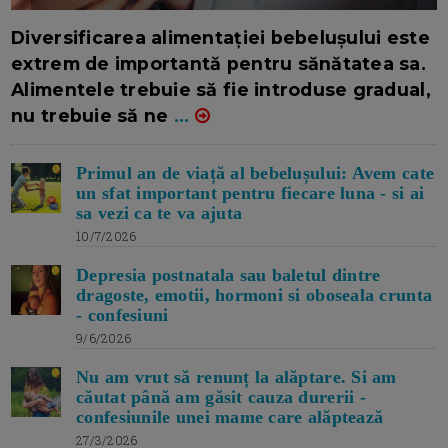
16/7/2026
AUTOR: EDITOR DC.
Diversificarea alimentației bebelușului este
extrem de importantă pentru sănătatea sa.
Alimentele trebuie să fie introduse gradual,
nu trebuie să ne
...
Primul an de viață al bebelușului: Avem cate
un sfat important pentru fiecare luna - si ai
sa vezi ca te va ajuta
10/7/2026
Depresia postnatala sau baletul dintre
dragoste, emotii, hormoni si oboseala crunta
- confesiuni
9/6/2026
Nu am vrut să renunț la alăptare. Si am
căutat până am găsit cauza durerii -
confesiunile unei mame care alăptează
27/3/2026