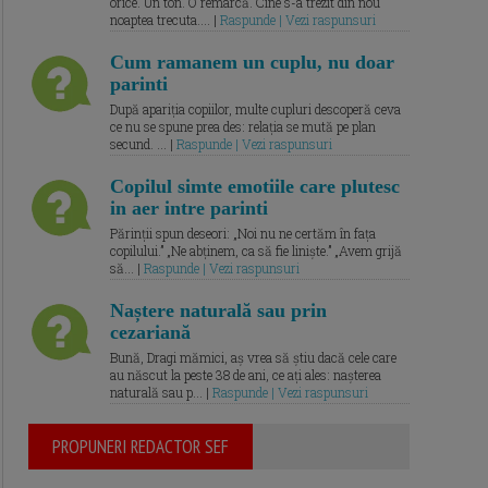
orice. Un ton. O remarcă. Cine s-a trezit din nou
noaptea trecuta.... |
Raspunde | Vezi raspunsuri
Cum ramanem un cuplu, nu doar
parinti
După apariția copiilor, multe cupluri descoperă ceva
ce nu se spune prea des: relația se mută pe plan
secund. ... |
Raspunde | Vezi raspunsuri
Copilul simte emotiile care plutesc
in aer intre parinti
Părinții spun deseori: „Noi nu ne certăm în fața
copilului.” „Ne abținem, ca să fie liniște.” „Avem grijă
să... |
Raspunde | Vezi raspunsuri
Naștere naturală sau prin
cezariană
Bună, Dragi mămici, aș vrea să știu dacă cele care
au născut la peste 38 de ani, ce ați ales: nașterea
naturală sau p... |
Raspunde | Vezi raspunsuri
PROPUNERI REDACTOR SEF