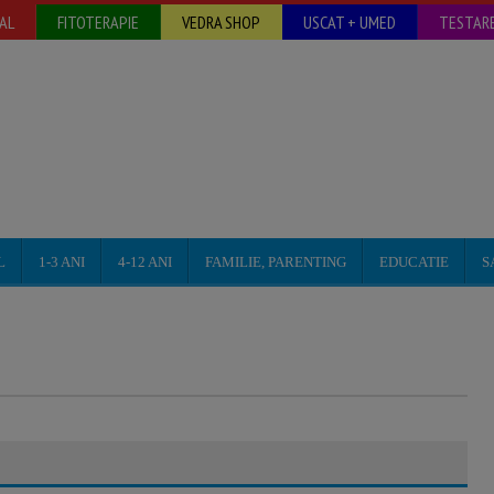
AL
FITOTERAPIE
VEDRA SHOP
USCAT + UMED
TESTARE
L
1-3 ANI
4-12 ANI
FAMILIE, PARENTING
EDUCATIE
S