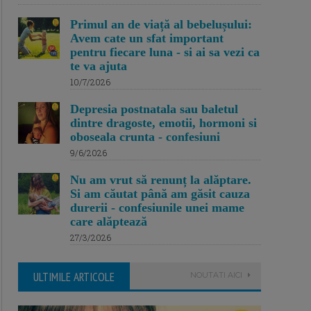
Primul an de viață al bebelușului:
Avem cate un sfat important
pentru fiecare luna - si ai sa vezi ca
te va ajuta
10/7/2026
Depresia postnatala sau baletul
dintre dragoste, emotii, hormoni si
oboseala crunta - confesiuni
9/6/2026
Nu am vrut să renunț la alăptare.
Si am căutat până am găsit cauza
durerii - confesiunile unei mame
care alăptează
27/3/2026
ULTIMILE ARTICOLE
NOUTATI AICI