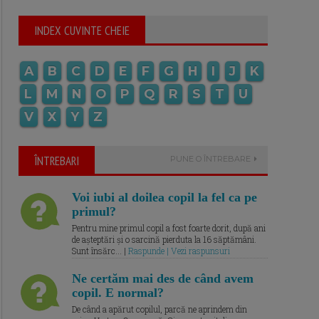
INDEX CUVINTE CHEIE
A
B
C
D
E
F
G
H
I
J
K
L
M
N
O
P
Q
R
S
T
U
V
X
Y
Z
ÎNTREBARI
PUNE O ÎNTREBARE
Voi iubi al doilea copil la fel ca pe
primul?
Pentru mine primul copil a fost foarte dorit, după ani
de așteptări și o sarcină pierduta la 16 săptămâni.
Sunt însărc... |
Raspunde | Vezi raspunsuri
Ne certăm mai des de când avem
copil. E normal?
De când a apărut copilul, parcă ne aprindem din