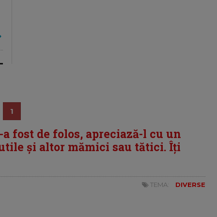
1
i-a fost de folos, apreciază-l cu un
tile și altor mămici sau tătici. Îți
TEMA:
DIVERSE