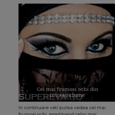
Cei mai frumosi ochi din
intreaga lume
In continuare veti putea vedea cei mai
frumosi ochi, apartinand celor mai