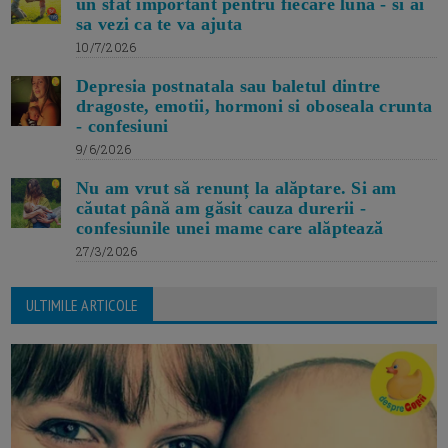
un sfat important pentru fiecare luna - si ai
sa vezi ca te va ajuta
10/7/2026
Depresia postnatala sau baletul dintre
dragoste, emotii, hormoni si oboseala crunta
- confesiuni
9/6/2026
Nu am vrut să renunț la alăptare. Si am
căutat până am găsit cauza durerii -
confesiunile unei mame care alăptează
27/3/2026
ULTIMILE ARTICOLE