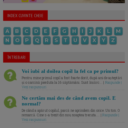
INDEX CUVINTE CHEIE
A
B
C
D
E
F
G
H
I
J
K
L
M
N
O
P
Q
R
S
T
U
V
X
Y
Z
ÎNTREBARI
Voi iubi al doilea copil la fel ca pe primul?
Pentru mine primul copil a fost foarte dorit, după ani de așteptări
și o sarcină pierduta la 16 săptămâni. Sunt însărc... |
Raspunde |
Vezi raspunsuri
Ne certăm mai des de când avem copil. E
normal?
De când a apărut copilul, parcă ne aprindem din orice. Un ton. O
remarcă. Cine s-a trezit din nou noaptea trecuta.... |
Raspunde |
Vezi raspunsuri