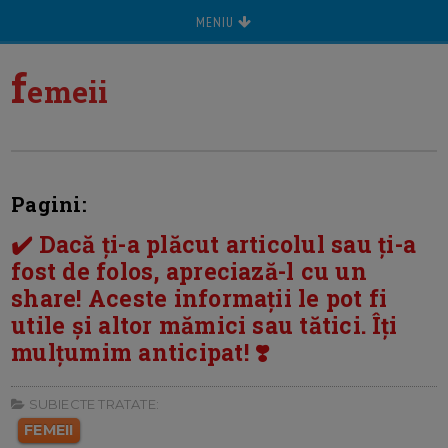
MENIU
f
emeii
Pagini:
✔️ Dacă ți-a plăcut articolul sau ți-a
fost de folos, apreciază-l cu un
share! Aceste informații le pot fi
utile și altor mămici sau tătici. Îți
mulțumim anticipat! ❣️
SUBIECTE TRATATE:
FEMEII