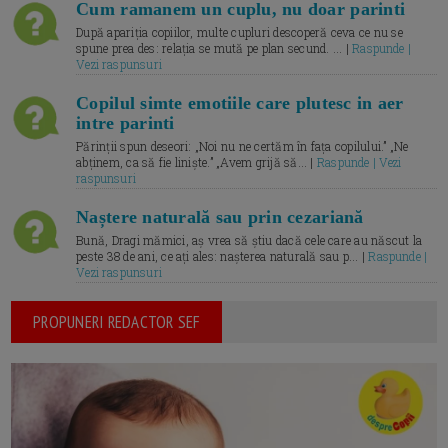
Cum ramanem un cuplu, nu doar parinti
După apariția copiilor, multe cupluri descoperă ceva ce nu se
spune prea des: relația se mută pe plan secund. ... |
Raspunde |
Vezi raspunsuri
Copilul simte emotiile care plutesc in aer
intre parinti
Părinții spun deseori: „Noi nu ne certăm în fața copilului.” „Ne
abținem, ca să fie liniște.” „Avem grijă să... |
Raspunde | Vezi
raspunsuri
Naștere naturală sau prin cezariană
Bună, Dragi mămici, aș vrea să știu dacă cele care au născut la
peste 38 de ani, ce ați ales: nașterea naturală sau p... |
Raspunde |
Vezi raspunsuri
PROPUNERI REDACTOR SEF