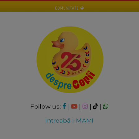
COMUNITATE
Follow us:
|
|
|
|
Intreabă I-MAMI