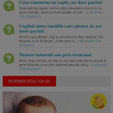
Cum ramanem un cuplu, nu doar parinti
După apariția copiilor, multe cupluri descoperă ceva ce nu se
spune prea des: relația se mută pe plan secund. ... |
Raspunde |
Vezi raspunsuri
Copilul simte emotiile care plutesc in aer
intre parinti
Părinții spun deseori: „Noi nu ne certăm în fața copilului.” „Ne
abținem, ca să fie liniște.” „Avem grijă să... |
Raspunde | Vezi
raspunsuri
Naștere naturală sau prin cezariană
Bună, Dragi mămici, aș vrea să știu dacă cele care au născut la
peste 38 de ani, ce ați ales: nașterea naturală sau p... |
Raspunde |
Vezi raspunsuri
PROPUNERI REDACTOR SEF