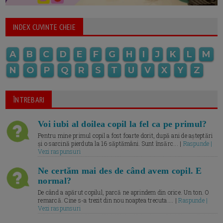
INDEX CUVINTE CHEIE
A
B
C
D
E
F
G
H
I
J
K
L
M
N
O
P
Q
R
S
T
U
V
X
Y
Z
ÎNTREBARI
Voi iubi al doilea copil la fel ca pe primul?
Pentru mine primul copil a fost foarte dorit, după ani de așteptări
și o sarcină pierduta la 16 săptămâni. Sunt însărc... |
Raspunde |
Vezi raspunsuri
Ne certăm mai des de când avem copil. E
normal?
De când a apărut copilul, parcă ne aprindem din orice. Un ton. O
remarcă. Cine s-a trezit din nou noaptea trecuta.... |
Raspunde |
Vezi raspunsuri