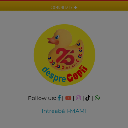
COMUNITATE
Follow us:
|
|
|
|
Intreabă I-MAMI