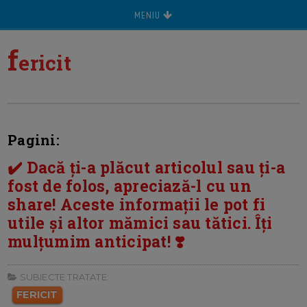
MENIU
f
ericit
Pagini:
✔️ Dacă ți-a plăcut articolul sau ți-a
fost de folos, apreciază-l cu un
share! Aceste informații le pot fi
utile și altor mămici sau tătici. Îți
mulțumim anticipat! ❣️
SUBIECTE TRATATE:
FERICIT