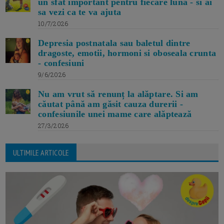
un sfat important pentru fiecare luna - si ai
sa vezi ca te va ajuta
10/7/2026
Depresia postnatala sau baletul dintre
dragoste, emotii, hormoni si oboseala crunta
- confesiuni
9/6/2026
Nu am vrut să renunț la alăptare. Si am
căutat până am găsit cauza durerii -
confesiunile unei mame care alăptează
27/3/2026
ULTIMILE ARTICOLE