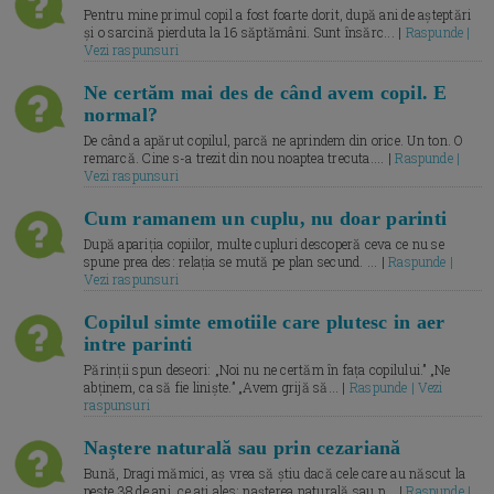
Pentru mine primul copil a fost foarte dorit, după ani de așteptări
și o sarcină pierduta la 16 săptămâni. Sunt însărc... |
Raspunde |
Vezi raspunsuri
Ne certăm mai des de când avem copil. E
normal?
De când a apărut copilul, parcă ne aprindem din orice. Un ton. O
remarcă. Cine s-a trezit din nou noaptea trecuta.... |
Raspunde |
Vezi raspunsuri
Cum ramanem un cuplu, nu doar parinti
După apariția copiilor, multe cupluri descoperă ceva ce nu se
spune prea des: relația se mută pe plan secund. ... |
Raspunde |
Vezi raspunsuri
Copilul simte emotiile care plutesc in aer
intre parinti
Părinții spun deseori: „Noi nu ne certăm în fața copilului.” „Ne
abținem, ca să fie liniște.” „Avem grijă să... |
Raspunde | Vezi
raspunsuri
Naștere naturală sau prin cezariană
Bună, Dragi mămici, aș vrea să știu dacă cele care au născut la
peste 38 de ani, ce ați ales: nașterea naturală sau p... |
Raspunde |