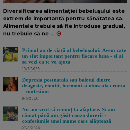
16/7/2026
AUTOR: EDITOR DC.
Diversificarea alimentației bebelușului este
extrem de importantă pentru sănătatea sa.
Alimentele trebuie să fie introduse gradual,
nu trebuie să ne
...
Primul an de viață al bebelușului: Avem cate
un sfat important pentru fiecare luna - si ai
sa vezi ca te va ajuta
10/7/2026
Depresia postnatala sau baletul dintre
dragoste, emotii, hormoni si oboseala crunta
- confesiuni
9/6/2026
Nu am vrut să renunț la alăptare. Si am
căutat până am găsit cauza durerii -
confesiunile unei mame care alăptează
27/3/2026