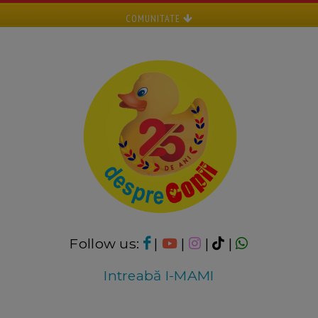
COMUNITATE
Follow us:
|
|
|
|
Intreabă I-MAMI