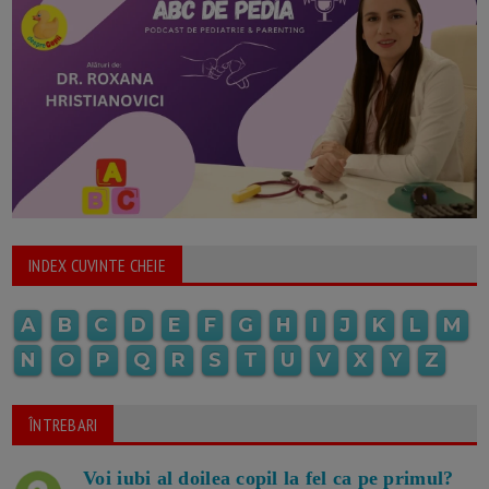
INDEX CUVINTE CHEIE
A
B
C
D
E
F
G
H
I
J
K
L
M
N
O
P
Q
R
S
T
U
V
X
Y
Z
ÎNTREBARI
Voi iubi al doilea copil la fel ca pe primul?