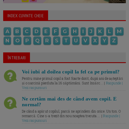
INDEX CUVINTE CHEIE
A
B
C
D
E
F
G
H
I
J
K
L
M
N
O
P
Q
R
S
T
U
V
X
Y
Z
ÎNTREBARI
Voi iubi al doilea copil la fel ca pe primul?
Pentru mine primul copil a fost foarte dorit, după ani de așteptări
și o sarcină pierduta la 16 săptămâni. Sunt însărc... |
Raspunde |
Vezi raspunsuri
Ne certăm mai des de când avem copil. E
normal?
De când a apărut copilul, parcă ne aprindem din orice. Un ton. O
remarcă. Cine s-a trezit din nou noaptea trecuta.... |
Raspunde |
Vezi raspunsuri