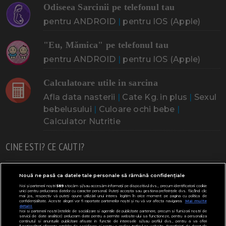
Odiseea Sarcinii pe telefonul tau
pentru ANDROID
|
pentru IOS (Apple)
"Eu, Mămica" pe telefonul tau
pentru ANDROID
|
pentru IOS (Apple)
Calculatoare utile in sarcina
Afla data nasterii
|
Cate Kg. in plus
|
Sexul
bebelusului
|
Culoare ochi bebe
|
Calculator Nutritie
CINE ESTI? CE CAUTI?
Doresc un copil
Adoptia
Probleme cu sarcina
Nouă ne pasă ca datele tale personale să rămână confidențiale
Noi și partenerii noștri
589
stocăm și/sau accesăm informații pe dispozitivul dvs., precum identificatorii cookie
Urmeaza sa nasc
Probleme alaptare
Bebe plange
unici pentru prelucrarea datelor cu caracter personal. Puteți accepta sau gestiona preferințele dvs. făcând clic
mai jos, respectiv vă puteți opune utilizării unui interes legitim în orice moment pe pagina cu politica de
confidențialitate. Aceste alegeri vor fi raportate partenerilor noștri și nu vă vor afecta navigarea.
Mai multe
Bebe febra
Caut bona
Cresa, Gradinta
detalii
Noi si partenerii nostri (retelele de socializare si agentiile de publicitate partenere, precum si furnizorii nostri de
servicii de date analitice) prelucram date pentru a permite website-ului sa functioneze, pentru a personaliza
Mergem la scoala
Copil bolnav
Copii cu nevoi speciale
continutul si anunturile publicitare afisate in functie de interesele si/sau profilul dvs., pentru a va oferi