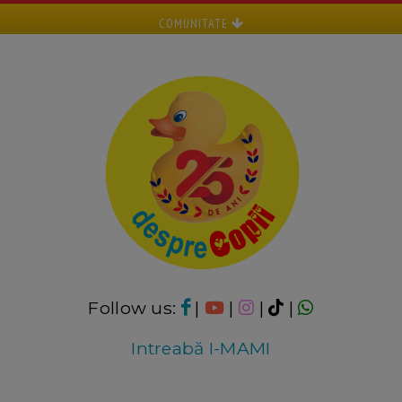
COMUNITATE
Follow us:
|
|
|
|
Intreabă I-MAMI