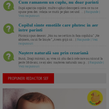
Cum ramanem un cuplu, nu doar parinti
După apariția copiilor, multe cupluri descoperă ceva ce nu se
spune prea des: relația se mută pe plan secund. ... |
Raspunde |
Vezi raspunsuri
Copilul simte emotiile care plutesc in aer
intre parinti
Părinții spun deseori: „Noi nu ne certăm în fața copilului.” „Ne
abținem, ca să fie liniște.” „Avem grijă să... |
Raspunde | Vezi
raspunsuri
Naștere naturală sau prin cezariană
Bună, Dragi mămici, aș vrea să știu dacă cele care au născut la
peste 38 de ani, ce ați ales: nașterea naturală sau p... |
Raspunde |
Vezi raspunsuri
PROPUNERI REDACTOR SEF