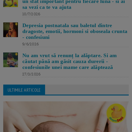
un sfat important pentru fiecare luna - si ai
sa vezi ca te va ajuta
10/7/2026
Depresia postnatala sau baletul dintre
dragoste, emotii, hormoni si oboseala crunta
- confesiuni
9/6/2026
Nu am vrut să renunț la alăptare. Si am
căutat până am găsit cauza durerii -
confesiunile unei mame care alăptează
27/3/2026
ULTIMILE ARTICOLE