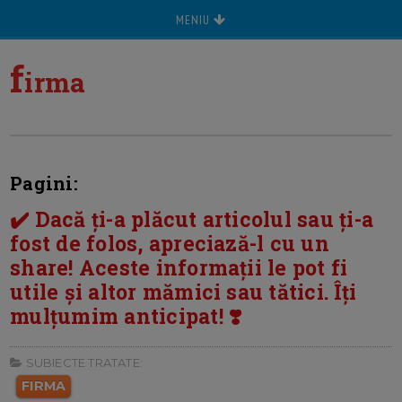
MENIU
f
irma
Pagini:
✔️ Dacă ți-a plăcut articolul sau ți-a
fost de folos, apreciază-l cu un
share! Aceste informații le pot fi
utile și altor mămici sau tătici. Îți
mulțumim anticipat! ❣️
SUBIECTE TRATATE:
FIRMA