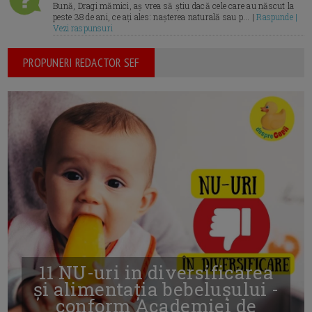
Bună, Dragi mămici, aș vrea să știu dacă cele care au născut la
peste 38 de ani, ce ați ales: nașterea naturală sau p... |
Raspunde |
Vezi raspunsuri
PROPUNERI REDACTOR SEF
11 NU-uri in diversificarea
și alimentația bebelușului -
conform Academiei de