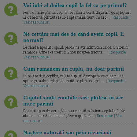
Voi iubi al doilea copil la fel ca pe primul?
Pentru mine primul copil a fost foarte dorit, după ani de așteptări
și o sarcină pierduta la 16 săptămâni. Sunt însărc... |
Raspunde |
Vezi raspunsuri
Ne certăm mai des de când avem copil. E
normal?
De când a apărut copilul, parcă ne aprindem din orice. Un ton. O
remarcă. Cine s-a trezit din nou noaptea trecuta.... |
Raspunde |
Vezi raspunsuri
Cum ramanem un cuplu, nu doar parinti
După apariția copiilor, multe cupluri descoperă ceva ce nu se
spune prea des: relația se mută pe plan secund. ... |
Raspunde |
Vezi raspunsuri
Copilul simte emotiile care plutesc in aer
intre parinti
Părinții spun deseori: „Noi nu ne certăm în fața copilului.” „Ne
abținem, ca să fie liniște.” „Avem grijă să... |
Raspunde | Vezi
raspunsuri
Naștere naturală sau prin cezariană