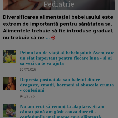
Pediatrie
16/7/2026
AUTOR: EDITOR DC.
Diversificarea alimentației bebelușului este
extrem de importantă pentru sănătatea sa.
Alimentele trebuie să fie introduse gradual,
nu trebuie să ne
...
Primul an de viață al bebelușului: Avem cate
un sfat important pentru fiecare luna - si ai
sa vezi ca te va ajuta
10/7/2026
Depresia postnatala sau baletul dintre
dragoste, emotii, hormoni si oboseala crunta
- confesiuni
9/6/2026
Nu am vrut să renunț la alăptare. Si am
căutat până am găsit cauza durerii -
confesiunile unei mame care alăptează