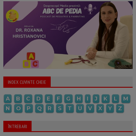
INDEX CUVINTE CHEIE
A
B
C
D
E
F
G
H
I
J
K
L
M
N
O
P
Q
R
S
T
U
V
X
Y
Z
ÎNTREBARI