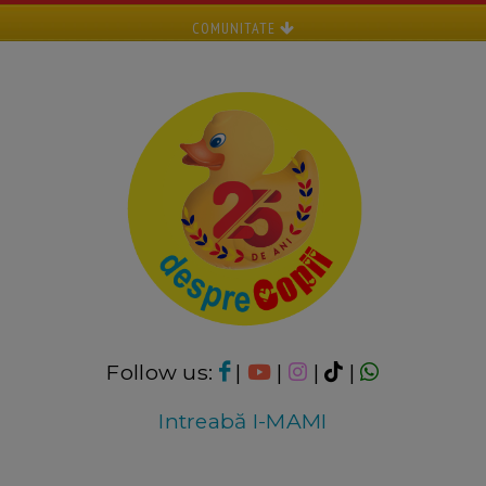
COMUNITATE
Follow us:
|
|
|
|
Intreabă I-MAMI