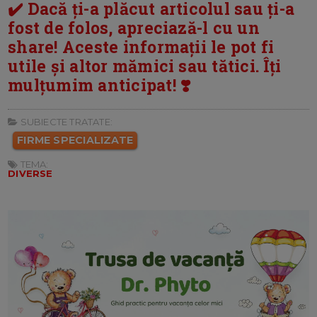
✔️ Dacă ți-a plăcut articolul sau ți-a
fost de folos, apreciază-l cu un
share! Aceste informații le pot fi
utile și altor mămici sau tătici. Îți
mulțumim anticipat! ❣️
SUBIECTE TRATATE:
FIRME SPECIALIZATE
TEMA:
DIVERSE