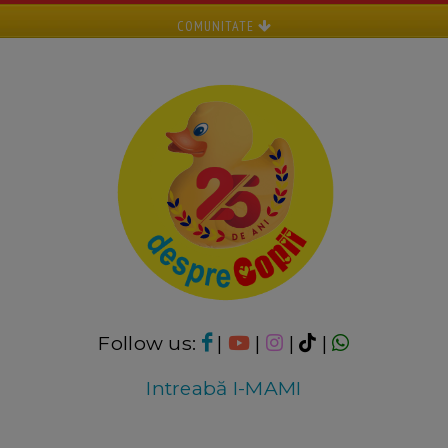
COMUNITATE
Follow us:
|
|
|
|
Intreabă I-MAMI