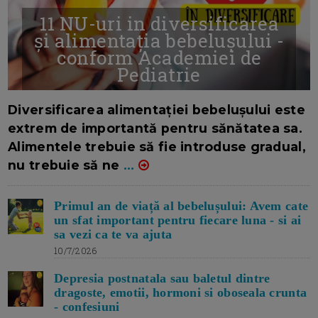
11 NU-uri in diversificarea
și alimentația bebelușului -
conform Academiei de
Pediatrie
16/7/2026
AUTOR: EDITOR DC.
Diversificarea alimentației bebelușului este
extrem de importantă pentru sănătatea sa.
Alimentele trebuie să fie introduse gradual,
nu trebuie să ne
...
Primul an de viață al bebelușului: Avem cate
un sfat important pentru fiecare luna - si ai
sa vezi ca te va ajuta
10/7/2026
Depresia postnatala sau baletul dintre
dragoste, emotii, hormoni si oboseala crunta
- confesiuni