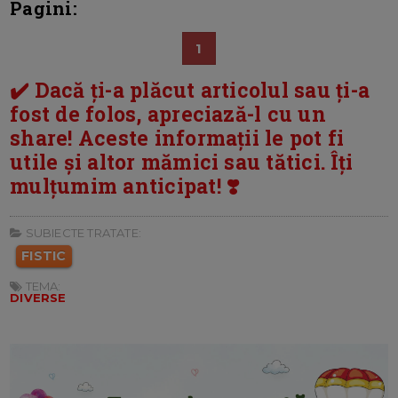
Pagini:
1
✔️ Dacă ți-a plăcut articolul sau ți-a
fost de folos, apreciază-l cu un
share! Aceste informații le pot fi
utile și altor mămici sau tătici. Îți
mulțumim anticipat! ❣️
SUBIECTE TRATATE:
FISTIC
TEMA:
DIVERSE