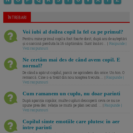
ÎNTREBARI
Voi iubi al doilea copil la fel ca pe primul?
Pentru mine primul copil a fost foarte dorit, după ani de așteptări
și o sarcină pierduta la 16 săptămâni. Sunt însărc... |
Raspunde |
Vezi raspunsuri
Ne certăm mai des de când avem copil. E
normal?
De când a apărut copilul, parcă ne aprindem din orice. Un ton. O
remarcă. Cine s-a trezit din nou noaptea trecuta.... |
Raspunde |
Vezi raspunsuri
Cum ramanem un cuplu, nu doar parinti
După apariția copiilor, multe cupluri descoperă ceva ce nu se
spune prea des: relația se mută pe plan secund. ... |
Raspunde |
Vezi raspunsuri
Copilul simte emotiile care plutesc in aer
intre parinti