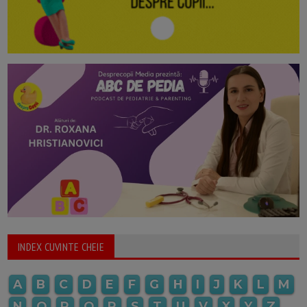
INDEX CUVINTE CHEIE
A
B
C
D
E
F
G
H
I
J
K
L
M
N
O
P
Q
R
S
T
U
V
X
Y
Z