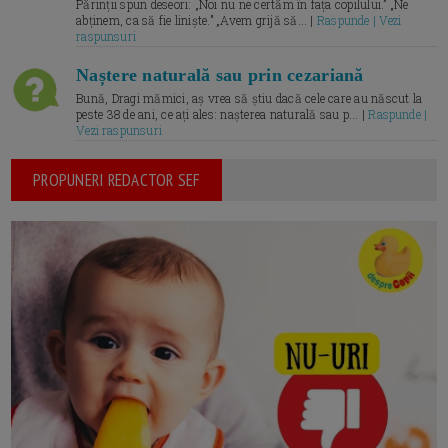
Părinții spun deseori: „Noi nu ne certăm în fața copilului.” „Ne
abținem, ca să fie liniște.” „Avem grijă să... |
Raspunde | Vezi
raspunsuri
Naștere naturală sau prin cezariană
Bună, Dragi mămici, aș vrea să știu dacă cele care au născut la
peste 38 de ani, ce ați ales: nașterea naturală sau p... |
Raspunde |
Vezi raspunsuri
PROPUNERI REDACTOR SEF