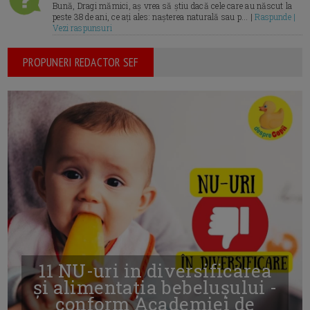
Bună, Dragi mămici, aș vrea să știu dacă cele care au născut la
peste 38 de ani, ce ați ales: nașterea naturală sau p... |
Raspunde |
Vezi raspunsuri
PROPUNERI REDACTOR SEF
11 NU-uri in diversificarea
și alimentația bebelușului -
conform Academiei de