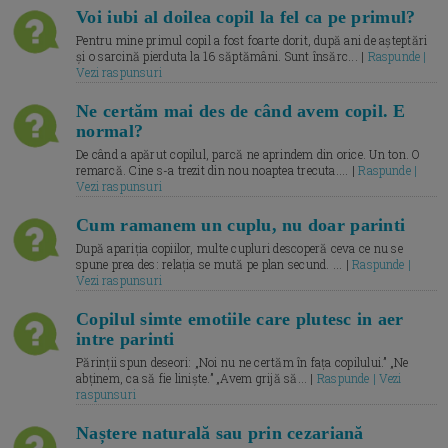
Voi iubi al doilea copil la fel ca pe primul?
Pentru mine primul copil a fost foarte dorit, după ani de așteptări
și o sarcină pierduta la 16 săptămâni. Sunt însărc... |
Raspunde |
Vezi raspunsuri
Ne certăm mai des de când avem copil. E
normal?
De când a apărut copilul, parcă ne aprindem din orice. Un ton. O
remarcă. Cine s-a trezit din nou noaptea trecuta.... |
Raspunde |
Vezi raspunsuri
Cum ramanem un cuplu, nu doar parinti
După apariția copiilor, multe cupluri descoperă ceva ce nu se
spune prea des: relația se mută pe plan secund. ... |
Raspunde |
Vezi raspunsuri
Copilul simte emotiile care plutesc in aer
intre parinti
Părinții spun deseori: „Noi nu ne certăm în fața copilului.” „Ne
abținem, ca să fie liniște.” „Avem grijă să... |
Raspunde | Vezi
raspunsuri
Naștere naturală sau prin cezariană