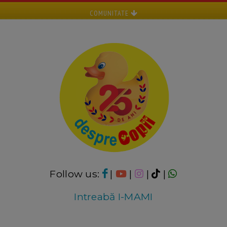
COMUNITATE
Follow us:
|
|
|
|
Intreabă I-MAMI