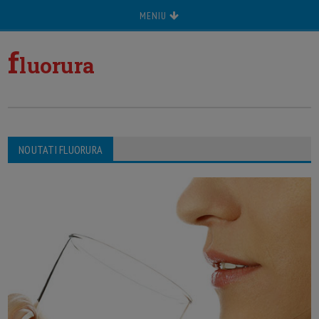
MENIU
f
luorura
NOUTATI FLUORURA