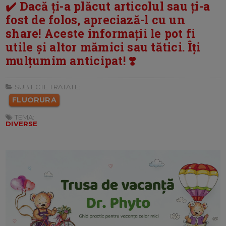
✔️ Dacă ți-a plăcut articolul sau ți-a
fost de folos, apreciază-l cu un
share! Aceste informații le pot fi
utile și altor mămici sau tătici. Îți
mulțumim anticipat! ❣️
SUBIECTE TRATATE:
FLUORURA
TEMA:
DIVERSE