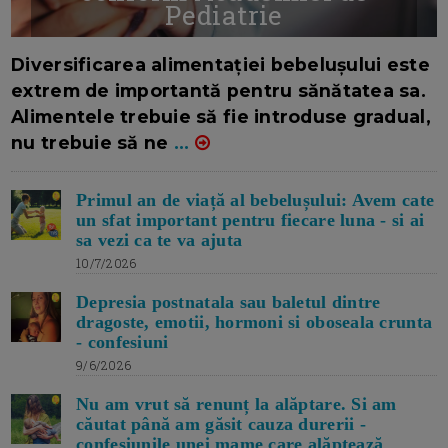
Pediatrie
16/7/2026
AUTOR: EDITOR DC.
Diversificarea alimentației bebelușului este
extrem de importantă pentru sănătatea sa.
Alimentele trebuie să fie introduse gradual,
nu trebuie să ne
...
Primul an de viață al bebelușului: Avem cate
un sfat important pentru fiecare luna - si ai
sa vezi ca te va ajuta
10/7/2026
Depresia postnatala sau baletul dintre
dragoste, emotii, hormoni si oboseala crunta
- confesiuni
9/6/2026
Nu am vrut să renunț la alăptare. Si am
căutat până am găsit cauza durerii -
confesiunile unei mame care alăptează