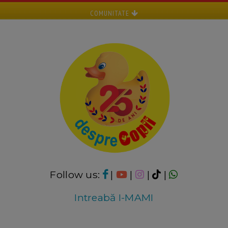
COMUNITATE
Follow us:
|
|
|
|
Intreabă I-MAMI