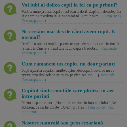
Voi iubi al doilea copil la fel ca pe primul?
Pentru mine primul copil a fost foarte dorit, după ani de așteptări
și o sarcină pierduta la 16 săptămâni. Sunt însărc... |
Raspunde |
Vezi raspunsuri
Ne certăm mai des de când avem copil. E
normal?
De când a apărut copilul, parcă ne aprindem din orice. Un ton. O
remarcă. Cine s-a trezit din nou noaptea trecuta.... |
Raspunde |
Vezi raspunsuri
Cum ramanem un cuplu, nu doar parinti
După apariția copiilor, multe cupluri descoperă ceva ce nu se
spune prea des: relația se mută pe plan secund. ... |
Raspunde |
Vezi raspunsuri
Copilul simte emotiile care plutesc in aer
intre parinti
Părinții spun deseori: „Noi nu ne certăm în fața copilului.” „Ne
abținem, ca să fie liniște.” „Avem grijă să... |
Raspunde | Vezi
raspunsuri
Naștere naturală sau prin cezariană