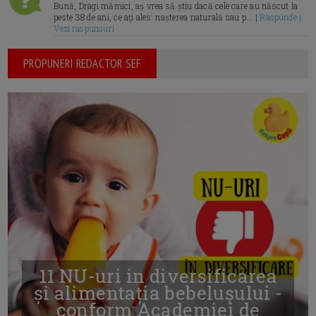
Bună, Dragi mămici, aș vrea să știu dacă cele care au născut la
peste 38 de ani, ce ați ales: nașterea naturală sau p... |
Raspunde |
Vezi raspunsuri
PROPUNERI REDACTOR SEF
11 NU-uri in diversificarea
și alimentația bebelușului -
conform Academiei de