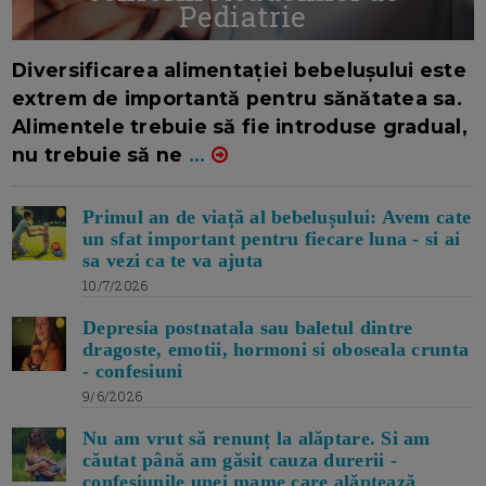
Pediatrie
16/7/2026
AUTOR: EDITOR DC.
Diversificarea alimentației bebelușului este
extrem de importantă pentru sănătatea sa.
Alimentele trebuie să fie introduse gradual,
nu trebuie să ne
...
Primul an de viață al bebelușului: Avem cate
un sfat important pentru fiecare luna - si ai
sa vezi ca te va ajuta
10/7/2026
Depresia postnatala sau baletul dintre
dragoste, emotii, hormoni si oboseala crunta
- confesiuni
9/6/2026
Nu am vrut să renunț la alăptare. Si am
căutat până am găsit cauza durerii -
confesiunile unei mame care alăptează