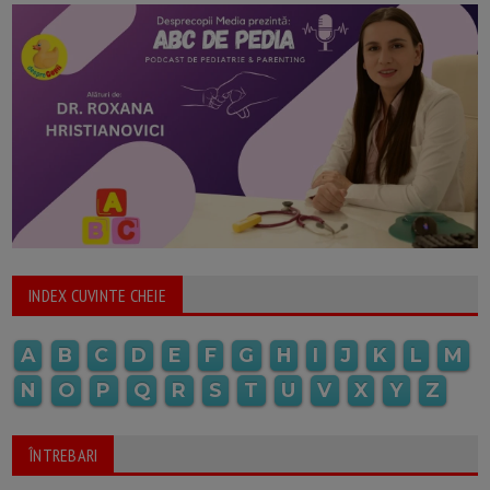
INDEX CUVINTE CHEIE
A
B
C
D
E
F
G
H
I
J
K
L
M
N
O
P
Q
R
S
T
U
V
X
Y
Z
ÎNTREBARI