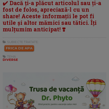
✔️ Dacă ți-a plăcut articolul sau ți-a
fost de folos, apreciază-l cu un
share! Aceste informații le pot fi
utile și altor mămici sau tătici. Îți
mulțumim anticipat! ❣️
SUBIECTE TRATATE:
FRICA DE APA
TEMA:
DIVERSE