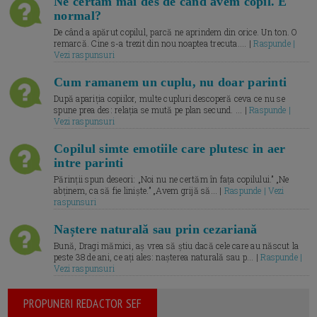
Ne certăm mai des de când avem copil. E
normal?
De când a apărut copilul, parcă ne aprindem din orice. Un ton. O
remarcă. Cine s-a trezit din nou noaptea trecuta.... |
Raspunde |
Vezi raspunsuri
Cum ramanem un cuplu, nu doar parinti
După apariția copiilor, multe cupluri descoperă ceva ce nu se
spune prea des: relația se mută pe plan secund. ... |
Raspunde |
Vezi raspunsuri
Copilul simte emotiile care plutesc in aer
intre parinti
Părinții spun deseori: „Noi nu ne certăm în fața copilului.” „Ne
abținem, ca să fie liniște.” „Avem grijă să... |
Raspunde | Vezi
raspunsuri
Naștere naturală sau prin cezariană
Bună, Dragi mămici, aș vrea să știu dacă cele care au născut la
peste 38 de ani, ce ați ales: nașterea naturală sau p... |
Raspunde |
Vezi raspunsuri
PROPUNERI REDACTOR SEF