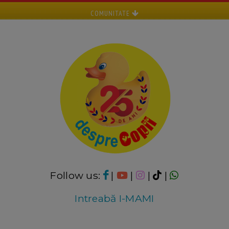
COMUNITATE
Follow us:
|
|
|
|
Intreabă I-MAMI