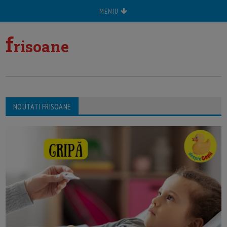
MENIU
f
risoane
NOUTATI FRISOANE