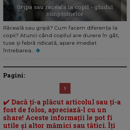
Gripa sau raceala la copil - ghidul
simptomelor
Răceală sau gripă? Cum facem diferența la
copii? Atunci când copilul are durere în gât,
tuse și febră ridicată, apare imediat
întrebarea...
Pagini:
1
✔️ Dacă ți-a plăcut articolul sau ți-a
fost de folos, apreciază-l cu un
share! Aceste informații le pot fi
utile și altor mămici sau tătici. Îți