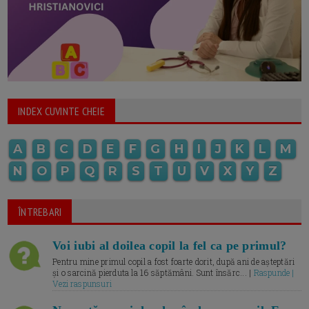
INDEX CUVINTE CHEIE
A
B
C
D
E
F
G
H
I
J
K
L
M
N
O
P
Q
R
S
T
U
V
X
Y
Z
ÎNTREBARI
Voi iubi al doilea copil la fel ca pe primul?
Pentru mine primul copil a fost foarte dorit, după ani de așteptări
și o sarcină pierduta la 16 săptămâni. Sunt însărc... |
Raspunde |
Vezi raspunsuri