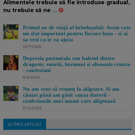
Alimentele trebuie să fie introduse gradual,
nu trebuie să ne
...
Primul an de viață al bebelușului: Avem cate
un sfat important pentru fiecare luna - si ai
sa vezi ca te va ajuta
10/7/2026
Depresia postnatala sau baletul dintre
dragoste, emotii, hormoni si oboseala crunta
- confesiuni
9/6/2026
Nu am vrut să renunț la alăptare. Si am
căutat până am găsit cauza durerii -
confesiunile unei mame care alăptează
27/3/2026
ULTIMILE ARTICOLE