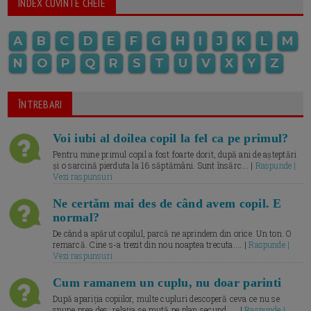
INDEX CUVINTE CHEIE
A
B
C
D
E
F
G
H
I
J
K
L
M
N
O
P
Q
R
S
T
U
V
X
Y
Z
ÎNTREBARI
Voi iubi al doilea copil la fel ca pe primul?
Pentru mine primul copil a fost foarte dorit, după ani de așteptări
și o sarcină pierduta la 16 săptămâni. Sunt însărc... |
Raspunde |
Vezi raspunsuri
Ne certăm mai des de când avem copil. E
normal?
De când a apărut copilul, parcă ne aprindem din orice. Un ton. O
remarcă. Cine s-a trezit din nou noaptea trecuta.... |
Raspunde |
Vezi raspunsuri
Cum ramanem un cuplu, nu doar parinti
După apariția copiilor, multe cupluri descoperă ceva ce nu se
spune prea des: relația se mută pe plan secund. ... |
Raspunde |