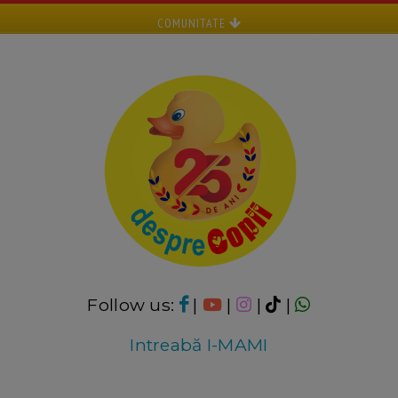
COMUNITATE
Follow us:
|
|
|
|
Intreabă I-MAMI