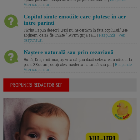
Vezi raspunsuri
Copilul simte emotiile care plutesc in aer
intre parinti
Părinții spun deseori: „Noi nu ne certăm în fața copilului.” „Ne
abținem, ca să fie liniște.” „Avem grijă să... |
Raspunde | Vezi
raspunsuri
Naștere naturală sau prin cezariană
Bună, Dragi mămici, aș vrea să știu dacă cele care au născut la
peste 38 de ani, ce ați ales: nașterea naturală sau p... |
Raspunde |
Vezi raspunsuri
PROPUNERI REDACTOR SEF