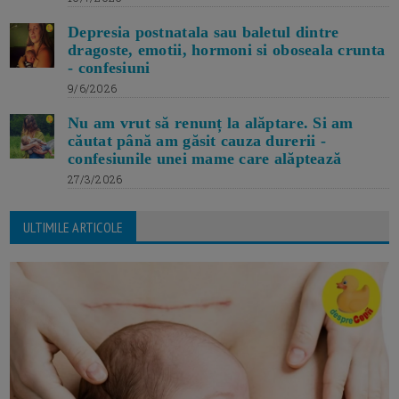
Depresia postnatala sau baletul dintre
dragoste, emotii, hormoni si oboseala crunta
- confesiuni
9/6/2026
Nu am vrut să renunț la alăptare. Si am
căutat până am găsit cauza durerii -
confesiunile unei mame care alăptează
27/3/2026
ULTIMILE ARTICOLE