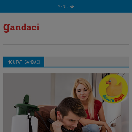
MENIU
g
andaci
NOUTATI GANDACI