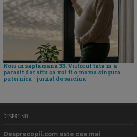
Nori in saptamana 33. Viitorul tata m-a
parasit dar stiu ca voi fi o mama singura
puternica - jurnal de sarcina
DESPRE NOI
Desprecopii.com este cea mai