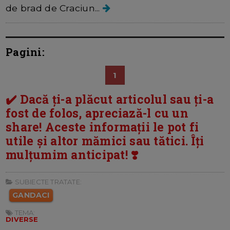
de brad de Craciun...
Pagini:
1
✔️ Dacă ți-a plăcut articolul sau ți-a
fost de folos, apreciază-l cu un
share! Aceste informații le pot fi
utile și altor mămici sau tătici. Îți
mulțumim anticipat! ❣️
SUBIECTE TRATATE:
GANDACI
TEMA:
DIVERSE