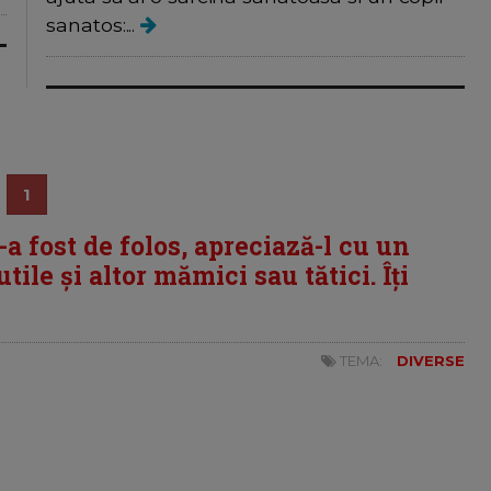
sanatos:...
1
i-a fost de folos, apreciază-l cu un
tile și altor mămici sau tătici. Îți
TEMA:
DIVERSE