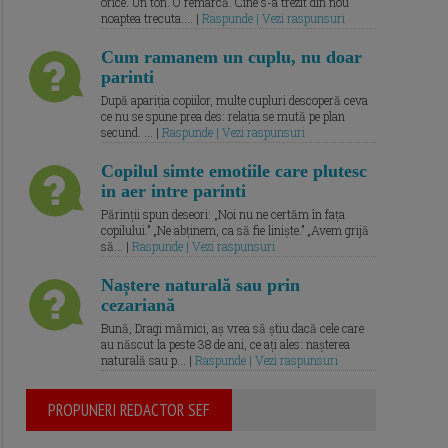
orice. Un ton. O remarcă. Cine s-a trezit din nou
noaptea trecuta.... |
Raspunde | Vezi raspunsuri
Cum ramanem un cuplu, nu doar
parinti
După apariția copiilor, multe cupluri descoperă ceva
ce nu se spune prea des: relația se mută pe plan
secund. ... |
Raspunde | Vezi raspunsuri
Copilul simte emotiile care plutesc
in aer intre parinti
Părinții spun deseori: „Noi nu ne certăm în fața
copilului.” „Ne abținem, ca să fie liniște.” „Avem grijă
să... |
Raspunde | Vezi raspunsuri
Naștere naturală sau prin
cezariană
Bună, Dragi mămici, aș vrea să știu dacă cele care
au născut la peste 38 de ani, ce ați ales: nașterea
naturală sau p... |
Raspunde | Vezi raspunsuri
PROPUNERI REDACTOR SEF