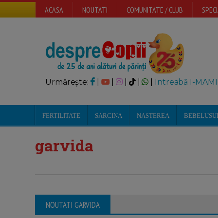
ACASA
NOUTATI
COMUNITATE / CLUB
SPECI
Urmărește:
|
|
|
|
|
Intreabă I-MAMI
FERTILITATE
SARCINA
NASTEREA
BEBELUSU
garvida
NOUTATI GARVIDA