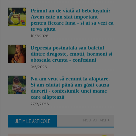
Primul an de viață al bebelușului:
Avem cate un sfat important
pentru fiecare luna - si ai sa vezi ca
te va ajuta
10/7/2026
Depresia postnatala sau baletul
dintre dragoste, emotii, hormoni si
oboseala crunta - confesiuni
9/6/2026
Nu am vrut să renunț la alăptare.
Si am căutat până am găsit cauza
durerii - confesiunile unei mame
care alăptează
27/3/2026
ULTIMILE ARTICOLE
NOUTATI AICI