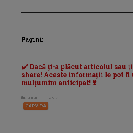
Pagini:
✔️ Dacă ți-a plăcut articolul sau ț
share! Aceste informații le pot fi u
mulțumim anticipat! ❣️
SUBIECTE TRATATE:
GARVIDA