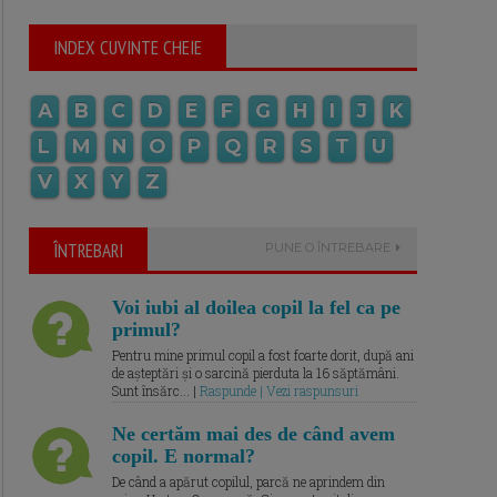
INDEX CUVINTE CHEIE
A
B
C
D
E
F
G
H
I
J
K
L
M
N
O
P
Q
R
S
T
U
V
X
Y
Z
ÎNTREBARI
PUNE O ÎNTREBARE
Voi iubi al doilea copil la fel ca pe
primul?
Pentru mine primul copil a fost foarte dorit, după ani
de așteptări și o sarcină pierduta la 16 săptămâni.
Sunt însărc... |
Raspunde | Vezi raspunsuri
Ne certăm mai des de când avem
copil. E normal?
De când a apărut copilul, parcă ne aprindem din