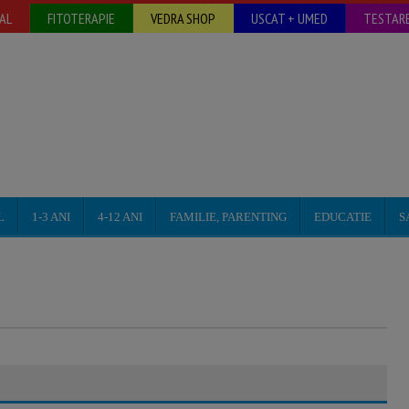
AL
FITOTERAPIE
VEDRA SHOP
USCAT + UMED
TESTARE
L
1-3 ANI
4-12 ANI
FAMILIE, PARENTING
EDUCATIE
S