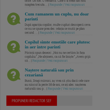
orice. Un ton. O remarcă. Cine s-a trezit din nou
noaptea trecuta.... |
Raspunde | Vezi raspunsuri
Cum ramanem un cuplu, nu doar
parinti
După apariția copiilor, multe cupluri descoperă ceva
ce nu se spune prea des: relația se mută pe plan
secund. ... |
Raspunde | Vezi raspunsuri
Copilul simte emotiile care plutesc
in aer intre parinti
Părinții spun deseori: „Noi nu ne certăm în fața
copilului.” „Ne abținem, ca să fie liniște.” „Avem grijă
să... |
Raspunde | Vezi raspunsuri
Naștere naturală sau prin
cezariană
Bună, Dragi mămici, aș vrea să știu dacă cele care
au născut la peste 38 de ani, ce ați ales: nașterea
naturală sau p... |
Raspunde | Vezi raspunsuri
PROPUNERI REDACTOR SEF