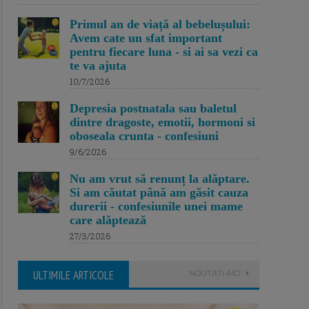
Primul an de viață al bebelușului:
Avem cate un sfat important
pentru fiecare luna - si ai sa vezi ca
te va ajuta
10/7/2026
Depresia postnatala sau baletul
dintre dragoste, emotii, hormoni si
oboseala crunta - confesiuni
9/6/2026
Nu am vrut să renunț la alăptare.
Si am căutat până am găsit cauza
durerii - confesiunile unei mame
care alăptează
27/3/2026
ULTIMILE ARTICOLE
NOUTATI AICI