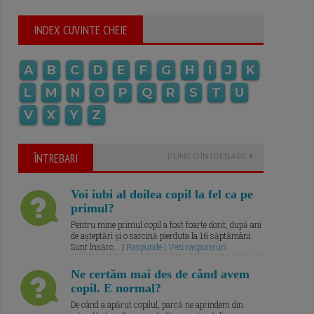
INDEX CUVINTE CHEIE
A
B
C
D
E
F
G
H
I
J
K
L
M
N
O
P
Q
R
S
T
U
V
X
Y
Z
ÎNTREBARI
PUNE O ÎNTREBARE
Voi iubi al doilea copil la fel ca pe
primul?
Pentru mine primul copil a fost foarte dorit, după ani
de așteptări și o sarcină pierduta la 16 săptămâni.
Sunt însărc... |
Raspunde | Vezi raspunsuri
Ne certăm mai des de când avem
copil. E normal?
De când a apărut copilul, parcă ne aprindem din