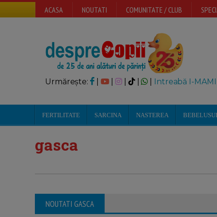
ACASA
NOUTATI
COMUNITATE / CLUB
SPECI
Urmărește:
|
|
|
|
|
Intreabă I-MAMI
FERTILITATE
SARCINA
NASTEREA
BEBELUSU
gasca
NOUTATI GASCA