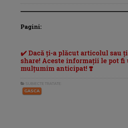
Pagini:
✔️ Dacă ți-a plăcut articolul sau ț
share! Aceste informații le pot fi u
mulțumim anticipat! ❣️
SUBIECTE TRATATE:
GASCA