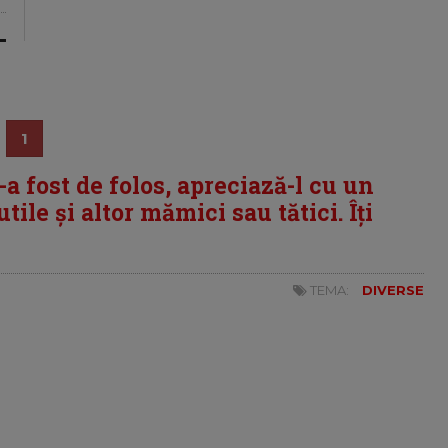
1
i-a fost de folos, apreciază-l cu un
tile și altor mămici sau tătici. Îți
TEMA:
DIVERSE