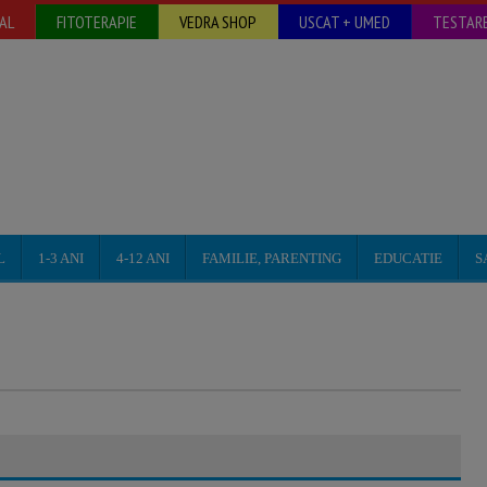
AL
FITOTERAPIE
VEDRA SHOP
USCAT + UMED
TESTARE
L
1-3 ANI
4-12 ANI
FAMILIE, PARENTING
EDUCATIE
S