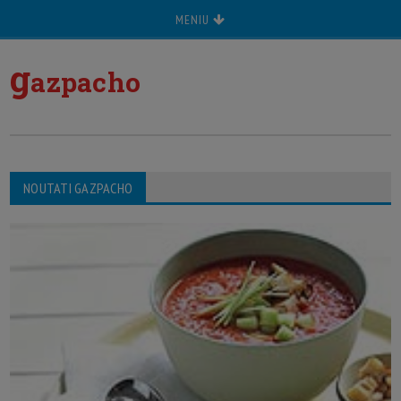
MENIU
g
azpacho
NOUTATI GAZPACHO