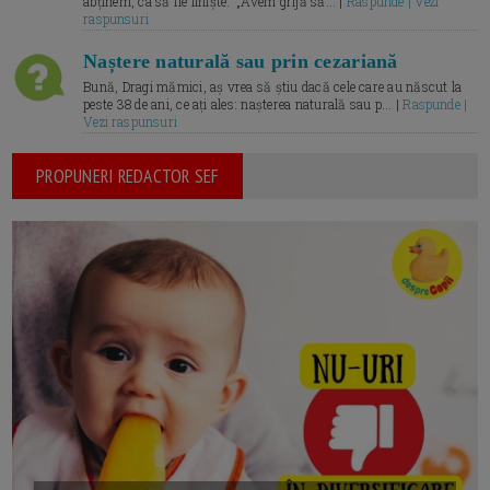
abținem, ca să fie liniște.” „Avem grijă să... |
Raspunde | Vezi
raspunsuri
Naștere naturală sau prin cezariană
Bună, Dragi mămici, aș vrea să știu dacă cele care au născut la
peste 38 de ani, ce ați ales: nașterea naturală sau p... |
Raspunde |
Vezi raspunsuri
PROPUNERI REDACTOR SEF