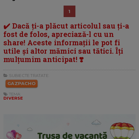
1
✔️ Dacă ți-a plăcut articolul sau ți-a
fost de folos, apreciază-l cu un
share! Aceste informații le pot fi
utile și altor mămici sau tătici. Îți
mulțumim anticipat! ❣️
SUBIECTE TRATATE:
GAZPACHO
TEMA:
DIVERSE