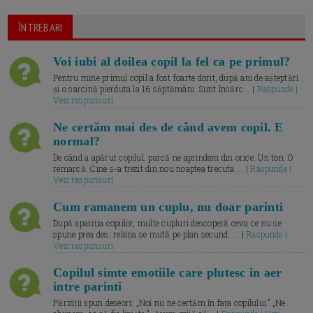
ÎNTREBARI
Voi iubi al doilea copil la fel ca pe primul?
Pentru mine primul copil a fost foarte dorit, după ani de așteptări
și o sarcină pierduta la 16 săptămâni. Sunt însărc... |
Raspunde |
Vezi raspunsuri
Ne certăm mai des de când avem copil. E
normal?
De când a apărut copilul, parcă ne aprindem din orice. Un ton. O
remarcă. Cine s-a trezit din nou noaptea trecuta.... |
Raspunde |
Vezi raspunsuri
Cum ramanem un cuplu, nu doar parinti
După apariția copiilor, multe cupluri descoperă ceva ce nu se
spune prea des: relația se mută pe plan secund. ... |
Raspunde |
Vezi raspunsuri
Copilul simte emotiile care plutesc in aer
intre parinti
Părinții spun deseori: „Noi nu ne certăm în fața copilului.” „Ne