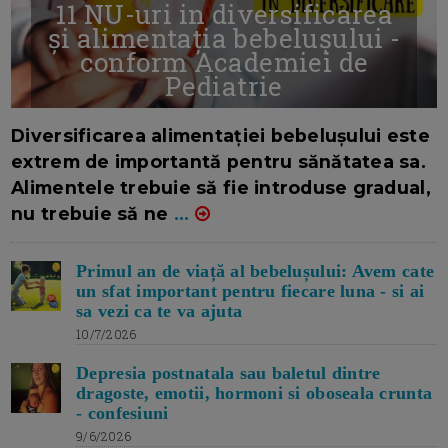
11 NU-uri in diversificarea
și alimentația bebelușului -
conform Academiei de
Pediatrie
16/7/2026
AUTOR: EDITOR DC.
Diversificarea alimentației bebelușului este
extrem de importantă pentru sănătatea sa.
Alimentele trebuie să fie introduse gradual,
nu trebuie să ne
...
Primul an de viață al bebelușului: Avem cate
un sfat important pentru fiecare luna - si ai
sa vezi ca te va ajuta
10/7/2026
Depresia postnatala sau baletul dintre
dragoste, emotii, hormoni si oboseala crunta
- confesiuni
9/6/2026