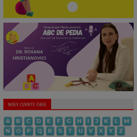
INDEX CUVINTE CHEIE
A
B
C
D
E
F
G
H
I
J
K
L
M
N
O
P
Q
R
S
T
U
V
X
Y
Z