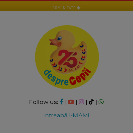
COMUNITATE
Follow us:
|
|
|
|
Intreabă I-MAMI