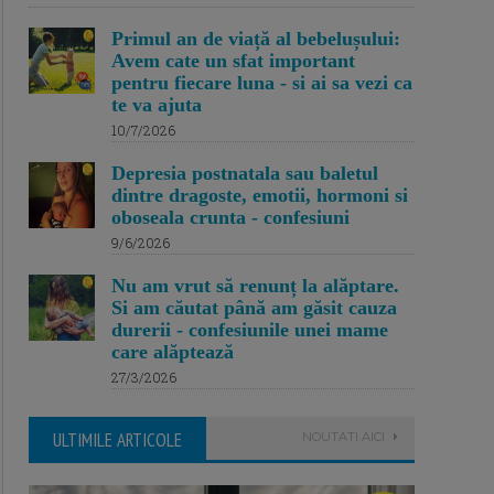
Primul an de viață al bebelușului:
Avem cate un sfat important
pentru fiecare luna - si ai sa vezi ca
te va ajuta
10/7/2026
Depresia postnatala sau baletul
dintre dragoste, emotii, hormoni si
oboseala crunta - confesiuni
9/6/2026
Nu am vrut să renunț la alăptare.
Si am căutat până am găsit cauza
durerii - confesiunile unei mame
care alăptează
27/3/2026
ULTIMILE ARTICOLE
NOUTATI AICI