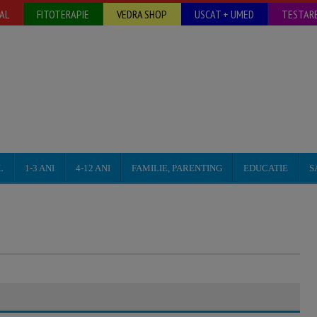
AL
FITOTERAPIE
VEDRA SHOP
USCAT + UMED
TESTARE
L
1-3 ANI
4-12 ANI
FAMILIE, PARENTING
EDUCATIE
S