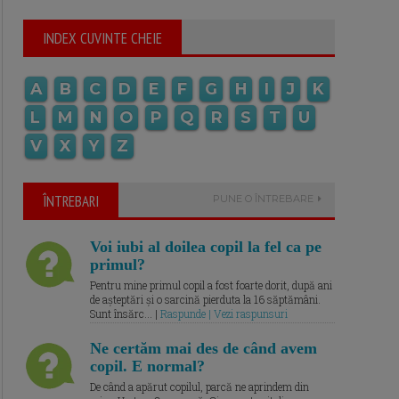
INDEX CUVINTE CHEIE
A
B
C
D
E
F
G
H
I
J
K
L
M
N
O
P
Q
R
S
T
U
V
X
Y
Z
ÎNTREBARI
PUNE O ÎNTREBARE
Voi iubi al doilea copil la fel ca pe
primul?
Pentru mine primul copil a fost foarte dorit, după ani
de așteptări și o sarcină pierduta la 16 săptămâni.
Sunt însărc... |
Raspunde | Vezi raspunsuri
Ne certăm mai des de când avem
copil. E normal?
De când a apărut copilul, parcă ne aprindem din