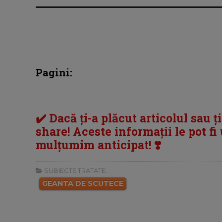
Pagini:
✔️ Dacă ți-a plăcut articolul sau ț
share! Aceste informații le pot fi u
mulțumim anticipat! ❣️
SUBIECTE TRATATE:
GEANTA DE SCUTECE