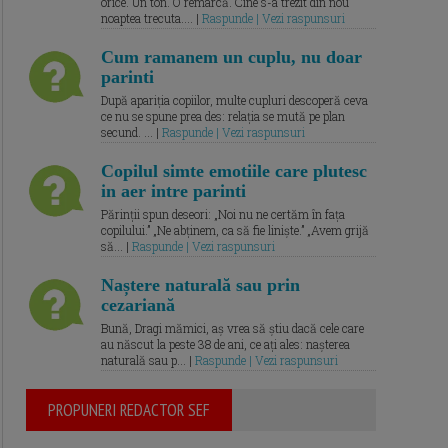
orice. Un ton. O remarcă. Cine s-a trezit din nou
noaptea trecuta.... |
Raspunde | Vezi raspunsuri
Cum ramanem un cuplu, nu doar
parinti
După apariția copiilor, multe cupluri descoperă ceva
ce nu se spune prea des: relația se mută pe plan
secund. ... |
Raspunde | Vezi raspunsuri
Copilul simte emotiile care plutesc
in aer intre parinti
Părinții spun deseori: „Noi nu ne certăm în fața
copilului.” „Ne abținem, ca să fie liniște.” „Avem grijă
să... |
Raspunde | Vezi raspunsuri
Naștere naturală sau prin
cezariană
Bună, Dragi mămici, aș vrea să știu dacă cele care
au născut la peste 38 de ani, ce ați ales: nașterea
naturală sau p... |
Raspunde | Vezi raspunsuri
PROPUNERI REDACTOR SEF