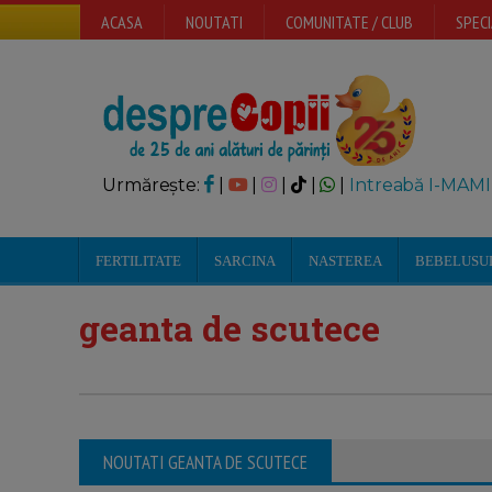
ACASA
NOUTATI
COMUNITATE / CLUB
SPECI
Urmărește:
|
|
|
|
|
Intreabă I-MAMI
FERTILITATE
SARCINA
NASTEREA
BEBELUSU
geanta de scutece
NOUTATI GEANTA DE SCUTECE