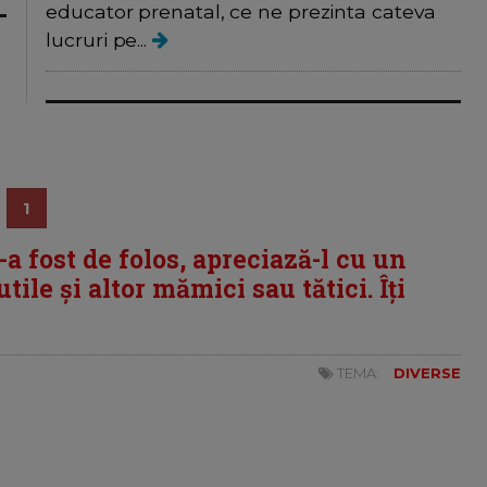
educator prenatal, ce ne prezinta cateva
lucruri pe...
1
i-a fost de folos, apreciază-l cu un
tile și altor mămici sau tătici. Îți
TEMA:
DIVERSE