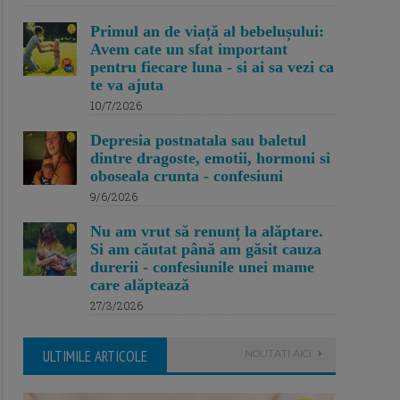
Primul an de viață al bebelușului:
Avem cate un sfat important
pentru fiecare luna - si ai sa vezi ca
te va ajuta
10/7/2026
Depresia postnatala sau baletul
dintre dragoste, emotii, hormoni si
oboseala crunta - confesiuni
9/6/2026
Nu am vrut să renunț la alăptare.
Si am căutat până am găsit cauza
durerii - confesiunile unei mame
care alăptează
27/3/2026
ULTIMILE ARTICOLE
NOUTATI AICI