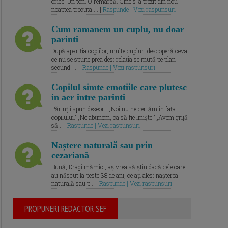
orice. Un ton. O remarcă. Cine s-a trezit din nou
noaptea trecuta.... |
Raspunde | Vezi raspunsuri
Cum ramanem un cuplu, nu doar
parinti
După apariția copiilor, multe cupluri descoperă ceva
ce nu se spune prea des: relația se mută pe plan
secund. ... |
Raspunde | Vezi raspunsuri
Copilul simte emotiile care plutesc
in aer intre parinti
Părinții spun deseori: „Noi nu ne certăm în fața
copilului.” „Ne abținem, ca să fie liniște.” „Avem grijă
să... |
Raspunde | Vezi raspunsuri
Naștere naturală sau prin
cezariană
Bună, Dragi mămici, aș vrea să știu dacă cele care
au născut la peste 38 de ani, ce ați ales: nașterea
naturală sau p... |
Raspunde | Vezi raspunsuri
PROPUNERI REDACTOR SEF