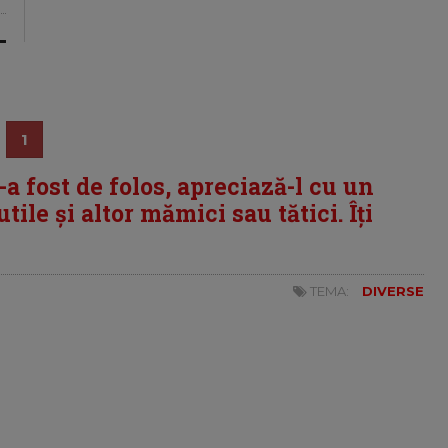
1
i-a fost de folos, apreciază-l cu un
tile și altor mămici sau tătici. Îți
TEMA:
DIVERSE