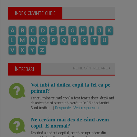
INDEX CUVINTE CHEIE
A
B
C
D
E
F
G
H
I
J
K
L
M
N
O
P
Q
R
S
T
U
V
X
Y
Z
ÎNTREBARI
PUNE O ÎNTREBARE
Voi iubi al doilea copil la fel ca pe
primul?
Pentru mine primul copil a fost foarte dorit, după ani
de așteptări și o sarcină pierduta la 16 săptămâni.
Sunt însărc... |
Raspunde | Vezi raspunsuri
Ne certăm mai des de când avem
copil. E normal?
De când a apărut copilul, parcă ne aprindem din