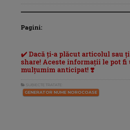
Pagini:
✔️ Dacă ți-a plăcut articolul sau ț
share! Aceste informații le pot fi u
mulțumim anticipat! ❣️
SUBIECTE TRATATE:
GENERATOR NUME NOROCOASE