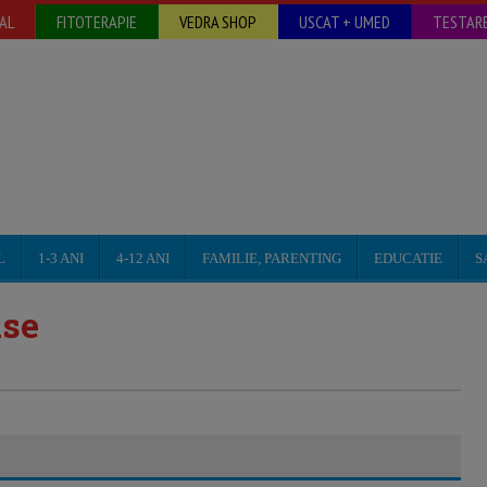
AL
FITOTERAPIE
VEDRA SHOP
USCAT + UMED
TESTARE
L
1-3 ANI
4-12 ANI
FAMILIE, PARENTING
EDUCATIE
S
ase