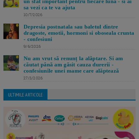
un sfat important pentru fiecare luna - si ai
sa vezi ca te va ajuta
10/7/2026
Depresia postnatala sau baletul dintre
dragoste, emotii, hormoni si oboseala crunta
- confesiuni
9/6/2026
Nu am vrut să renunț la alăptare. Si am
căutat până am găsit cauza durerii -
confesiunile unei mame care alăptează
27/3/2026
ULTIMILE ARTICOLE