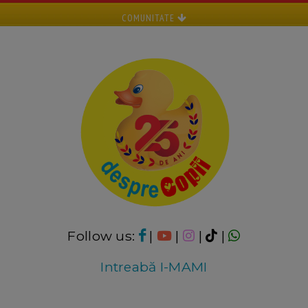
COMUNITATE
Follow us:
|
|
|
|
Intreabă I-MAMI