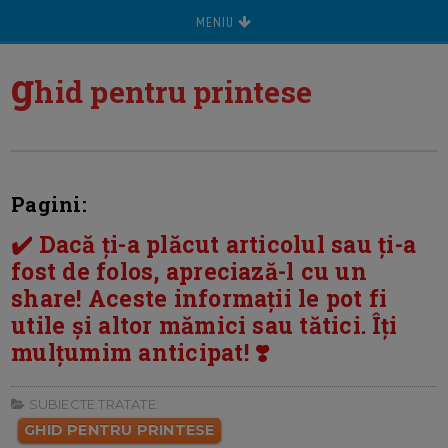
MENIU
g
hid pentru printese
Pagini:
✔️ Dacă ți-a plăcut articolul sau ți-a
fost de folos, apreciază-l cu un
share! Aceste informații le pot fi
utile și altor mămici sau tătici. Îți
mulțumim anticipat! ❣️
SUBIECTE TRATATE:
GHID PENTRU PRINTESE