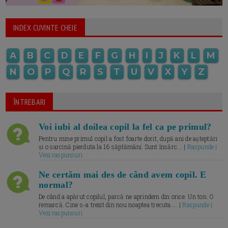
INDEX CUVINTE CHEIE
A
B
C
D
E
F
G
H
I
J
K
L
M
N
O
P
Q
R
S
T
U
V
X
Y
Z
ÎNTREBARI
Voi iubi al doilea copil la fel ca pe primul?
Pentru mine primul copil a fost foarte dorit, după ani de așteptări
și o sarcină pierduta la 16 săptămâni. Sunt însărc... |
Raspunde |
Vezi raspunsuri
Ne certăm mai des de când avem copil. E
normal?
De când a apărut copilul, parcă ne aprindem din orice. Un ton. O
remarcă. Cine s-a trezit din nou noaptea trecuta.... |
Raspunde |
Vezi raspunsuri