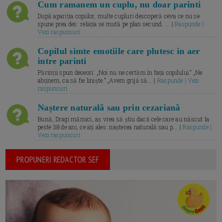
Cum ramanem un cuplu, nu doar parinti
După apariția copiilor, multe cupluri descoperă ceva ce nu se
spune prea des: relația se mută pe plan secund. ... |
Raspunde |
Vezi raspunsuri
Copilul simte emotiile care plutesc in aer
intre parinti
Părinții spun deseori: „Noi nu ne certăm în fața copilului.” „Ne
abținem, ca să fie liniște.” „Avem grijă să... |
Raspunde | Vezi
raspunsuri
Naștere naturală sau prin cezariană
Bună, Dragi mămici, aș vrea să știu dacă cele care au născut la
peste 38 de ani, ce ați ales: nașterea naturală sau p... |
Raspunde |
Vezi raspunsuri
PROPUNERI REDACTOR SEF