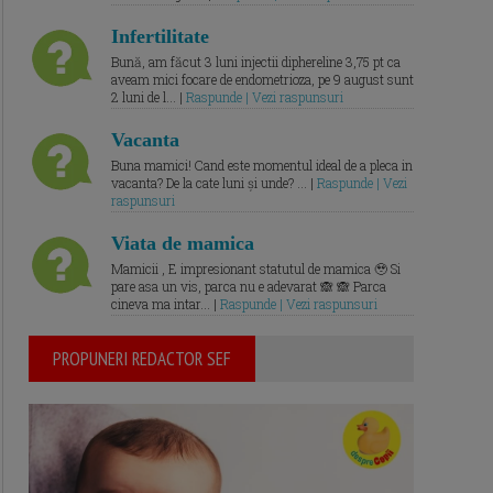
Infertilitate
Bună, am făcut 3 luni injectii diphereline 3,75 pt ca
aveam mici focare de endometrioza, pe 9 august sunt
2 luni de l... |
Raspunde | Vezi raspunsuri
Vacanta
Buna mamici! Cand este momentul ideal de a pleca in
vacanta? De la cate luni și unde? ... |
Raspunde | Vezi
raspunsuri
Viata de mamica
Mamicii , E impresionant statutul de mamica 🥹 Si
pare asa un vis, parca nu e adevarat 🙈 🙈 Parca
cineva ma intar... |
Raspunde | Vezi raspunsuri
PROPUNERI REDACTOR SEF