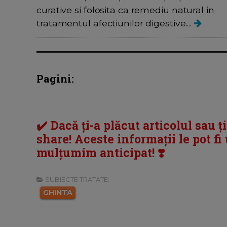
curative si folosita ca remediu natural in
tratamentul afectiunilor digestive....
Pagini:
✔️ Dacă ți-a plăcut articolul sau ț
share! Aceste informații le pot fi u
mulțumim anticipat! ❣️
SUBIECTE TRATATE:
GHINTA