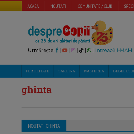
ACASA
NOUTATI
COMUNITATE / CLUB
SPECI
Urmărește:
|
|
|
|
|
Intreabă I-MAMI
FERTILITATE
SARCINA
NASTEREA
BEBELUSU
ghinta
NOUTATI GHINTA