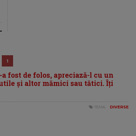
1
i-a fost de folos, apreciază-l cu un
tile și altor mămici sau tătici. Îți
TEMA:
DIVERSE