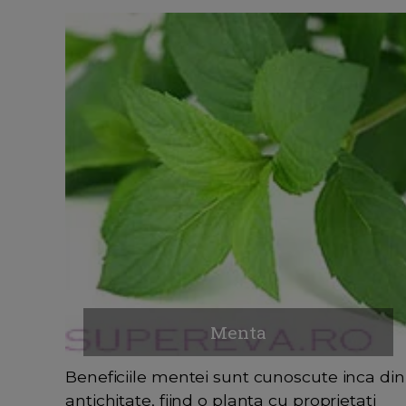
Menta
Beneficiile mentei sunt cunoscute inca din
antichitate, fiind o planta cu proprietati