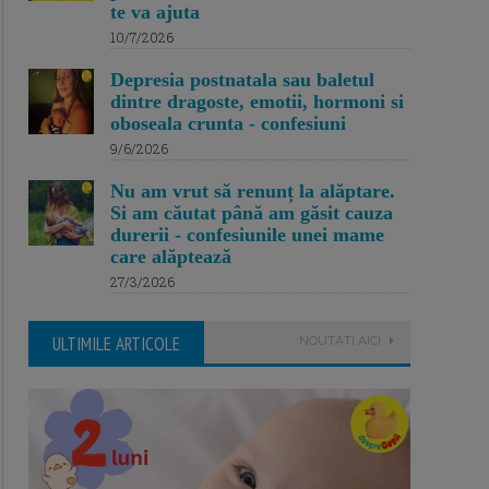
te va ajuta
10/7/2026
Depresia postnatala sau baletul
dintre dragoste, emotii, hormoni si
oboseala crunta - confesiuni
9/6/2026
Nu am vrut să renunț la alăptare.
Si am căutat până am găsit cauza
durerii - confesiunile unei mame
care alăptează
27/3/2026
ULTIMILE ARTICOLE
NOUTATI AICI