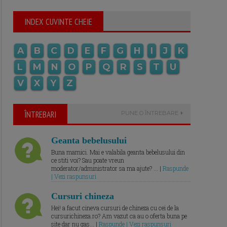
INDEX CUVINTE CHEIE
A
B
C
D
E
F
G
H
I
J
K
L
M
N
O
P
Q
R
S
T
U
V
X
Y
Z
ÎNTREBARI
PUNE O ÎNTREBARE
Geanta bebelusului
Buna mamici. Mai e valabila geanta bebelusului din
ce stiti voi? Sau poate vreun
moderator/administrator sa ma ajute? ... |
Raspunde
| Vezi raspunsuri
Cursuri chineza
Hei! a facut cineva cursuri de chineza cu cei de la
cursurichineza.ro? Am vazut ca au o oferta buna pe
site dar nu gas... |
Raspunde | Vezi raspunsuri