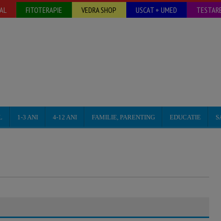
AL
FITOTERAPIE
VEDRA SHOP
USCAT + UMED
TESTARE
L
1-3 ANI
4-12 ANI
FAMILIE, PARENTING
EDUCATIE
S