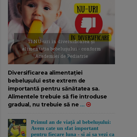
11 NU-uri in diversificarea și
alimentația bebelușului - conform
Academiei de Pediatrie
16/7/2026
AUTOR: EDITOR DC.
Diversificarea alimentației
bebelușului este extrem de
importantă pentru sănătatea sa.
Alimentele trebuie să fie introduse
gradual, nu trebuie să ne
...
Primul an de viață al bebelușului:
Avem cate un sfat important
pentru fiecare luna - si ai sa vezi ca