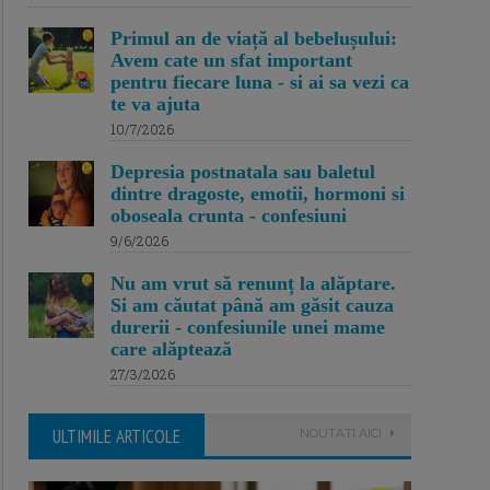
Primul an de viață al bebelușului:
Avem cate un sfat important
pentru fiecare luna - si ai sa vezi ca
te va ajuta
10/7/2026
Depresia postnatala sau baletul
dintre dragoste, emotii, hormoni si
oboseala crunta - confesiuni
9/6/2026
Nu am vrut să renunț la alăptare.
Si am căutat până am găsit cauza
durerii - confesiunile unei mame
care alăptează
27/3/2026
ULTIMILE ARTICOLE
NOUTATI AICI