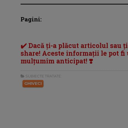
Pagini:
✔️ Dacă ți-a plăcut articolul sau ț
share! Aceste informații le pot fi u
mulțumim anticipat! ❣️
SUBIECTE TRATATE:
GHIVECI