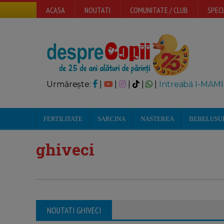
ACASA
NOUTATI
COMUNITATE / CLUB
SPECI
Urmărește:
|
|
|
|
|
Intreabă I-MAMI
FERTILITATE
SARCINA
NASTEREA
BEBELUSU
ghiveci
NOUTATI GHIVECI