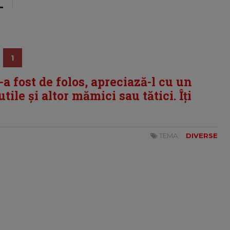
1
i-a fost de folos, apreciază-l cu un
tile și altor mămici sau tătici. Îți
TEMA:
DIVERSE