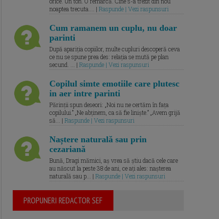
orice. Un ton. O remarcă. Cine s-a trezit din nou
noaptea trecuta.... |
Raspunde | Vezi raspunsuri
Cum ramanem un cuplu, nu doar
parinti
După apariția copiilor, multe cupluri descoperă ceva
ce nu se spune prea des: relația se mută pe plan
secund. ... |
Raspunde | Vezi raspunsuri
Copilul simte emotiile care plutesc
in aer intre parinti
Părinții spun deseori: „Noi nu ne certăm în fața
copilului.” „Ne abținem, ca să fie liniște.” „Avem grijă
să... |
Raspunde | Vezi raspunsuri
Naștere naturală sau prin
cezariană
Bună, Dragi mămici, aș vrea să știu dacă cele care
au născut la peste 38 de ani, ce ați ales: nașterea
naturală sau p... |
Raspunde | Vezi raspunsuri
PROPUNERI REDACTOR SEF