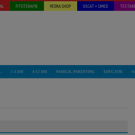
AL
FITOTERAPIE
VEDRA SHOP
USCAT + UMED
TESTARE
L
1-3 ANI
4-12 ANI
FAMILIE, PARENTING
EDUCATIE
S