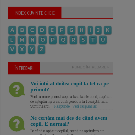
INDEX CUVINTE CHEIE
A
B
C
D
E
F
G
H
I
J
K
L
M
N
O
P
Q
R
S
T
U
V
X
Y
Z
ÎNTREBARI
PUNE O ÎNTREBARE
Voi iubi al doilea copil la fel ca pe
primul?
Pentru mine primul copil a fost foarte dorit, după ani
de așteptări și o sarcină pierduta la 16 săptămâni.
Sunt însărc... |
Raspunde | Vezi raspunsuri
Ne certăm mai des de când avem
copil. E normal?
De când a apărut copilul, parcă ne aprindem din