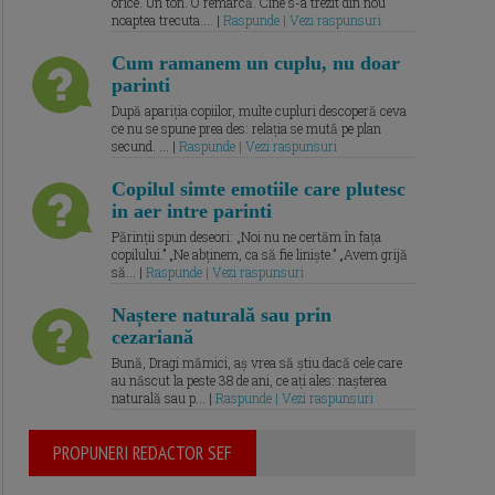
orice. Un ton. O remarcă. Cine s-a trezit din nou
noaptea trecuta.... |
Raspunde | Vezi raspunsuri
Cum ramanem un cuplu, nu doar
parinti
După apariția copiilor, multe cupluri descoperă ceva
ce nu se spune prea des: relația se mută pe plan
secund. ... |
Raspunde | Vezi raspunsuri
Copilul simte emotiile care plutesc
in aer intre parinti
Părinții spun deseori: „Noi nu ne certăm în fața
copilului.” „Ne abținem, ca să fie liniște.” „Avem grijă
să... |
Raspunde | Vezi raspunsuri
Naștere naturală sau prin
cezariană
Bună, Dragi mămici, aș vrea să știu dacă cele care
au născut la peste 38 de ani, ce ați ales: nașterea
naturală sau p... |
Raspunde | Vezi raspunsuri
PROPUNERI REDACTOR SEF