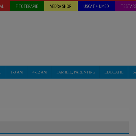
AL
FITOTERAPIE
VEDRA SHOP
USCAT + UMED
TESTARE
L
1-3 ANI
4-12 ANI
FAMILIE, PARENTING
EDUCATIE
S