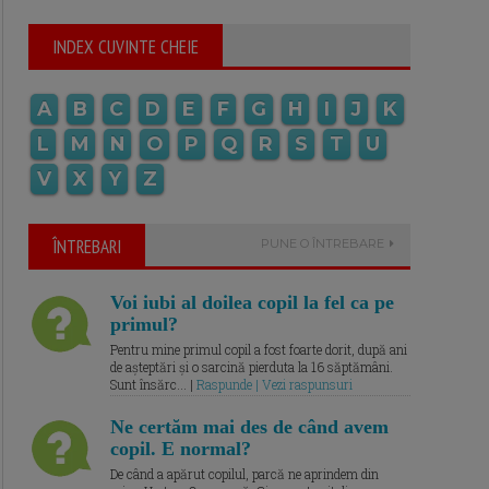
INDEX CUVINTE CHEIE
A
B
C
D
E
F
G
H
I
J
K
L
M
N
O
P
Q
R
S
T
U
V
X
Y
Z
ÎNTREBARI
PUNE O ÎNTREBARE
Voi iubi al doilea copil la fel ca pe
primul?
Pentru mine primul copil a fost foarte dorit, după ani
de așteptări și o sarcină pierduta la 16 săptămâni.
Sunt însărc... |
Raspunde | Vezi raspunsuri
Ne certăm mai des de când avem
copil. E normal?
De când a apărut copilul, parcă ne aprindem din