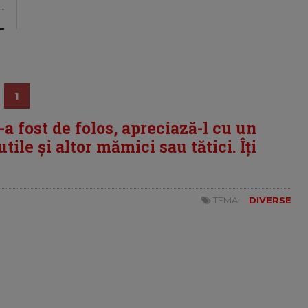
1
i-a fost de folos, apreciază-l cu un
tile și altor mămici sau tătici. Îți
TEMA:
DIVERSE