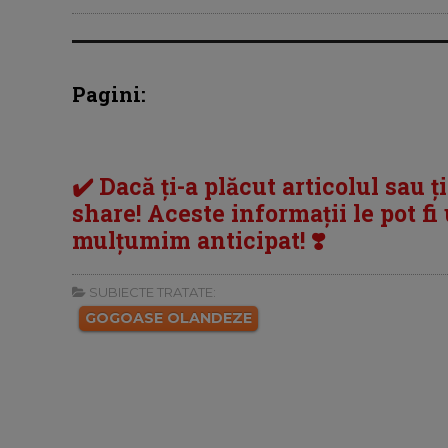
Pagini:
✔️ Dacă ți-a plăcut articolul sau ț
share! Aceste informații le pot fi u
mulțumim anticipat! ❣️
SUBIECTE TRATATE:
GOGOASE OLANDEZE