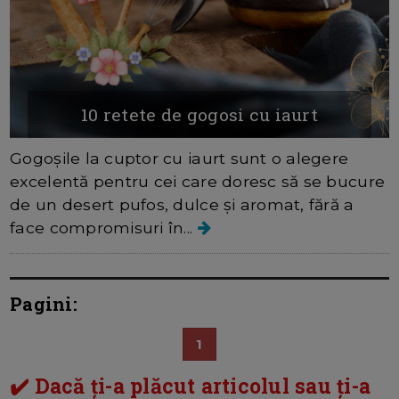
10 retete de gogosi cu iaurt
Gogoșile la cuptor cu iaurt sunt o alegere
excelentă pentru cei care doresc să se bucure
de un desert pufos, dulce și aromat, fără a
face compromisuri în...
Pagini:
1
✔️ Dacă ți-a plăcut articolul sau ți-a