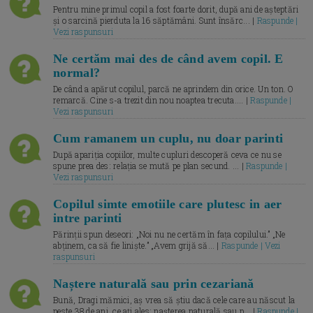
Pentru mine primul copil a fost foarte dorit, după ani de așteptări
și o sarcină pierduta la 16 săptămâni. Sunt însărc... |
Raspunde |
Vezi raspunsuri
Ne certăm mai des de când avem copil. E
normal?
De când a apărut copilul, parcă ne aprindem din orice. Un ton. O
remarcă. Cine s-a trezit din nou noaptea trecuta.... |
Raspunde |
Vezi raspunsuri
Cum ramanem un cuplu, nu doar parinti
După apariția copiilor, multe cupluri descoperă ceva ce nu se
spune prea des: relația se mută pe plan secund. ... |
Raspunde |
Vezi raspunsuri
Copilul simte emotiile care plutesc in aer
intre parinti
Părinții spun deseori: „Noi nu ne certăm în fața copilului.” „Ne
abținem, ca să fie liniște.” „Avem grijă să... |
Raspunde | Vezi
raspunsuri
Naștere naturală sau prin cezariană
Bună, Dragi mămici, aș vrea să știu dacă cele care au născut la
peste 38 de ani, ce ați ales: nașterea naturală sau p... |
Raspunde |