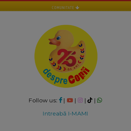
COMUNITATE
Follow us:
|
|
|
|
Intreabă I-MAMI