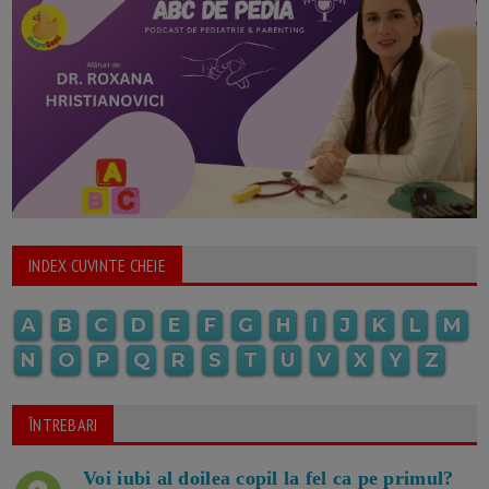
INDEX CUVINTE CHEIE
A
B
C
D
E
F
G
H
I
J
K
L
M
N
O
P
Q
R
S
T
U
V
X
Y
Z
ÎNTREBARI
Voi iubi al doilea copil la fel ca pe primul?