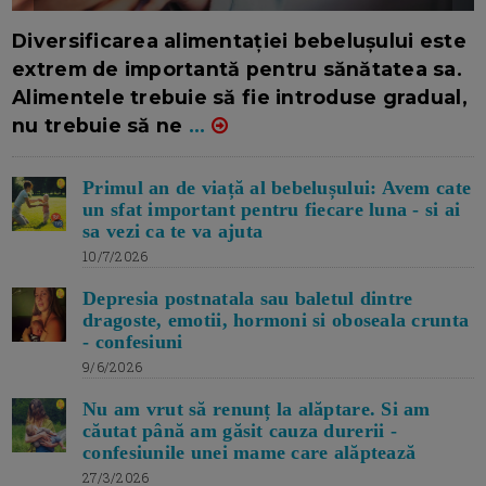
16/7/2026
AUTOR: EDITOR DC.
Diversificarea alimentației bebelușului este
extrem de importantă pentru sănătatea sa.
Alimentele trebuie să fie introduse gradual,
nu trebuie să ne
...
Primul an de viață al bebelușului: Avem cate
un sfat important pentru fiecare luna - si ai
sa vezi ca te va ajuta
10/7/2026
Depresia postnatala sau baletul dintre
dragoste, emotii, hormoni si oboseala crunta
- confesiuni
9/6/2026
Nu am vrut să renunț la alăptare. Si am
căutat până am găsit cauza durerii -
confesiunile unei mame care alăptează
27/3/2026